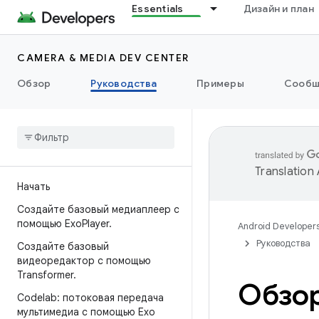
Essentials
Дизайн и план
CAMERA & MEDIA DEV CENTER
Обзор
Руководства
Примеры
Сообщ
Translation
Начать
Создайте базовый медиаплеер с
помощью Exo
Player
.
Android Developer
Руководства
Создайте базовый
видеоредактор с помощью
Transformer
.
Обзор
Codelab: потоковая передача
мультимедиа с помощью Exo