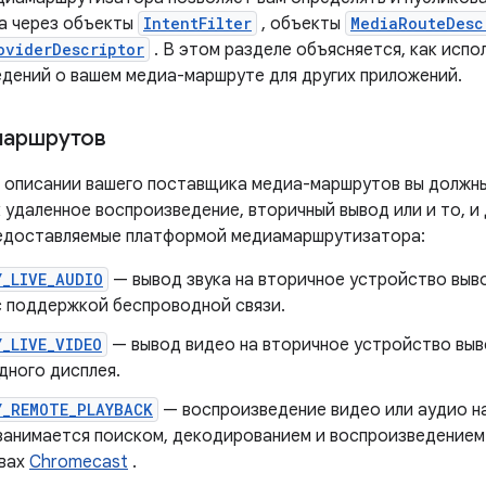
а через объекты
IntentFilter
, объекты
MediaRouteDesc
oviderDescriptor
. В этом разделе объясняется, как испо
едений о вашем медиа-маршруте для других приложений.
маршрутов
 описании вашего поставщика медиа-маршрутов вы должны
 удаленное воспроизведение, вторичный вывод или и то, и 
едоставляемые платформой медиамаршрутизатора:
Y_LIVE_AUDIO
— вывод звука на вторичное устройство выв
с поддержкой беспроводной связи.
_LIVE_VIDEO
— вывод видео на вторичное устройство выв
дного дисплея.
Y_REMOTE_PLAYBACK
— воспроизведение видео или аудио н
занимается поиском, декодированием и воспроизведением
вах
Chromecast
.