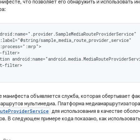
анифесте, что позволяет его обнаружить и использовать 
ра:
tion
android:name="android.media.MediaRouteProviderServ
t-filter>

е манифеста объявляется служба, которая обертывает фа
аршрутов мультимедиа. Платформа медиамаршрутизатора 
uteProviderService
для использования в качестве оболо
в. В следующем примере кода показано, как использовать