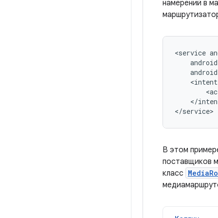
намерений в м
маршрутизато
<service
<ac
</inten
</service>
В этом пример
поставщиков м
класс
MediaRo
медиамаршруто