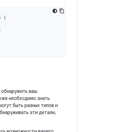
)
{
{
 обнаружить ваш
акже необходимо знать
огут быть разных типов и
бнаруживать эти детали,
ать возможности вашего