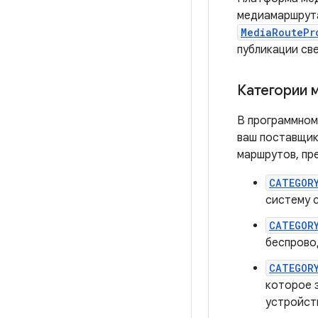
медиамаршрут
MediaRoutePr
публикации св
Категории 
В программном
ваш поставщик
маршрутов, пр
CATEGOR
систему 
CATEGORY
беспрово
CATEGOR
которое 
устройст