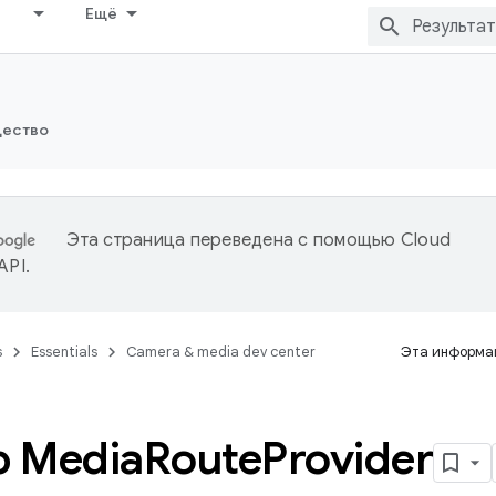
Ещё
ество
Эта страница переведена с помощью
Cloud
 API
.
s
Essentials
Camera & media dev center
Эта информац
 Media
Route
Provider