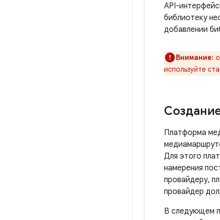
API-интерфейс
библиотеку не
добавлении би
Внимание:
о
используйте ст
Создание
Платформа мед
медиамаршруто
Для этого пла
намерения пос
провайдеру, п
провайдер дол
В следующем п