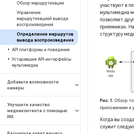
Обзор маршрутизации
участвуют в п
мультимедиа м
Управление
маршрутизацией вывода
позволяет дру
воспроизведения
приемниках. Н
структуру мед
Определение маршрутов
вывода воспроизведения
API платформы и поведение
Устаревшие API-интерфейсы
мультимедиа
Добавьте возможности
камеры
Рис. 1.
Обзор то
Улучшите качество
приложением и 
медиаконтента с помощью
ИИ
.
Когда вы созд
служит следую
Расширьте охват вашего