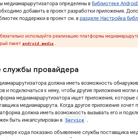
ы медиамаршрутизатора определены в
библиотеке Android
обходимо добавить в проект разработки приложения. Доп
блиотек поддержки в проект см. в
разделе Настройка биб
бязательно используйте реализацию платформы медиамаршру
арый пакет
.
android.media
 службы провайдера
иамаршрутизатора должна иметь возможность обнаружив
в и подключаться к нему, чтобы другие приложения могли 
тформа медиамаршрутизатора ищет приложения, которые 
тавщика медиамаршрута. Когда другое приложение хочет 
латформа должна иметь возможность вызывать его и подклю
жен быть инкапсулирован в
Service
.
римере кода показано объявление службы поставщика ме