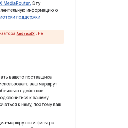
X MediaRouter.
Эту
олнительную информацию о
лиотеки поддержки
.
тизатора
. Не
AndroidX
ать вашего поставщика
использовать ваш маршрут.
объявляют действие
подключиться к вашему
чаться к нему, поэтому ваш
диа-маршрутов и фильтра