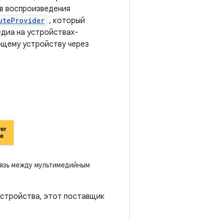
в воспроизведения
uteProvider
, который
диа на устройствах-
ающему устройству через
язь между мультимедийным
устройства, этот поставщик