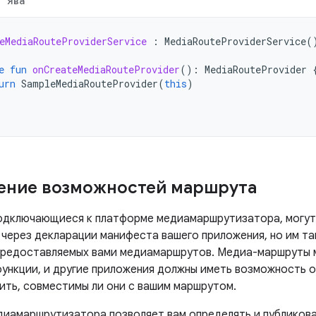
Ява
eMediaRouteProviderService
:
MediaRouteProviderService
(
e
fun
onCreateMediaRouteProvider
():
MediaRouteProvider
urn
SampleMediaRouteProvider
(
this
)
ение возможностей маршрута
одключающиеся к платформе медиамаршрутизатора, могут
через декларации манифеста вашего приложения, но им т
редоставляемых вами медиамаршрутов. Медиа-маршруты м
функции, и другие приложения должны иметь возможность о
ить, совместимы ли они с вашим маршрутом.
иамаршрутизатора позволяет вам определять и публиков