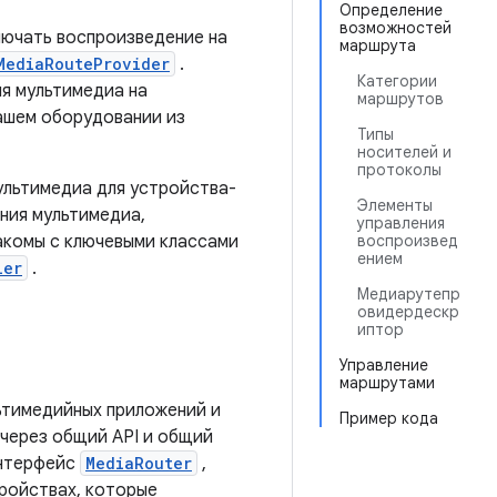
Определение
возможностей
лючать воспроизведение на
маршрута
MediaRouteProvider
.
Категории
я мультимедиа на
маршрутов
ашем оборудовании из
Типы
носителей и
протоколы
ультимедиа для устройства-
Элементы
ния мультимедиа,
управления
накомы с ключевыми классами
воспроизвед
ением
ler
.
Медиарутепр
овидердескр
иптор
Управление
маршрутами
ьтимедийных приложений и
Пример кода
через общий API и общий
интерфейс
MediaRouter
,
тройствах, которые