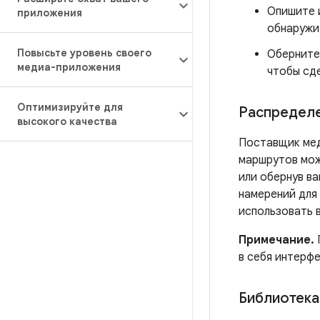
Опишите 
приложения
обнаружи
Повысьте уровень своего
Оберните
медиа-приложения
чтобы сд
Оптимизируйте для
Распредел
высокого качества
Поставщик мед
маршрутов мож
или обернув в
намерений для
использовать 
Примечание.
в себя интерф
Библиотека