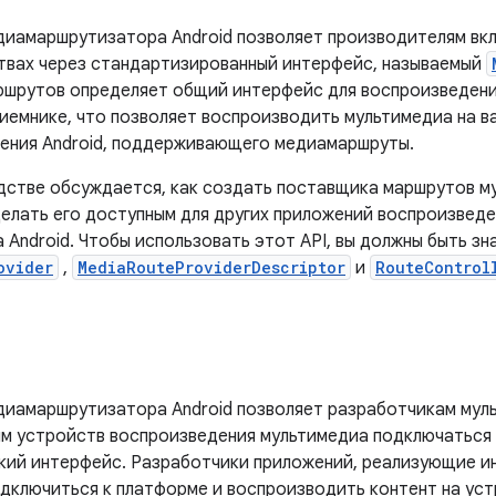
иамаршрутизатора Android позволяет производителям вк
твах через стандартизированный интерфейс, называемый
шрутов определяет общий интерфейс для воспроизведени
иемнике, что позволяет воспроизводить мультимедиа на в
ения Android, поддерживающего медиамаршруты.
дстве обсуждается, как создать поставщика маршрутов м
делать его доступным для других приложений воспроизведе
 Android. Чтобы использовать этот API, вы должны быть з
ovider
,
MediaRouteProviderDescriptor
и
RouteControl
иамаршрутизатора Android позволяет разработчикам мул
м устройств воспроизведения мультимедиа подключаться 
кий интерфейс. Разработчики приложений, реализующие 
одключиться к платформе и воспроизводить контент на ус