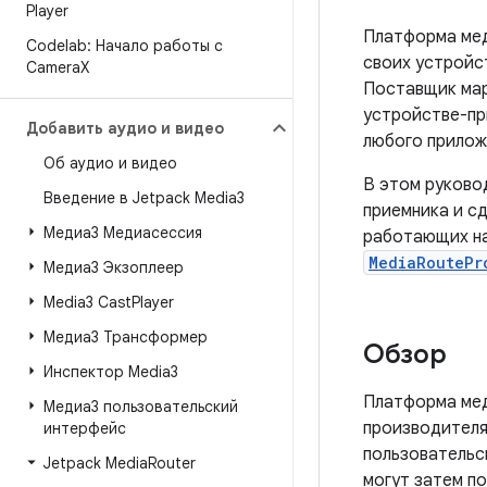
Player
Платформа мед
Codelab: Начало работы с
своих устройс
Camera
X
Поставщик мар
устройстве-пр
Добавить аудио и видео
любого прилож
Об аудио и видео
В этом руково
Введение в Jetpack Media3
приемника и с
Медиа3 Медиасессия
работающих на
MediaRoutePr
Медиа3 Экзоплеер
Media3 Cast
Player
Медиа3 Трансформер
Обзор
Инспектор Media3
Платформа мед
Медиа3 пользовательский
производителя
интерфейс
пользовательс
Jetpack Media
Router
могут затем п