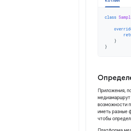
Котлин
class
Sampl
overrid
ret
}
}
Определ
Приложения, п
медиамаршрут 
возможности п
иметь разные 
чтобы определ
Платформа мед