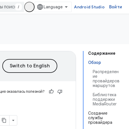
/
Android Studio
Войти
Содержание
Обзор
Распределен
ие
провайдеров
маршрутов
ия оказалась полезной?
Библиотека
поддержки
MediaRouter
Создание
службы
провайдера