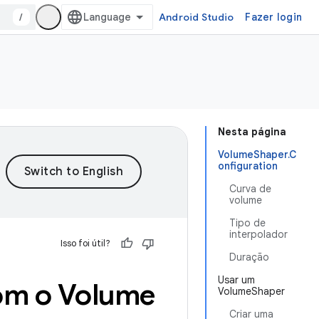
/
Android Studio
Fazer login
Nesta página
VolumeShaper.C
onfiguration
Curva de
volume
Tipo de
interpolador
Isso foi útil?
Duração
Usar um
om o Volume
VolumeShaper
Criar uma