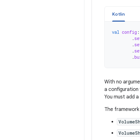
Kotlin
val
config
:
.
se
.
se
.
se
.
bu
With
no
argume
a
configuration
You
must
add
a
The
framework
VolumeS
VolumeS