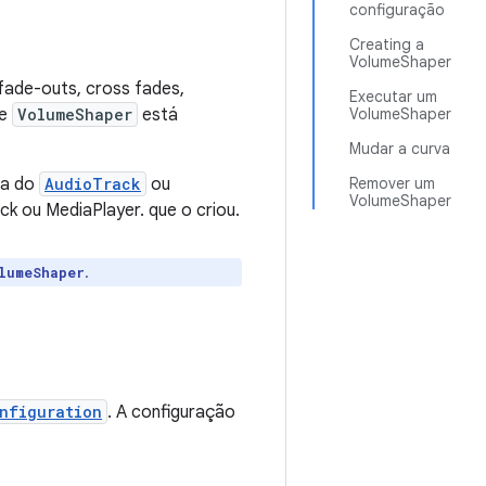
configuração
Creating a
VolumeShaper
fade-outs, cross fades,
Executar um
se
VolumeShaper
está
VolumeShaper
Mudar a curva
ia do
AudioTrack
ou
Remover um
VolumeShaper
ck ou MediaPlayer. que o criou.
.
lumeShaper
nfiguration
. A configuração