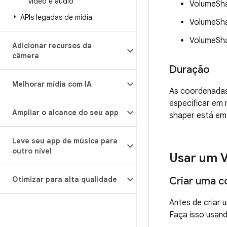
vídeo e áudio
VolumeSh
APIs legadas de mídia
VolumeSh
VolumeSh
Adicionar recursos da
câmera
Duração
Melhorar mídia com IA
As coordenadas
especificar em
Ampliar o alcance do seu app
shaper está em 
Leve seu app de música para
outro nível
Usar um 
Otimizar para alta qualidade
Criar uma c
Antes de criar
Faça isso usa