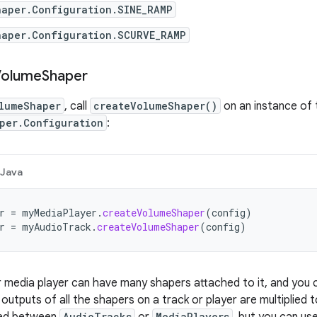
haper
.
Configuration
.
SINE_RAMP
haper
.
Configuration
.
SCURVE_RAMP
Volume
Shaper
lumeShaper
,
call
createVolumeShaper
()
on
an
instance
of
per
.
Configuration
:
Java
r
=
myMediaPlayer
.
createVolumeShaper
(
config
)
r
=
myAudioTrack
.
createVolumeShaper
(
config
)
r
media
player
can
have
many
shapers
attached
to
it
,
and
you
outputs
of
all
the
shapers
on
a
track
or
player
are
multiplied
t
AudioTracks
MediaPlayers