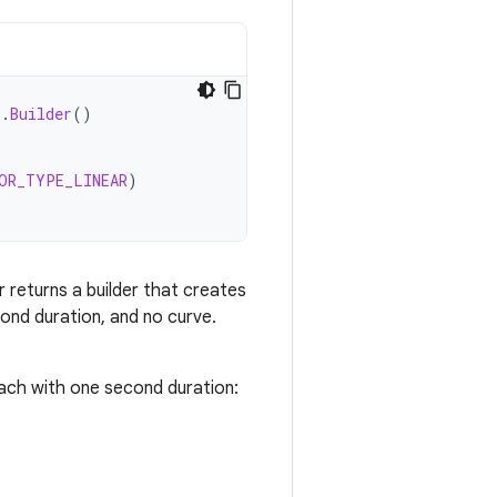
n
.
Builder
()
OR_TYPE_LINEAR
)
r
returns
a
builder
that
creates
cond
duration
,
and
no
curve
.
ach
with
one
second
duration
: