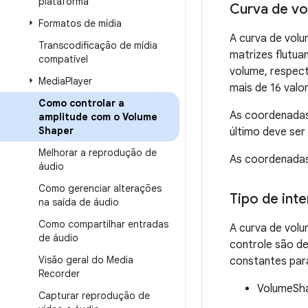
plataforma
Curva de v
Formatos de mídia
A curva de volu
Transcodificação de mídia
matrizes flutua
compatível
volume, respec
Media
Player
mais de 16 val
Como controlar a
As coordenadas 
amplitude com o Volume
Shaper
último deve se
Melhorar a reprodução de
As coordenadas 
áudio
Como gerenciar alterações
Tipo de int
na saída de áudio
Como compartilhar entradas
A curva de volu
de áudio
controle são de
Visão geral do Media
constantes para
Recorder
VolumeSh
Capturar reprodução de