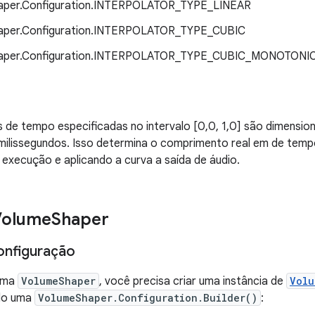
aper.Configuration.INTERPOLATOR_TYPE_LINEAR
aper.Configuration.INTERPOLATOR_TYPE_CUBIC
aper.Configuration.INTERPOLATOR_TYPE_CUBIC_MONOTONI
 de tempo especificadas no intervalo [0,0, 1,0] são dimensi
 milissegundos. Isso determina o comprimento real em de tem
execução e aplicando a curva a saída de áudio.
Volume
Shaper
onfiguração
 uma
VolumeShaper
, você precisa criar uma instância de
Volu
ndo uma
VolumeShaper.Configuration.Builder()
: