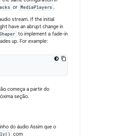
e
the
same
configuration
in
acks
or
MediaPlayers
.
audio
stream
.
If
the
initial
ght
have
an
abrupt
change
in
Shaper
to
implement
a
fade
-
in
fades
up
.
For
example
:
ção começa a partir do
róxima seção.
inho do áudio Assim que o
ly()
com