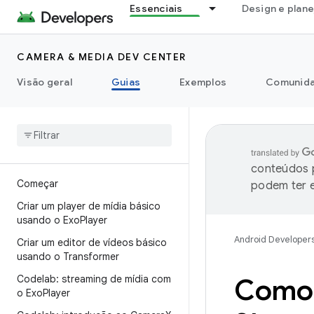
Essenciais
Design e plan
CAMERA & MEDIA DEV CENTER
Visão geral
Guias
Exemplos
Comunid
conteúdos p
Começar
podem ter e
Criar um player de mídia básico
usando o Exo
Player
Android Developer
Criar um editor de vídeos básico
usando o Transformer
Codelab: streaming de mídia com
Como 
o Exo
Player