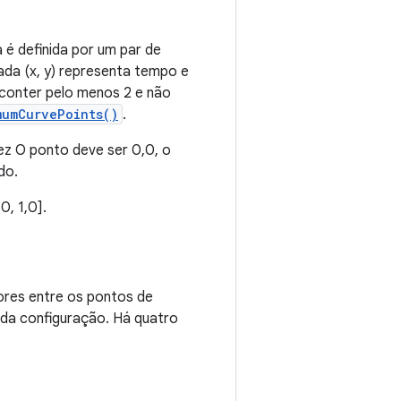
 é definida por um par de
Cada (x, y) representa tempo e
conter pelo menos 2 e não
mumCurvePoints()
.
ez O ponto deve ser 0,0, o
do.
0, 1,0].
ores entre os pontos de
 da configuração. Há quatro