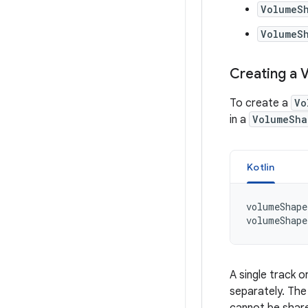
VolumeS
VolumeS
Creating
a
To
create
a
Vo
in
a
VolumeSha
Kotlin
volumeShape
volumeShape
A
single
track
o
separately
.
The