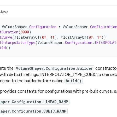
Java
VolumeShaper
.
Configuration
=
VolumeShaper
.
Configuratio
tDuration
(
3000
)
tCurve
(
floatArrayOf
(
0f
,
1f
),
floatArrayOf
(
0f
,
1f
))
tInterpolatorType
(
VolumeShaper
.
Configuration
.
INTERPOLAT
ild
()
nts
the
VolumeShaper
.
Configuration
.
Builder
constructo
with
default
settings
:
INTERPOLATOR_TYPE_CUBIC
,
a
one
se
curve
to
the
builder
before
calling
build
()
.
provides
constants
for
configurations
with
pre
-
built
curves
,
e
haper
.
Configuration
.
LINEAR_RAMP
haper
.
Configuration
.
CUBIC_RAMP