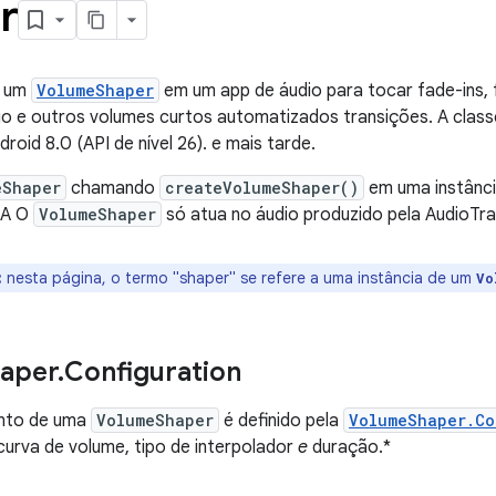
r
r um
VolumeShaper
em um app de áudio para tocar fade-ins, 
io e outros volumes curtos automatizados transições. A clas
droid 8.0 (API de nível 26). e mais tarde.
eShaper
chamando
createVolumeShaper()
em uma instânc
 A O
VolumeShaper
só atua no áudio produzido pela AudioTra
:
nesta página, o termo "shaper" se refere a uma instância de um
Vo
aper
.
Configuration
nto de uma
VolumeShaper
é definido pela
VolumeShaper.Co
curva de volume, tipo de interpolador
e
duração.*