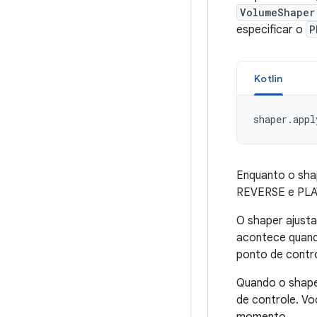
VolumeShaper
especificar o
P
Kotlin
shaper
.
appl
Enquanto o sha
REVERSE e PLAY.
O shaper ajust
acontece quand
ponto de contro
Quando o shaper
de controle. V