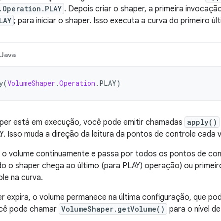
.Operation.PLAY
. Depois criar o shaper, a primeira invocaç
LAY
; para iniciar o shaper. Isso executa a curva do primeiro ú
Java
y
(
VolumeShaper
.
Operation
.
PLAY
)
per está em execução, você pode emitir chamadas
apply()
 Isso muda a direção da leitura da pontos de controle cada v
a o volume continuamente e passa por todos os pontos de con
o o shaper chega ao último (para PLAY) operação) ou primei
le na curva.
 expira, o volume permanece na última configuração, que pod
ocê pode chamar
VolumeShaper.getVolume()
para o nível de