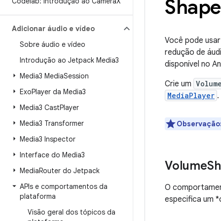
Shape
Codelab: introdução ao Camera
X
Adicionar áudio e vídeo
Você pode usa
Sobre áudio e vídeo
redução de áud
Introdução ao Jetpack Media3
disponível no An
Media3 Media
Session
Crie um
Volum
Exo
Player da Media3
MediaPlayer
.
Media3 Cast
Player
Media3 Transformer
Observação
Media3 Inspector
Interface do Media3
Volume
Sh
Media
Router do Jetpack
APIs e comportamentos da
O comportame
plataforma
especifica um *
Visão geral dos tópicos da