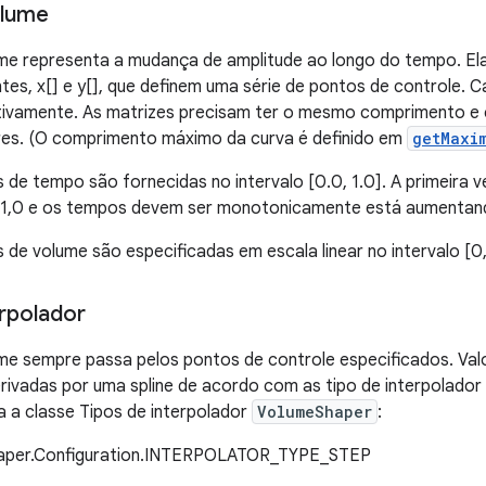
olume
me representa a mudança de amplitude ao longo do tempo. Ela
ntes, x[] e y[], que definem uma série de pontos de controle. 
tivamente. As matrizes precisam ter o mesmo comprimento e 
ores. (O comprimento máximo da curva é definido em
getMaxi
de tempo são fornecidas no intervalo [0.0, 1.0]. A primeira v
r 1,0 e os tempos devem ser monotonicamente está aumentan
de volume são especificadas em escala linear no intervalo [0,
erpolador
me sempre passa pelos pontos de controle especificados. Val
rivadas por uma spline de acordo com as tipo de interpolador
 a classe Tipos de interpolador
VolumeShaper
:
aper.Configuration.INTERPOLATOR_TYPE_STEP