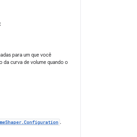
C
onadas para um que você
po da curva de volume quando o
meShaper.Configuration
.