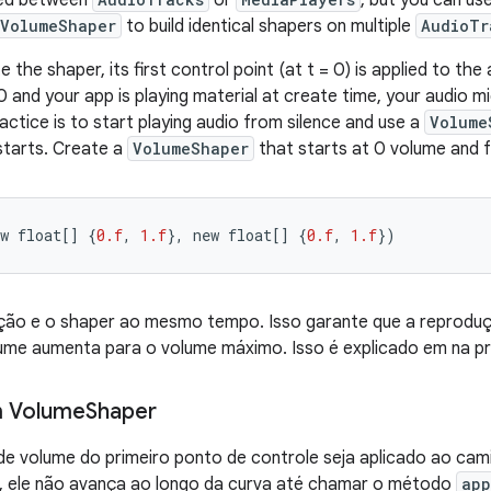
ed
between
or
,
but
you
can
us
eVolumeShaper
to
build
identical
shapers
on
multiple
AudioTr
te
the
shaper
,
its
first
control
point
(
at
t
=
0
)
is
applied
to
the
0
and
your
app
is
playing
material
at
create
time
,
your
audio
mi
actice
is
to
start
playing
audio
from
silence
and
use
a
Volume
starts
.
Create
a
VolumeShaper
that
starts
at
0
volume
and
w
float
[]
{
0.f
,
1.f
},
new
float
[]
{
0.f
,
1.f
})
dução e o shaper ao mesmo tempo. Isso garante que a reprodu
olume aumenta para o volume máximo. Isso é explicado em na p
m Volume
Shaper
de volume do primeiro ponto de controle seja aplicado ao cam
o, ele não avança ao longo da curva até chamar o método
app