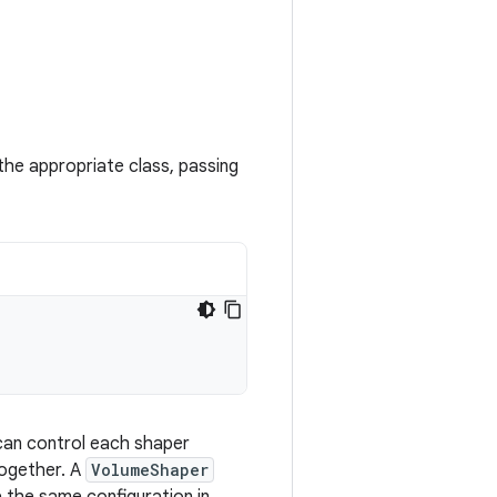
the
appropriate
class
,
passing
can
control
each
shaper
ogether
.
A
VolumeShaper