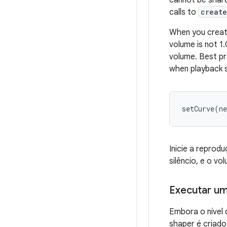
cannot
be
shar
calls
to
creat
When
you
crea
volume
is
not
1.
volume
.
Best
pr
when
playback
setCurve
(
ne
Inicie a repro
silêncio, e o v
Executar u
Embora o nível 
shaper é criad