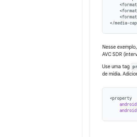
    <format
    <format
    <format
Nesse exemplo,
AVC SDR (inter
Use uma tag
p
de mídia. Adici
<
property
android
android