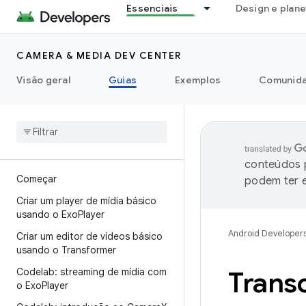
Essenciais
Design e plan
CAMERA & MEDIA DEV CENTER
Visão geral
Guias
Exemplos
Comunid
conteúdos p
Começar
podem ter e
Criar um player de mídia básico
usando o Exo
Player
Android Developer
Criar um editor de vídeos básico
usando o Transformer
Codelab: streaming de mídia com
Trans
o Exo
Player