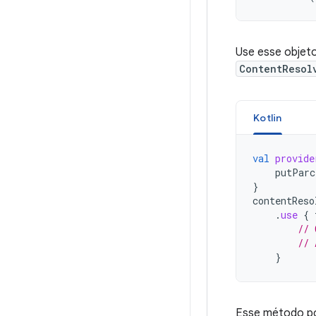
Use esse objet
ContentResol
Kotlin
val
provide
putParc
}
contentReso
.
use
{
// 
// 
}
Esse método pos