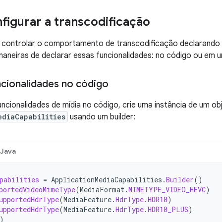
igurar a transcodificação
controlar o comportamento de transcodificação declarando a
maneiras de declarar essas funcionalidades: no código ou em 
ncionalidades no código
uncionalidades de mídia no código, crie uma instância de um ob
ediaCapabilities
usando um builder:
Java
pabilities
=
ApplicationMediaCapabilities
.
Builder
()
portedVideoMimeType
(
MediaFormat
.
MIMETYPE_VIDEO_HEVC
)
upportedHdrType
(
MediaFeature
.
HdrType
.
HDR10
)
upportedHdrType
(
MediaFeature
.
HdrType
.
HDR10_PLUS
)
)