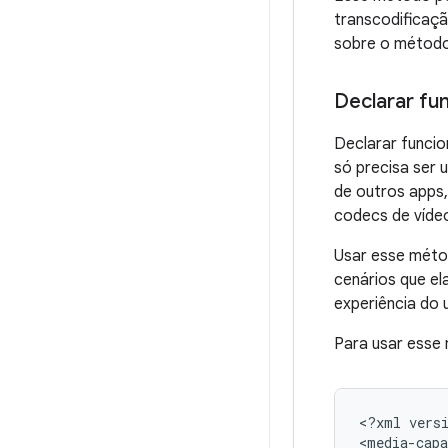
transcodificaçã
sobre o método
Declarar fu
Declarar funcio
só precisa ser 
de outros apps,
codecs de vídeo
Usar esse méto
cenários que el
experiência do 
Para usar esse 
<?xml versi
<media-capa