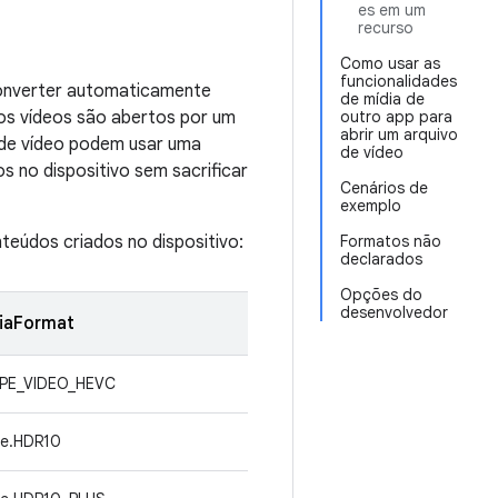
es em um
recurso
Como usar as
funcionalidades
 converter automaticamente
de mídia de
s vídeos são abertos por um
outro app para
abrir um arquivo
 de vídeo podem usar uma
de vídeo
 no dispositivo sem sacrificar
Cenários de
exemplo
eúdos criados no dispositivo:
Formatos não
declarados
Opções do
desenvolvedor
iaFormat
YPE_VIDEO_HEVC
pe.HDR10