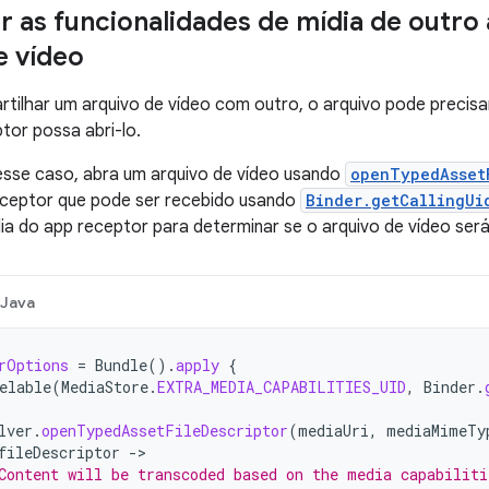
 as funcionalidades de mídia de outro
e vídeo
tilhar um arquivo de vídeo com outro, o arquivo pode precisa
tor possa abri-lo.
esse caso, abra um arquivo de vídeo usando
openTypedAsset
eceptor que pode ser recebido usando
Binder.getCallingUi
ia do app receptor para determinar se o arquivo de vídeo será
Java
rOptions
=
Bundle
().
apply
{
elable
(
MediaStore
.
EXTRA_MEDIA_CAPABILITIES_UID
,
Binder
.
lver
.
openTypedAssetFileDescriptor
(
mediaUri
,
mediaMimeTy
fileDescriptor
->
Content will be transcoded based on the media capabiliti