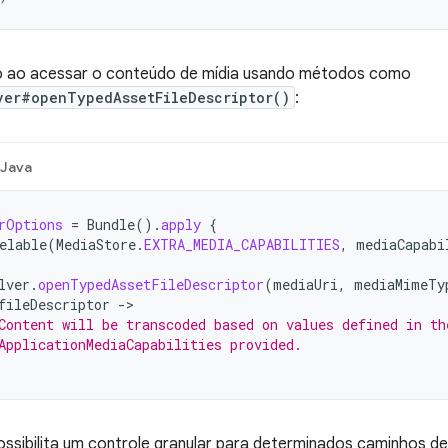
o ao acessar o conteúdo de mídia usando métodos como
ver#openTypedAssetFileDescriptor()
:
Java
rOptions
=
Bundle
().
apply
{
elable
(
MediaStore
.
EXTRA_MEDIA_CAPABILITIES
,
mediaCapabi
lver
.
openTypedAssetFileDescriptor
(
mediaUri
,
mediaMimeTy
fileDescriptor
->
Content will be transcoded based on values defined in th
ApplicationMediaCapabilities provided.
sibilita um controle granular para determinados caminhos de