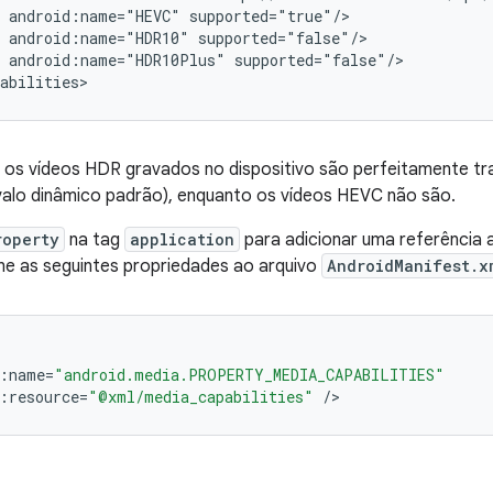
 android:name="HEVC" supported="true"/>

 android:name="HDR10" supported="false"/>

 android:name="HDR10Plus" supported="false"/>

 os vídeos HDR gravados no dispositivo são perfeitamente tr
valo dinâmico padrão), enquanto os vídeos HEVC não são.
roperty
na tag
application
para adicionar uma referência 
one as seguintes propriedades ao arquivo
AndroidManifest.x
:
name
=
"android.media.PROPERTY_MEDIA_CAPABILITIES"
:
resource
=
"@xml/media_capabilities"
/