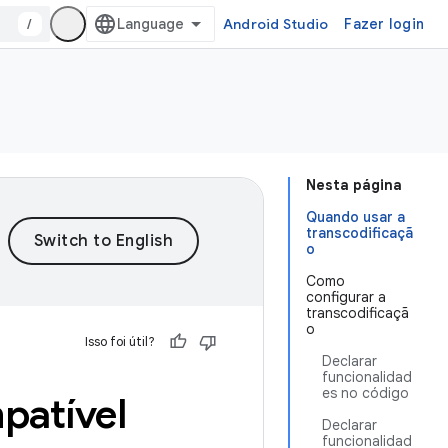
/
Android Studio
Fazer login
Nesta página
Quando usar a
transcodificaçã
o
Como
configurar a
transcodificaçã
o
Isso foi útil?
Declarar
funcionalidad
es no código
patível
Declarar
funcionalidad