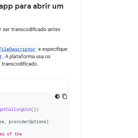
 app para abrir um
r ser transcodificado antes
FileDescriptor
e especifique
d
. A plataforma usa os
 transcodificado.
getCallingUid
())
pe
,
providerOptions
)
es of the