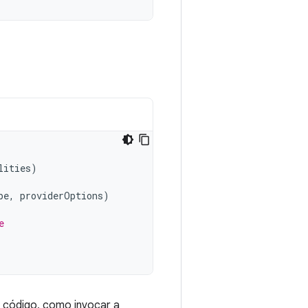
lities
)
pe
,
providerOptions
)
e
 código, como invocar a