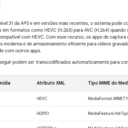
nível 31 da API) e em versões mais recentes, o sistema pode
s em formatos como HEVC (H.265) para AVC (H.264) quando o
compatível com HEVC. Com esse recurso, os apps de captura
s moderna e de armazenamento eficiente para vídeos gravados
ade com outros apps.
seguir podem ser transcodificados automaticamente para cont
mídia
Atributo XML
Tipo MIME do Med
HEVC
MediaFormat.MIMET
HDR10
MediaFeature.HdrTy