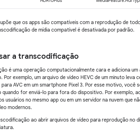
HDR10Plus
MediaFeature.HdrTy
supõe que os apps são compatíveis com a reprodução de todo
nscodificação de mídia compatível é desativada por padrão.
ar a transcodificação
ção é uma operação computacionalmente cara e adiciona um at
o. Por exemplo, um arquivo de vídeo HEVC de um minuto leva 
 para AVC em um smartphone Pixel 3. Por esse motivo, você s
o quando for enviá-lo para fora do dispositivo. Por exemplo, 
os usuários no mesmo app ou em um servidor na nuvem que nã
deo modernos.
scodificação ao abrir arquivos de vídeo para reprodução no di
atura.