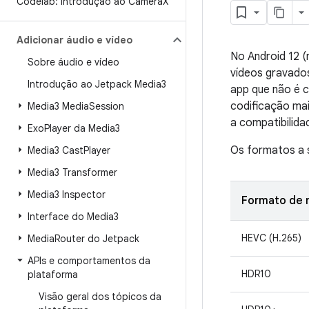
Codelab: introdução ao Camera
X
Adicionar áudio e vídeo
No Android 12 (
Sobre áudio e vídeo
vídeos gravado
Introdução ao Jetpack Media3
app que não é 
codificação mai
Media3 Media
Session
a compatibilid
Exo
Player da Media3
Os formatos a 
Media3 Cast
Player
Media3 Transformer
Media3 Inspector
Formato de 
Interface do Media3
HEVC (H.265)
Media
Router do Jetpack
APIs e comportamentos da
HDR10
plataforma
Visão geral dos tópicos da