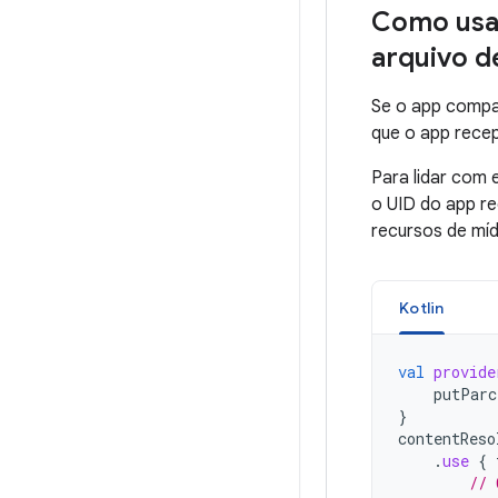
Como usar
arquivo d
Se o app compar
que o app recep
Para lidar com 
o UID do app r
recursos de míd
Kotlin
val
provide
putParc
}
contentReso
.
use
{
// 