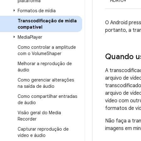
HDR10+
plataforma
Formatos de mídia
Transcodificação de mídia
O Android pres
compatível
portanto, a tra
Media
Player
Como controlar a amplitude
com o Volume
Shaper
Quando us
Melhorar a reprodução de
áudio
A transcodifica
arquivo de víde
Como gerenciar alterações
transcodificado
na saída de áudio
arquivo de víde
Como compartilhar entradas
vídeo com outr
de áudio
formatos de ví
Visão geral do Media
Recorder
Não faça a tran
imagens em mini
Capturar reprodução de
vídeo e áudio