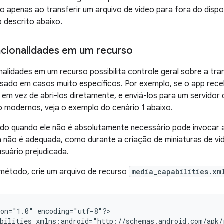
o apenas ao transferir um arquivo de vídeo para fora do dispo
 descrito abaixo.
ncionalidades em um recurso
nalidades em um recurso possibilita controle geral sobre a t
usado em casos muito específicos. Por exemplo, se o app rece
 em vez de abri-los diretamente, e enviá-los para um servidor
 modernos, veja o exemplo do cenário 1 abaixo.
do quando ele não é absolutamente necessário pode invocar 
a não é adequada, como durante a criação de miniaturas de v
usuário prejudicada.
método, crie um arquivo de recurso
media_capabilities.xm
on="1.0" encoding="utf-8"?>

bilities xmlns:android="http://schemas.android.com/apk/r