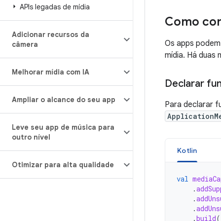
APIs legadas de mídia
Como conf
Adicionar recursos da
Os apps podem 
câmera
mídia. Há duas 
Melhorar mídia com IA
Declarar fu
Ampliar o alcance do seu app
Para declarar f
ApplicationM
Leve seu app de música para
outro nível
Kotlin
Otimizar para alta qualidade
val
mediaCa
.
addSup
.
addUns
.
addUns
.
build
(