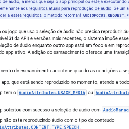
ão de áudio, a menos que seja o app principal ou esteja executando 
 semelhante aos
requisitos atuais para reprodução de áudio
. Se um a
er a esses requisitos, o método retornará
AUDIOFOCUS_REQUEST_F
 ou jogo que usa a seleção de áudio não precisa reproduzir áu
nível 31 da API) e versões mais recentes, o sistema impõe e
seleção de áudio enquanto outro app está em foco e em repro
o app ativo. A adição do esmaecimento oferece uma transiç
ento de esmaecimento acontece quando as condições a segu
o app, que está sendo reproduzido no momento, atende a todos
pp tem o
AudioAttributes.USAGE_MEDIA
ou
AudioAttribut
p solicitou com sucesso a seleção de áudio com
AudioManag
p não está reproduzindo áudio com o tipo de conteúdo
ioAttributes.CONTENT_TYPE_SPEECH
.