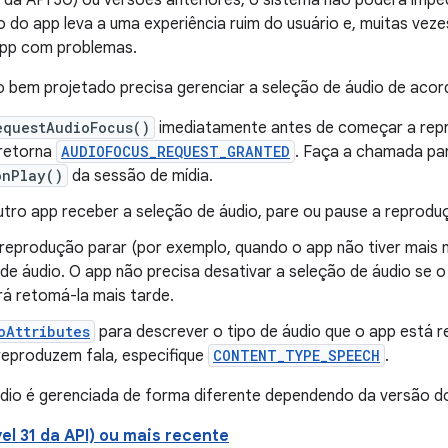
el da API 30) ou versões anteriores, o sistema não poderá impe
o app leva a uma experiência ruim do usuário e, muitas veze
app com problemas.
 bem projetado precisa gerenciar a seleção de áudio de acord
equestAudioFocus()
imediatamente antes de começar a repro
retorna
AUDIOFOCUS_REQUEST_GRANTED
. Faça a chamada pa
onPlay()
da sessão de mídia.
tro app receber a seleção de áudio, pare ou pause a reprodu
reprodução parar (por exemplo, quando o app não tiver mais n
de áudio. O app não precisa desativar a seleção de áudio se o
á retomá-la mais tarde.
oAttributes
para descrever o tipo de áudio que o app está r
reproduzem fala, especifique
CONTENT_TYPE_SPEECH
.
udio é gerenciada de forma diferente dependendo da versão d
vel 31 da API) ou mais recente