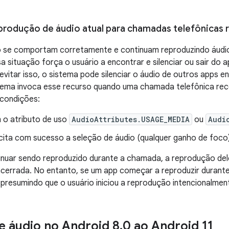
eprodução de áudio atual para chamadas telefônicas 
o se comportam corretamente e continuam reproduzindo áud
a situação força o usuário a encontrar e silenciar ou sair do 
vitar isso, o sistema pode silenciar o áudio de outros apps
stema invoca esse recurso quando uma chamada telefônica rec
 condições:
 o atributo de uso
AudioAttributes.USAGE_MEDIA
ou
Audi
icita com sucesso a seleção de áudio (qualquer ganho de foco
nuar sendo reproduzido durante a chamada, a reprodução dele
cerrada. No entanto, se um app começar a reproduzir durante
, presumindo que o usuário iniciou a reprodução intencionalmen
e áudio no Android 8
.
0 ao Android 11