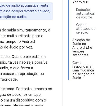
Android 11
leção de áudio automaticamente
Redução
om esse comportamento ativado,
automática
seleção de áudio.
de volume
Ganho
atrasado de
 de saída simultaneamente, e
seleção
er muito irritante para o
Seleção de
smo tempo, o Android
áudio no
o de áudio por vez.
Android 7.1 e
versões
anteriores
e áudio. Quando ele está em
io, talvez não seja possível
Como
responder a
udio, o que força a
uma mudança
ará pausar a reprodução ou
de seleção de
áudio
facilidade.
lo sistema. Portanto, embora os
ção de áudio, se um app
io em um dispositivo com o