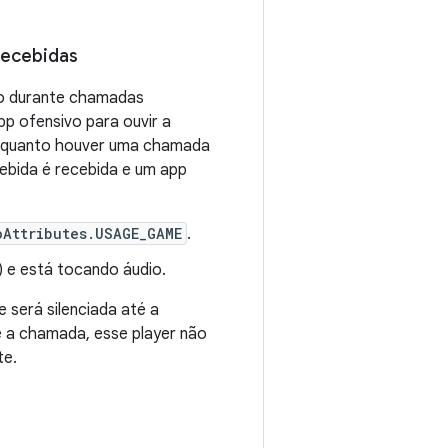
recebidas
io durante chamadas
app ofensivo para ouvir a
 enquanto houver uma chamada
ebida é recebida e um app
oAttributes.USAGE_GAME
.
) e está tocando áudio.
 será silenciada até a
 a chamada, esse player não
te.