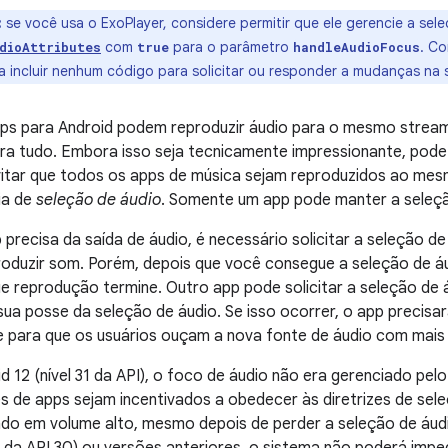
:
se você usa o ExoPlayer, considere permitir que ele gerencie a se
com
para o parâmetro
. C
dioAttributes
true
handleAudioFocus
a incluir nenhum código para solicitar ou responder a mudanças na 
pps para Android podem reproduzir áudio para o mesmo stream
ra tudo. Embora isso seja tecnicamente impressionante, pode s
evitar que todos os apps de música sejam reproduzidos ao me
ia de
seleção de áudio
. Somente um app pode manter a seleçã
precisa da saída de áudio, é necessário solicitar a seleção d
oduzir som. Porém, depois que você consegue a seleção de áud
e reprodução termine. Outro app pode solicitar a seleção de á
sua posse da seleção de áudio. Se isso ocorrer, o app precis
e para que os usuários ouçam a nova fonte de áudio com mais 
d 12 (nível 31 da API), o foco de áudio não era gerenciado pe
 de apps sejam incentivados a obedecer às diretrizes de sele
ndo em volume alto, mesmo depois de perder a seleção de áud