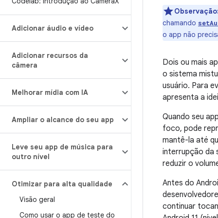
Codelab: introdução ao Camera
X
Observação
chamando
setAu
Adicionar áudio e vídeo
o app não precis
Adicionar recursos da
Dois ou mais a
câmera
o sistema mistu
usuário. Para 
Melhorar mídia com IA
apresenta a ide
Quando seu app 
Ampliar o alcance do seu app
foco, pode repr
mantê-la até qu
Leve seu app de música para
interrupção da 
outro nível
reduzir o volum
Antes do Androi
Otimizar para alta qualidade
desenvolvedores
Visão geral
continuar toca
Como usar o app de teste do