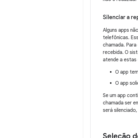
Silenciar a r
Alguns apps nã
telefônicas. Ess
chamada. Para e
recebida. O si
atende a estas
O app tem
O app sol
Se um app conti
chamada ser en
será silenciado
Seleção d