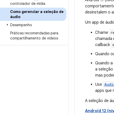
Android 11 (nív
controlador de mídia
comportamento d
Como gerenciar a seleção de
desinstalem o 
áudio
Um app de áudio
Desempenho
Chame
r
Práticas recomendadas para
compartilhamento de vídeos
chamada 
callback
Quando ou
Quando a 
a seleção 
mas poder
Use
Audi
apps que 
A seleção de á
Android 12 (ní