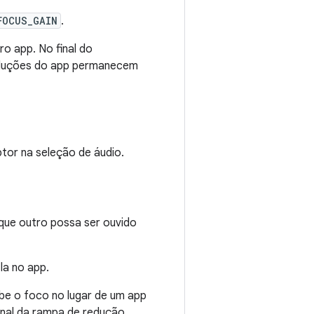
FOCUS_GAIN
.
o app. No final do
roduções do app permanecem
or na seleção de áudio.
que outro possa ser ouvido
la no app.
e o foco no lugar de um app
inal da rampa de redução.