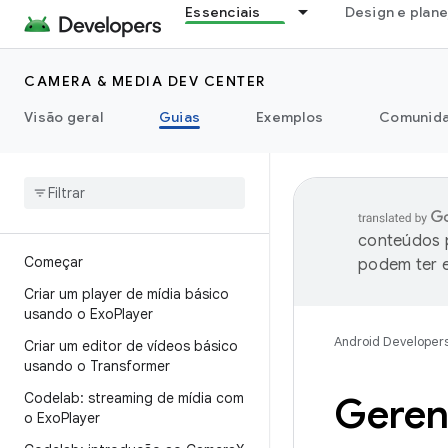
Essenciais
Design e plan
CAMERA & MEDIA DEV CENTER
Visão geral
Guias
Exemplos
Comunid
conteúdos p
Começar
podem ter e
Criar um player de mídia básico
usando o Exo
Player
Android Developer
Criar um editor de vídeos básico
usando o Transformer
Codelab: streaming de mídia com
Geren
o Exo
Player