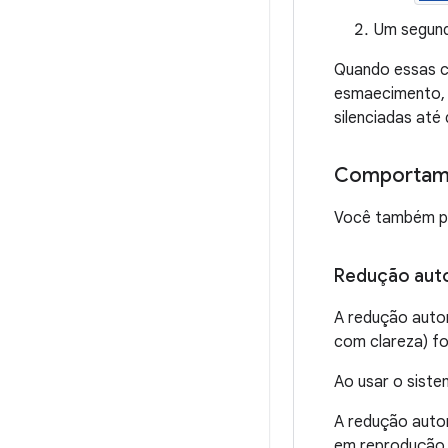
Um segund
Quando essas co
esmaecimento, 
silenciadas até
Comportamen
Você também pr
Redução aut
A redução autom
com clareza) foi
Ao usar o siste
A redução auto
em reprodução. 