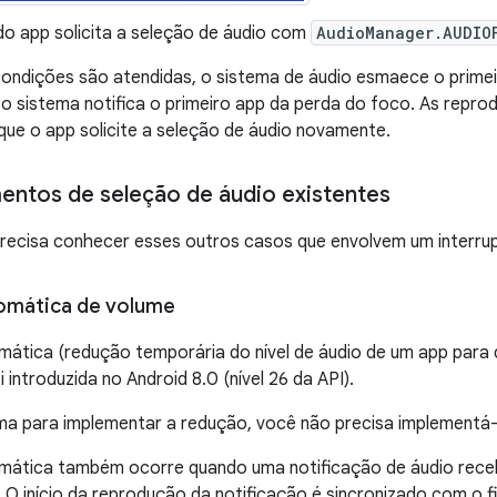
o app solicita a seleção de áudio com
AudioManager.AUDIO
ndições são atendidas, o sistema de áudio esmaece o primeir
o sistema notifica o primeiro app da perda do foco. As rep
 que o app solicite a seleção de áudio novamente.
tos de seleção de áudio existentes
ecisa conhecer esses outros casos que envolvem um interrupt
omática de volume
ática (redução temporária do nível de áudio de um app para 
 introduzida no Android 8.0 (nível 26 da API).
ma para implementar a redução, você não precisa implementá-
mática também ocorre quando uma notificação de áudio receb
O início da reprodução da notificação é sincronizado com o f