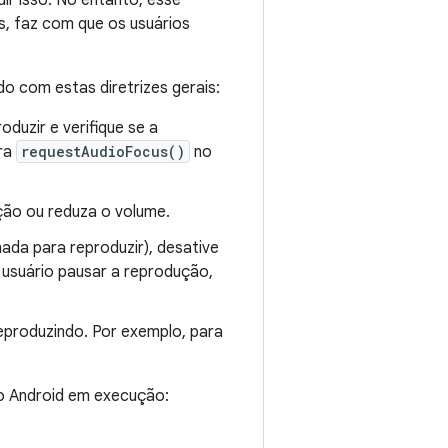
dir isso. No entanto, esse
s, faz com que os usuários
o com estas diretrizes gerais:
duzir e verifique se a
ra
requestAudioFocus()
no
ção ou reduza o volume.
ada para reproduzir), desative
 usuário pausar a reprodução,
eproduzindo. Por exemplo, para
o Android em execução: