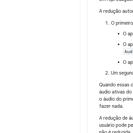
A redução auto
O primeir
O ap
O ap
Aud
O ap
Um segund
Quando essas c
áudio ativas d
o áudio do prim
fazer nada.
A redução de áu
usuário pode pe
não é reduzida.