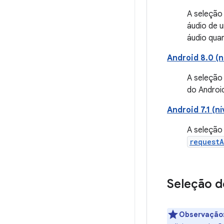
A seleção
áudio de 
áudio qua
Android 8.0 (ní
A seleção 
do Android
Android 7.1 (n
A seleção
request
Seleção d
Observação