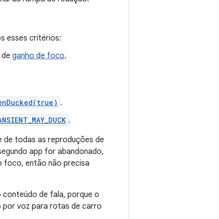
 esses critérios:
o de
ganho de foco
.
enDucked(true)
.
ANSIENT_MAY_DUCK
.
e de todas as reproduções de
 segundo app for abandonado,
o foco, então não precisa
o conteúdo de fala, porque o
 por voz para rotas de carro