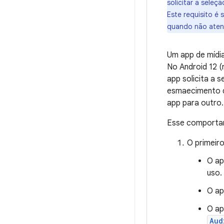
solicitar a seleç
Este requisito é
quando não atend
Um app de mídia
No Android 12 (
app solicita a 
esmaecimento d
app para outro.
Esse comportam
O primeir
O a
uso.
O ap
O ap
Aud