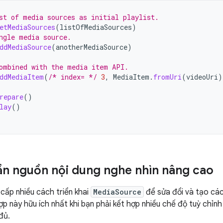
st of media sources as initial playlist.
etMediaSources
(
listOfMediaSources
)
ngle media source.
ddMediaSource
(
anotherMediaSource
)
ombined with the media item API.
ddMediaItem
(
/* index= */
3
,
MediaItem
.
fromUri
(
videoUri
)
repare
()
lay
()
n nguồn nội dung nghe nhìn nâng cao
cấp nhiều cách triển khai
MediaSource
để sửa đổi và tạo cá
p này hữu ích nhất khi bạn phải kết hợp nhiều chế độ tuỳ chỉnh
đủ.