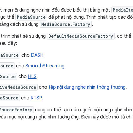
, mọi nội dung nghe nhìn đều được biểu thị bằng một
MediaIt
hực thể
MediaSource
để phát nội dung. Trình phát tạo các đố
 bằng cách sử dụng
MediaSource.Factory
.
trình phát sẽ sử dụng
DefaultMediaSourceFactory
, có thể
sau đây:
iaSource
cho
DASH
.
Source
cho
SmoothStreaming
.
aSource
cho
HLS
.
siveMediaSource
cho
tệp nội dung nghe nhìn thông thường
.
iaSource
cho
RTSP
.
SourceFactory
cũng có thể tạo các nguồn nội dung nghe nhìn
của mục nội dung nghe nhìn tương ứng. Điều này được mô tả chi