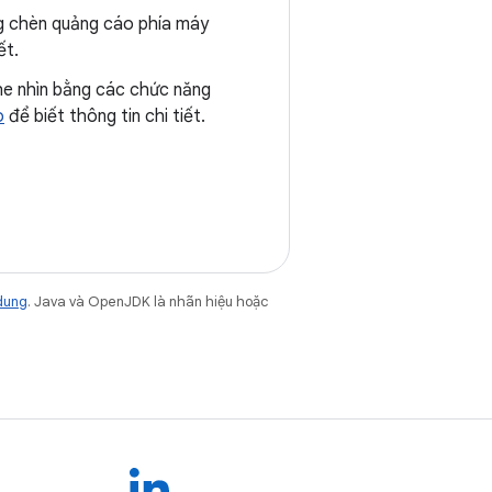
ng chèn quảng cáo phía máy
ết.
he nhìn bằng các chức năng
o
để biết thông tin chi tiết.
dung
. Java và OpenJDK là nhãn hiệu hoặc