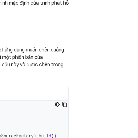
hình mặc định của trình phát hỗ
một ứng dụng muốn chèn quảng
ì một phiên bản của
u cầu này và được chèn trong
aSourceFactory
).
build
()