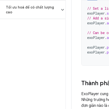
Tối ưu hoá để có chất lượng
// Set a li
cao
exoPlayer
.
s
// Add a si
exoPlayer
.
a
// Can be c
exoPlayer
.
a
exoPlayer
.
p
exoPlayer
.
p
Thành phầ
ExoPlayer cung 
Những trường hợ
đơn giản nào là 