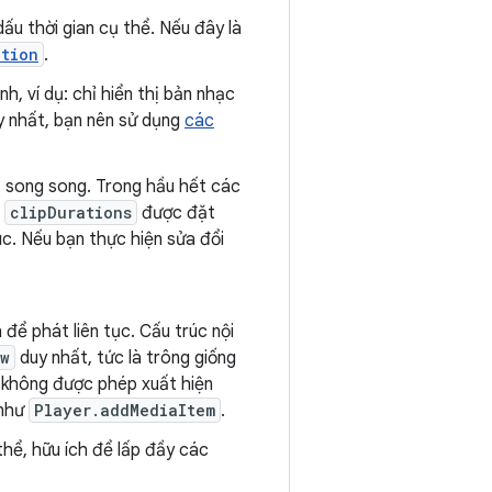
ấu thời gian cụ thể. Nếu đây là
ation
.
h, ví dụ: chỉ hiển thị bản nhạc
y nhất, bạn nên sử dụng
các
t song song. Trong hầu hết các
à
clipDurations
được đặt
c. Nếu bạn thực hiện sửa đổi
 để phát liên tục. Cấu trúc nội
ow
duy nhất, tức là trông giống
 không được phép xuất hiện
như
Player.addMediaItem
.
thể, hữu ích để lấp đầy các