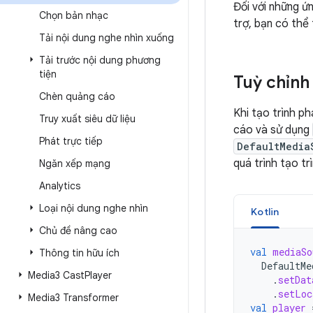
Đối với những ứ
Chọn bản nhạc
trợ, bạn có thể
Tải nội dung nghe nhìn xuống
Tải trước nội dung phương
tiện
Tuỳ chỉnh
Chèn quảng cáo
Khi tạo trình p
Truy xuất siêu dữ liệu
cáo và sử dụng
Phát trực tiếp
DefaultMedia
quá trình tạo tr
Ngăn xếp mạng
Analytics
Loại nội dung nghe nhìn
Kotlin
Chủ đề nâng cao
val
mediaSo
Thông tin hữu ích
DefaultMe
Media3 Cast
Player
.
setDat
.
setLoc
Media3 Transformer
val
player