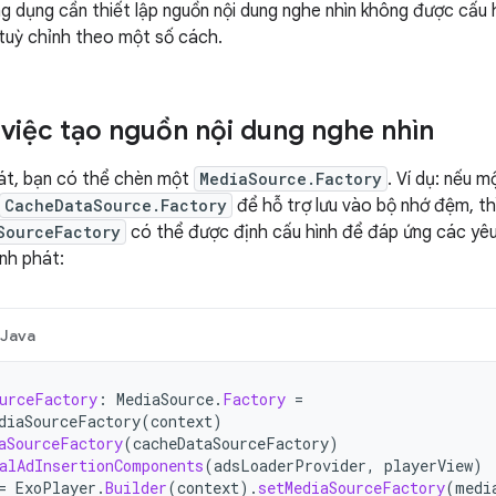
ng dụng cần thiết lập nguồn nội dung nghe nhìn không được cấu 
 tuỳ chỉnh theo một số cách.
 việc tạo nguồn nội dung nghe nhìn
hát, bạn có thể chèn một
MediaSource.Factory
. Ví dụ: nếu 
CacheDataSource.Factory
để hỗ trợ lưu vào bộ nhớ đệm, th
SourceFactory
có thể được định cấu hình để đáp ứng các yê
ình phát:
Java
urceFactory
:
MediaSource
.
Factory
=
diaSourceFactory
(
context
)
aSourceFactory
(
cacheDataSourceFactory
)
alAdInsertionComponents
(
adsLoaderProvider
,
playerView
)
=
ExoPlayer
.
Builder
(
context
).
setMediaSourceFactory
(
medi