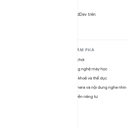
X
Theo dõi @AndroidDev trên
X
TÌM HIỂU THÊM VỀ
KHÁM PHÁ
ANDROID
Trò chơi
Android
Công nghệ máy học
Android dành cho doanh
Sức khoẻ và thể dục
nghiệp
Camera và nội dung nghe nhìn
Bảo mật
Quyền riêng tư
Source
5G
Tin tức
Blog
Podcast