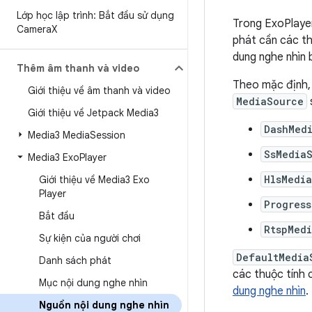
Lớp học lập trình: Bắt đầu sử dụng
Trong ExoPlayer
Camera
X
phát cần các t
dung nghe nhìn
Thêm âm thanh và video
Theo mặc định, 
Giới thiệu về âm thanh và video
MediaSource
Giới thiệu về Jetpack Media3
DashMed
Media3 Media
Session
SsMedia
Media3 Exo
Player
HlsMedi
Giới thiệu về Media3 Exo
Player
Progres
Bắt đầu
RtspMed
Sự kiện của người chơi
DefaultMedia
Danh sách phát
các thuộc tính 
Mục nội dung nghe nhìn
dung nghe nhìn
.
Nguồn nội dung nghe nhìn