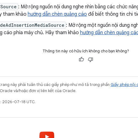
aSource
: Mở rộng nguồn nội dung nghe nhìn bằng các chức nă
y tham khảo
hướng dẫn chèn quảng cáo
để biết thông tin chi ti
ideAdInsertionMediaSource
: Mở rộng một nguồn nội dung ng
g cáo phía máy chủ. Hãy tham khảo
hướng dẫn chèn quảng cá
Thông tin này có hữu ích không cho bạn không?
trang này phải tuân thủ các giấy phép như mô tả trong phần
Giấy phép nội 
Oracle và/hoặc đơn vị liên kết của Oracle.
t: 2026-07-18 UTC.