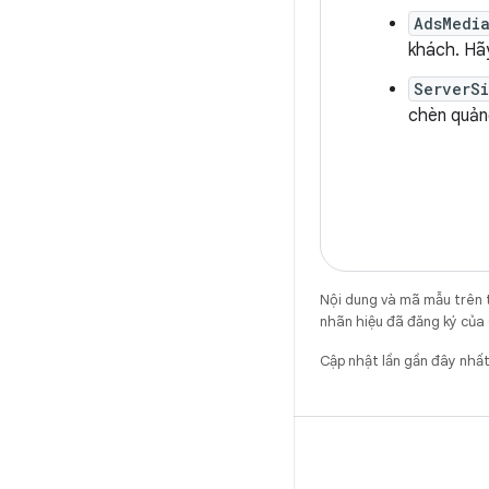
AdsMedi
khách. Hã
ServerS
chèn quản
Nội dung và mã mẫu trên 
nhãn hiệu đã đăng ký của 
Cập nhật lần gần đây nhấ