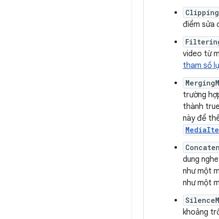
Clippin
điểm sửa 
Filterin
video từ 
tham số l
Merging
trường hợp
thành tru
này để thê
MediaIte
Concate
dung nghe 
như một m
như một m
Silence
khoảng tr