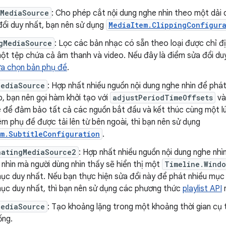
gMediaSource
: Cho phép cắt nội dung nghe nhìn theo một dải d
đổi duy nhất, bạn nên sử dụng
MediaItem.ClippingConfigur
gMediaSource
: Lọc các bản nhạc có sẵn theo loại được chỉ địn
một tệp chứa cả âm thanh và video. Nếu đây là điểm sửa đổi du
ựa chọn bản phụ đề
.
MediaSource
: Hợp nhất nhiều nguồn nội dung nghe nhìn để phá
, bạn nên gọi hàm khởi tạo với
adjustPeriodTimeOffsets
v
e để đảm bảo tất cả các nguồn bắt đầu và kết thúc cùng một lú
m phụ đề được tải lên từ bên ngoài, thì bạn nên sử dụng
m.SubtitleConfiguration
.
natingMediaSource2
: Hợp nhất nhiều nguồn nội dung nghe nhìn
nhìn mà người dùng nhìn thấy sẽ hiển thị một
Timeline.Wind
ục duy nhất. Nếu bạn thực hiện sửa đổi này để phát nhiều mục
ục duy nhất, thì bạn nên sử dụng các phương thức
playlist API
MediaSource
: Tạo khoảng lặng trong một khoảng thời gian cụ 
ống.