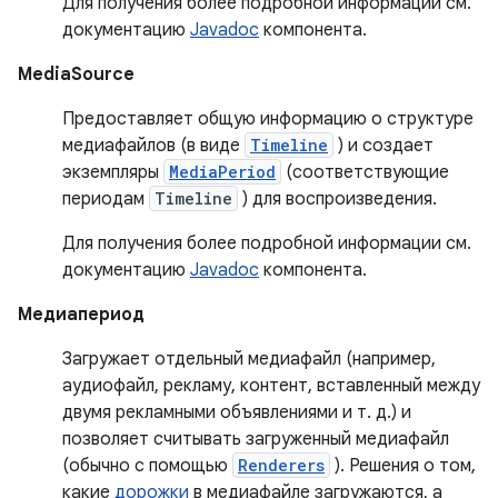
Для получения более подробной информации см.
документацию
Javadoc
компонента.
MediaSource
Предоставляет общую информацию о структуре
медиафайлов (в виде
Timeline
) и создает
экземпляры
MediaPeriod
(соответствующие
периодам
Timeline
) для воспроизведения.
Для получения более подробной информации см.
документацию
Javadoc
компонента.
Медиапериод
Загружает отдельный медиафайл (например,
аудиофайл, рекламу, контент, вставленный между
двумя рекламными объявлениями и т. д.) и
позволяет считывать загруженный медиафайл
(обычно с помощью
Renderers
). Решения о том,
какие
дорожки
в медиафайле загружаются, а