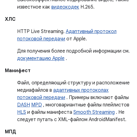
известное как
видеокодек
H.265.
ХЛС
HTTP Live Streaming.
Адаптивный протокол
потоковой передачи
от Apple.
Для получения более подробной информации см.
документацию Apple
.
Манифест
Файл, определяющий структуру и расположение
медиафайлов в
адаптивных протоколах
потоковой передачи
. Примеры включают файлы
DASH
MPD
, многовариантные файлы плейлистов
HLS
и файлы манифеста
Smooth Streaming
. Не
следует путать с XML-файлом AndroidManifest.
МПД