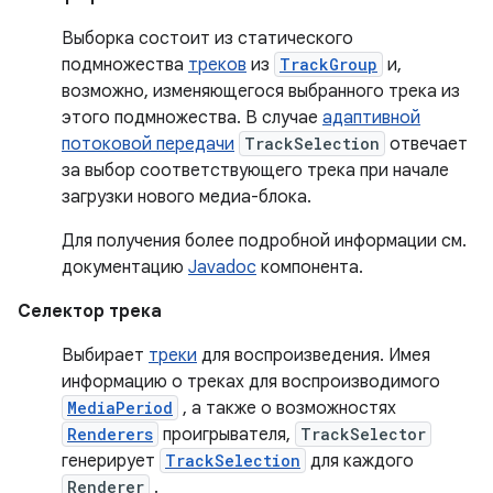
Выборка состоит из статического
подмножества
треков
из
TrackGroup
и,
возможно, изменяющегося выбранного трека из
этого подмножества. В случае
адаптивной
потоковой передачи
TrackSelection
отвечает
за выбор соответствующего трека при начале
загрузки нового медиа-блока.
Для получения более подробной информации см.
документацию
Javadoc
компонента.
Селектор трека
Выбирает
треки
для воспроизведения. Имея
информацию о треках для воспроизводимого
MediaPeriod
, а также о возможностях
Renderers
проигрывателя,
TrackSelector
генерирует
TrackSelection
для каждого
Renderer
.