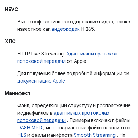
HEVC
Высокоэффективное кодирование видео, также
известное как
видеокодек
H.265.
ХЛС
HTTP Live Streaming.
Адаптивный протокол
потоковой передачи
от Apple.
Для получения более подробной информации см.
документацию Apple
.
Манифест
Файл, определяющий структуру и расположение
медиафайлов в
адаптивных протоколах
потоковой передачи
. Примеры включают файлы
DASH
MPD
, многовариантные файлы плейлистов
HLS
и файлы манифеста
Smooth Streaming
. Не