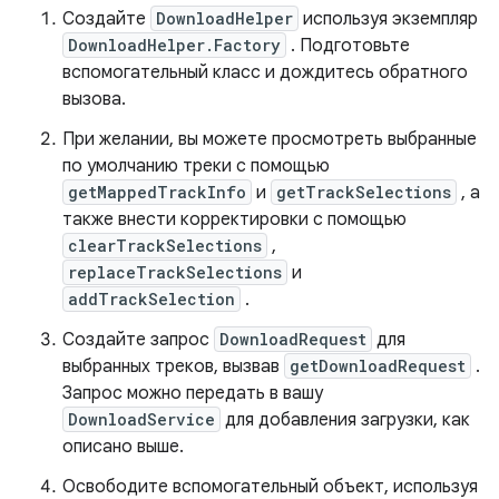
Создайте
DownloadHelper
используя экземпляр
DownloadHelper.Factory
. Подготовьте
вспомогательный класс и дождитесь обратного
вызова.
При желании, вы можете просмотреть выбранные
по умолчанию треки с помощью
getMappedTrackInfo
и
getTrackSelections
, а
также внести корректировки с помощью
clearTrackSelections
,
replaceTrackSelections
и
addTrackSelection
.
Создайте запрос
DownloadRequest
для
выбранных треков, вызвав
getDownloadRequest
.
Запрос можно передать в вашу
DownloadService
для добавления загрузки, как
описано выше.
Освободите вспомогательный объект, используя