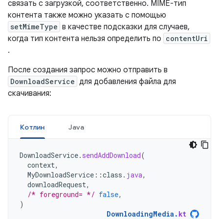
связать с загрузкой, соответственно. MIME-тип
контента также можно указать с помощью
setMimeType
в качестве подсказки для случаев,
когда тип контента нельзя определить по
contentUri
.
После создания запрос можно отправить в
DownloadService
для добавления файла для
скачивания:
Котлин
Java
DownloadService
.
sendAddDownload
(
context
,
MyDownloadService
::
class
.
java
,
downloadRequest
,
/* foreground= */
false
,
)
DownloadingMedia
.
kt