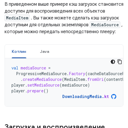
В приведенном выше примере кэш загрузок становится
доступен для воспроизведения всех объектов
MediaItem
. Вы также можете сделать кэш загрузок
доступным для отдельных экземпляров
MediaSource
,
которые можно передать непосредственно плееру:
Котлин
Java
val
mediaSource
=
ProgressiveMediaSource
.
Factory
(
cacheDataSourceFa
.
createMediaSource
(
MediaItem
.
fromUri
(
contentUr
player
.
setMediaSource
(
mediaSource
)
player
.
prepare
()
DownloadingMedia
.
kt
Загрузка и воспроизведение