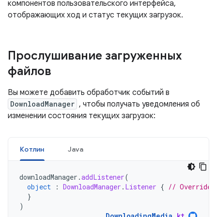
компонентов пользовательского интерфейса,
отображающих ход и статус текущих загрузок.
Прослушивание загруженных
файлов
Вы можете добавить обработчик событий в
DownloadManager
, чтобы получать уведомления об
изменении состояния текущих загрузок:
Котлин
Java
downloadManager
.
addListener
(
object
:
DownloadManager
.
Listener
{
// Override 
}
)
DownloadingMedia
.
kt