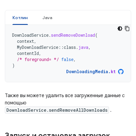
Котлин
Java
DownloadService
.
sendRemoveDownload
(
context
,
MyDownloadService
::
class
.
java
,
contentId
,
/* foreground= */
false
,
)
DownloadingMedia
.
kt
Также вы можете удалить все загруженные данные с
помощью
DownloadService.sendRemoveAllDownloads
.
Запуск и остановка загрузок