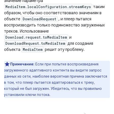
значение параметра
MediaItem.localConfiguration.streamKeys
таким
образом, чтобы оно соответствовало значениям в
объекте
DownloadRequest
, и плеер пытался
воспроизводить только подмножество загруженных
треков. Использование
Download.request.toMediaItem
и
DownloadRequest.toMediaItem
для создания
объекта
MediaItem
решит эту проблему.
Примечание:
Если при попытке воспроизведения
загруженного адаптивного контента вы видите запрос
данных из сети, наиболее вероятная причина заключается
в том, что плеер пытается адаптироваться к треку,
который не был загружен. Убедитесь, что вы правильно
установили ключи потока.