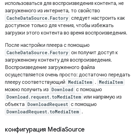
использоваться для воспроизведения контента, не
загруженного из интернета, то свойство
CacheDataSource.Factory
следует настроить как
доступное только для чтения, чтобы избежать
загрузки этого контента во время воспроизведения.
После настройки плеера с помощью
CacheDataSource.Factory
он получит доступ к
загруженному контенту для воспроизведения.
Воспроизведение загруженного файла
осуществляется очень просто: достаточно передать
плееру соответствующий
MediaItem
.
MediaItem
можно получить из
Download
с помощью
Download.request.toMediaItem
или напрямую из
объекта
DownloadRequest
с помощью
DownloadRequest.toMediaItem
.
конфигурация Media
Source