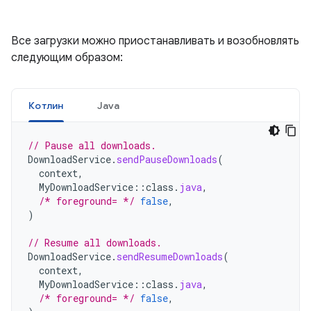
Все загрузки можно приостанавливать и возобновлять
следующим образом:
Котлин
Java
// Pause all downloads.
DownloadService
.
sendPauseDownloads
(
context
,
MyDownloadService
::
class
.
java
,
/* foreground= */
false
,
)
// Resume all downloads.
DownloadService
.
sendResumeDownloads
(
context
,
MyDownloadService
::
class
.
java
,
/* foreground= */
false
,