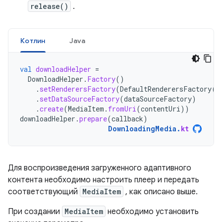
release()
.
Котлин
Java
val
downloadHelper
=
DownloadHelper
.
Factory
()
.
setRenderersFactory
(
DefaultRenderersFactory
(
c
.
setDataSourceFactory
(
dataSourceFactory
)
.
create
(
MediaItem
.
fromUri
(
contentUri
))
downloadHelper
.
prepare
(
callback
)
DownloadingMedia
.
kt
Для воспроизведения загруженного адаптивного
контента необходимо настроить плеер и передать
соответствующий
MediaItem
, как описано выше.
При создании
MediaItem
необходимо установить