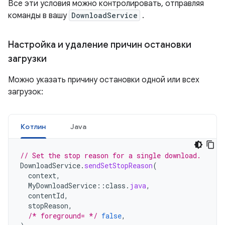
Все эти условия можно контролировать, отправляя
команды в вашу
DownloadService
.
Настройка и удаление причин остановки
загрузки
Можно указать причину остановки одной или всех
загрузок:
Котлин
Java
// Set the stop reason for a single download.
DownloadService
.
sendSetStopReason
(
context
,
MyDownloadService
::
class
.
java
,
contentId
,
stopReason
,
/* foreground= */
false
,