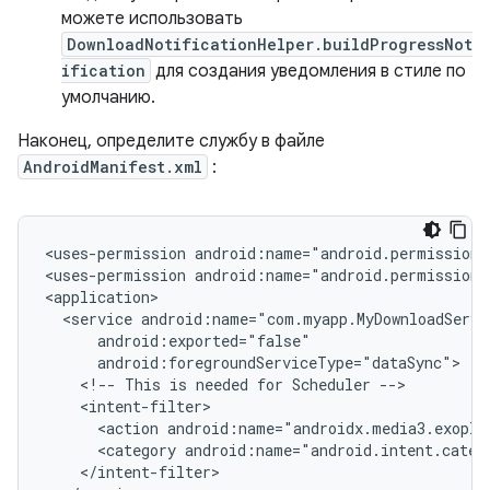
можете использовать
DownloadNotificationHelper.buildProgressNot
ification
для создания уведомления в стиле по
умолчанию.
Наконец, определите службу в файле
AndroidManifest.xml
:
<uses-permission
android:name="android.permission.
<uses-permission
android:name="android.permission.
<service
<!--
This
is
needed
for
Scheduler
<action
<category