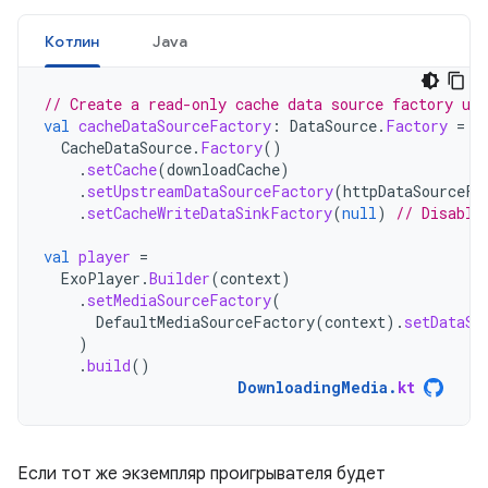
Котлин
Java
// Create a read-only cache data source factory usi
val
cacheDataSourceFactory
:
DataSource
.
Factory
=
CacheDataSource
.
Factory
()
.
setCache
(
downloadCache
)
.
setUpstreamDataSourceFactory
(
httpDataSourceFa
.
setCacheWriteDataSinkFactory
(
null
)
// Disable
val
player
=
ExoPlayer
.
Builder
(
context
)
.
setMediaSourceFactory
(
DefaultMediaSourceFactory
(
context
).
setDataSo
)
.
build
()
DownloadingMedia
.
kt
Если тот же экземпляр проигрывателя будет