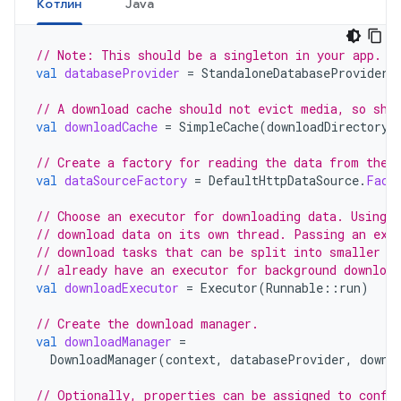
Котлин
Java
// Note: This should be a singleton in your app.
val
databaseProvider
=
StandaloneDatabaseProvider
(
// A download cache should not evict media, so sho
val
downloadCache
=
SimpleCache
(
downloadDirectory
,
// Create a factory for reading the data from the 
val
dataSourceFactory
=
DefaultHttpDataSource
.
Fact
// Choose an executor for downloading data. Using 
// download data on its own thread. Passing an exe
// download tasks that can be split into smaller p
// already have an executor for background downloa
val
downloadExecutor
=
Executor
(
Runnable
::
run
)
// Create the download manager.
val
downloadManager
=
DownloadManager
(
context
,
databaseProvider
,
downl
// Optionally, properties can be assigned to confi