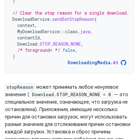
)
// Clear the stop reason for a single download.
DownloadService
.
sendSetStopReason
(
context
,
MyDownloadService
::
class
.
java
,
contentId
,
Download
.
STOP_REASON_NONE
,
/* foreground= */
false
,
)
DownloadingMedia
.
kt
stopReason
может принимать любое ненулевое
значение (
Download.STOP_REASON_NONE = 0
— это
специальное значение, означающее, что загрузка не
остановлена). Приложения, имеющие несколько
причин для остановки загрузок, могут использовать
разные значения для отслеживания причин остановки
каждой загрузки. Установка и сброс причины