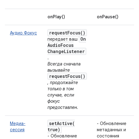
onPlay()
onPause()
request
Focus(
)
Аудио Фокус
On
передает ваш
Audio
Focus
Change
Listener
.
Всегда сначала
вызывайте
requestFocus()
, продолжайте
только в том
случае, если
фокус
предоставлен.
setActive(
Медиа-
- Обновление
true)
сессия
метаданных и
- Обновление
состояния