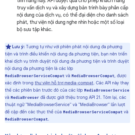
tính năng này. API duyệt qua cho phép khách hàng
truy vấn dịch vụ và xây dựng bản trình bày phân cấp
nội dung của dịch vụ, có thể đại diện cho danh sách
phát, thư viện nội dung nghe nhìn hoặc một số loại
bộ sưu tập khác.
Lưu ý:
Tương tự như với phiên phát nội dung đa phương
tiện và trình điều khiển nội dung đa phương tiện, bạn nên triển
khai dịch vụ trình duyệt nội dung đa phương tiện và trình duyệt
nội dung đa phương tiện là các lớp
và
, được
MediaBrowserServiceCompat
MediaBrowserCompat
xác định trong
thư viện hỗ trợ media-compat
. Các API này thay
thế các phiên bản trước đó của các lớp
MediaBrowserService
và
đã được giới thiệu trong API 21. Tóm lại, các
MediaBrowser
thuật ngữ "MediaBrowserService" và "MediaBrowser" lần lượt
đề cập đến các thực thể của
và
MediaBrowserServiceCompat
.
MediaBrowserCompat