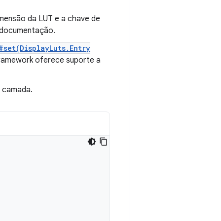
imensão da LUT e a chave de
documentação.
#set(DisplayLuts.Entry
framework oferece suporte a
à camada.