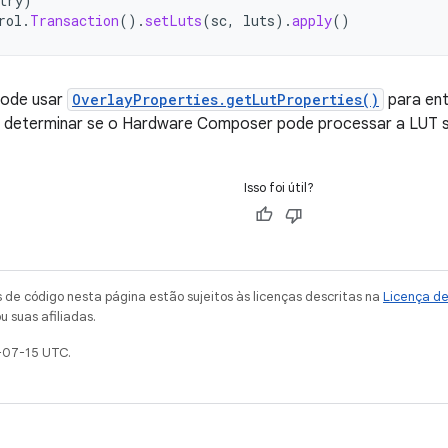
try
)
rol
.
Transaction
().
setLuts
(
sc
,
luts
).
apply
()
ode usar
OverlayProperties.getLutProperties()
para ent
 e determinar se o Hardware Composer pode processar a LUT s
Isso foi útil?
de código nesta página estão sujeitos às licenças descritas na
Licença d
u suas afiliadas.
-07-15 UTC.