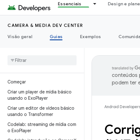
Essenciais
Design e plan
CAMERA & MEDIA DEV CENTER
Visão geral
Guias
Exemplos
Comunid
conteúdos p
Começar
podem ter e
Criar um player de mídia básico
usando o Exo
Player
Android Developer
Criar um editor de vídeos básico
usando o Transformer
Codelab: streaming de mídia com
Corrig
o Exo
Player