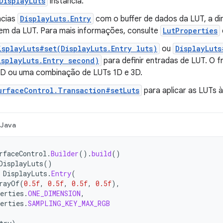
DisplayLuts
instância.
ncias
DisplayLuts.Entry
com o buffer de dados da LUT, a d
m da LUT. Para mais informações, consulte
LutProperties
isplayLuts#set(DisplayLuts.Entry luts)
ou
DisplayLuts
isplayLuts.Entry second)
para definir entradas de LUT. O 
3D ou uma combinação de LUTs 1D e 3D.
urfaceControl.Transaction#setLuts
para aplicar as LUTs 
Java
rfaceControl
.
Builder
().
build
()
DisplayLuts
()
DisplayLuts
.
Entry
(
rayOf
(
0.5f
,
0.5f
,
0.5f
,
0.5f
),
erties
.
ONE_DIMENSION
,
erties
.
SAMPLING_KEY_MAX_RGB