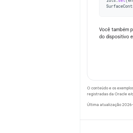
luts
.
set
(
en
SurfaceCont
Você também p
do dispositivo
O conteúdo e os exemplos 
registradas da Oracle e/o
Última atualização 2026