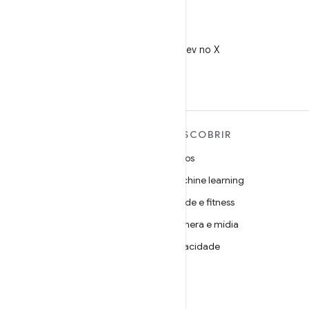
X
Siga @AndroidDev no X
MAIS SOBRE O ANDROID
DESCOBRIR
Android
Jogos
Android para empresas
Machine learning
Segurança
Saúde e fitness
Source
Câmera e mídia
Notícias
Privacidade
Blog
5G
Podcasts