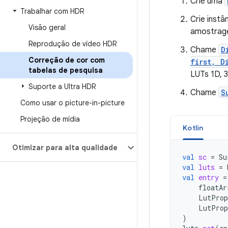
Crie uma
Trabalhar com HDR
Crie instâ
Visão geral
amostrage
Reprodução de vídeo HDR
Chame
D
Correção de cor com
first, D
tabelas de pesquisa
LUTs 1D, 
Suporte a Ultra HDR
Chame
S
Como usar o picture-in-picture
Projeção de mídia
Kotlin
Otimizar para alta qualidade
val
sc
=
Su
val
luts
=
val
entry
=
floatAr
LutProp
LutProp
)