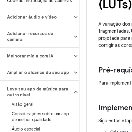
(LUTs)
Codelab: introdução ao Camera
X
Adicionar áudio e vídeo
A variação dos 
fragmentadas. U
Adicionar recursos da
projetada para 
câmera
corrigir as cor
Melhorar mídia com IA
Pré-requi
Ampliar o alcance do seu app
Para implementa
Leve seu app de música para
outro nível
Visão geral
Implemen
Considerações sobre um app
de melhor qualidade
Siga estas eta
Áudio espacial