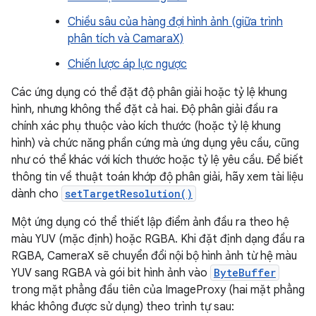
Chiều sâu của hàng đợi hình ảnh (giữa trình
phân tích và CamaraX)
Chiến lược áp lực ngược
Các ứng dụng có thể đặt độ phân giải hoặc tỷ lệ khung
hình, nhưng không thể đặt cả hai. Độ phân giải đầu ra
chính xác phụ thuộc vào kích thước (hoặc tỷ lệ khung
hình) và chức năng phần cứng mà ứng dụng yêu cầu, cũng
như có thể khác với kích thước hoặc tỷ lệ yêu cầu. Để biết
thông tin về thuật toán khớp độ phân giải, hãy xem tài liệu
dành cho
setTargetResolution()
Một ứng dụng có thể thiết lập điểm ảnh đầu ra theo hệ
màu YUV (mặc định) hoặc RGBA. Khi đặt định dạng đầu ra
RGBA, CameraX sẽ chuyển đổi nội bộ hình ảnh từ hệ màu
YUV sang RGBA và gói bit hình ảnh vào
ByteBuffer
trong mặt phẳng đầu tiên của ImageProxy (hai mặt phẳng
khác không được sử dụng) theo trình tự sau: