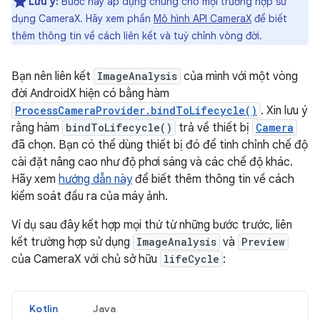
Lưu ý:
Bước này áp dụng chung cho mọi trường hợp sử
dụng CameraX. Hãy xem phần
Mô hình API CameraX
để biết
thêm thông tin về cách liên kết và tuỳ chỉnh vòng đời.
Bạn nên liên kết
ImageAnalysis
của mình với một vòng
đời AndroidX hiện có bằng hàm
ProcessCameraProvider.bindToLifecycle()
. Xin lưu ý
rằng hàm
bindToLifecycle()
trả về thiết bị
Camera
đã chọn. Bạn có thể dùng thiết bị đó để tinh chỉnh chế độ
cài đặt nâng cao như độ phơi sáng và các chế độ khác.
Hãy xem
hướng dẫn này
để biết thêm thông tin về cách
kiểm soát đầu ra của máy ảnh.
Ví dụ sau đây kết hợp mọi thứ từ những bước trước, liên
kết trường hợp sử dụng
ImageAnalysis
và
Preview
của CameraX với chủ sở hữu
lifeCycle
:
Kotlin
Java