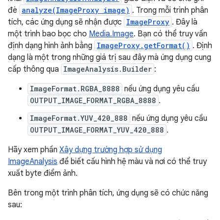
đè
analyze(ImageProxy image)
. Trong mỗi trình phân
tích, các ứng dụng sẽ nhận được
ImageProxy
. Đây là
một trình bao bọc cho
Media.Image
. Bạn có thể truy vấn
định dạng hình ảnh bằng
ImageProxy.getFormat()
. Định
dạng là một trong những giá trị sau đây mà ứng dụng cung
cấp thông qua
ImageAnalysis.Builder
:
ImageFormat.RGBA_8888
nếu ứng dụng yêu cầu
OUTPUT_IMAGE_FORMAT_RGBA_8888
.
ImageFormat.YUV_420_888
nếu ứng dụng yêu cầu
OUTPUT_IMAGE_FORMAT_YUV_420_888
.
Hãy xem phần
Xây dựng trường hợp sử dụng
ImageAnalysis
để biết cấu hình hệ màu và nơi có thể truy
xuất byte điểm ảnh.
Bên trong một trình phân tích, ứng dụng sẽ có chức năng
sau: