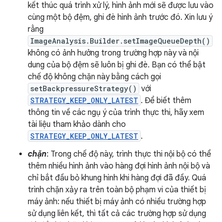
kết thúc quá trình xử lý, hình ảnh mới sẽ được lưu vào
cùng một bộ đệm, ghi đè hình ảnh trước đó. Xin lưu ý
rằng
ImageAnalysis.Builder.setImageQueueDepth()
không có ảnh hưởng trong trường hợp này và nội
dung của bộ đệm sẽ luôn bị ghi đè. Bạn có thể bật
chế độ không chặn này bằng cách gọi
setBackpressureStrategy()
với
STRATEGY_KEEP_ONLY_LATEST
. Để biết thêm
thông tin về các ngụ ý của trình thực thi, hãy xem
tài liệu tham khảo dành cho
STRATEGY_KEEP_ONLY_LATEST
.
chặn
: Trong chế độ này, trình thực thi nội bộ có thể
thêm nhiều hình ảnh vào hàng đợi hình ảnh nội bộ và
chỉ bắt đầu bỏ khung hình khi hàng đợi đã đầy. Quá
trình chặn xảy ra trên toàn bộ phạm vi của thiết bị
máy ảnh: nếu thiết bị máy ảnh có nhiều trường hợp
sử dụng liên kết, thì tất cả các trường hợp sử dụng