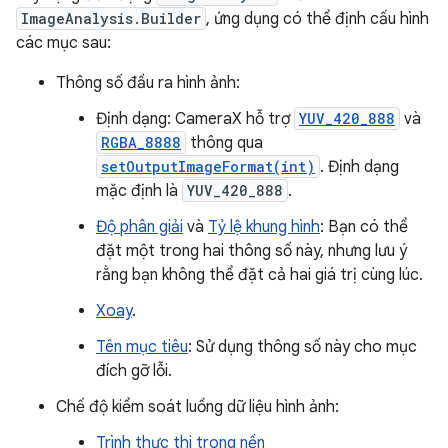
ImageAnalysis.Builder
, ứng dụng có thể định cấu hình
các mục sau:
Thông số đầu ra hình ảnh:
Định dạng: CameraX hỗ trợ
YUV_420_888
và
RGBA_8888
thông qua
setOutputImageFormat(int)
. Định dạng
mặc định là
YUV_420_888
.
Độ phân giải
và
Tỷ lệ khung hình
: Bạn có thể
đặt một trong hai thông số này, nhưng lưu ý
rằng bạn không thể đặt cả hai giá trị cùng lúc.
Xoay
.
Tên mục tiêu
: Sử dụng thông số này cho mục
đích gỡ lỗi.
Chế độ kiểm soát luồng dữ liệu hình ảnh:
Trình thực thi trong nền