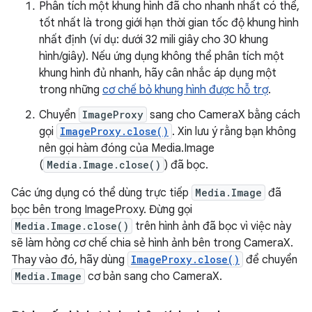
Phân tích một khung hình đã cho nhanh nhất có thể,
tốt nhất là trong giới hạn thời gian tốc độ khung hình
nhất định (ví dụ: dưới 32 mili giây cho 30 khung
hình/giây). Nếu ứng dụng không thể phân tích một
khung hình đủ nhanh, hãy cân nhắc áp dụng một
trong những
cơ chế bỏ khung hình được hỗ trợ
.
Chuyển
ImageProxy
sang cho CameraX bằng cách
gọi
ImageProxy.close()
. Xin lưu ý rằng bạn không
nên gọi hàm đóng của Media.Image
(
Media.Image.close()
) đã bọc.
Các ứng dụng có thể dùng trực tiếp
Media.Image
đã
bọc bên trong ImageProxy. Đừng gọi
Media.Image.close()
trên hình ảnh đã bọc vì việc này
sẽ làm hỏng cơ chế chia sẻ hình ảnh bên trong CameraX.
Thay vào đó, hãy dùng
ImageProxy.close()
để chuyển
Media.Image
cơ bản sang cho CameraX.