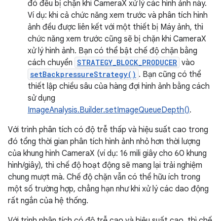
đó đều bị chặn khi CameraX xử lý các hình ảnh này.
Ví dụ: khi cả chức năng xem trước và phân tích hình
ảnh đều được liên kết với một thiết bị Máy ảnh, thì
chức năng xem trước cũng sẽ bị chặn khi CameraX
xử lý hình ảnh. Bạn có thể bật chế độ chặn bằng
cách chuyển
STRATEGY_BLOCK_PRODUCER
vào
setBackpressureStrategy()
. Bạn cũng có thể
thiết lập chiều sâu của hàng đợi hình ảnh bằng cách
sử dụng
ImageAnalysis.Builder.setImageQueueDepth()
.
Với trình phân tích có độ trễ thấp và hiệu suất cao trong
đó tổng thời gian phân tích hình ảnh nhỏ hơn thời lượng
của khung hình CameraX (ví dụ: 16 mili giây cho 60 khung
hình/giây), thì chế độ hoạt động sẽ mang lại trải nghiệm
chung mượt mà. Chế độ chặn vẫn có thể hữu ích trong
một số trường hợp, chẳng hạn như khi xử lý các dao động
rất ngắn của hệ thống.
Với trình phân tích có độ trễ cao và hiệu suất cao, thì chế