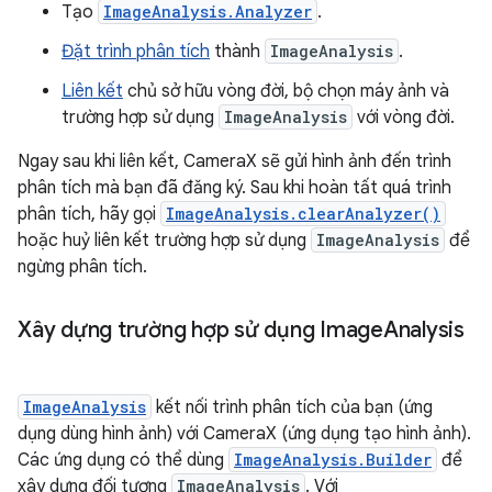
Tạo
ImageAnalysis.Analyzer
.
Đặt trình phân tích
thành
ImageAnalysis
.
Liên kết
chủ sở hữu vòng đời, bộ chọn máy ảnh và
trường hợp sử dụng
ImageAnalysis
với vòng đời.
Ngay sau khi liên kết, CameraX sẽ gửi hình ảnh đến trình
phân tích mà bạn đã đăng ký. Sau khi hoàn tất quá trình
phân tích, hãy gọi
ImageAnalysis.clearAnalyzer()
hoặc huỷ liên kết trường hợp sử dụng
ImageAnalysis
để
ngừng phân tích.
Xây dựng trường hợp sử dụng Image
Analysis
ImageAnalysis
kết nối trình phân tích của bạn (ứng
dụng dùng hình ảnh) với CameraX (ứng dụng tạo hình ảnh).
Các ứng dụng có thể dùng
ImageAnalysis.Builder
để
xây dựng đối tượng
ImageAnalysis
. Với