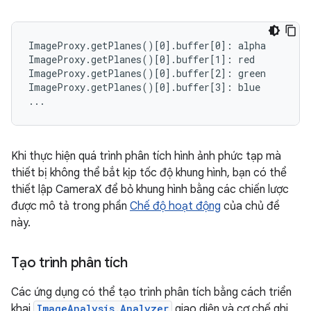
ImageProxy.getPlanes()[0].buffer[0]: alpha

ImageProxy.getPlanes()[0].buffer[1]: red

ImageProxy.getPlanes()[0].buffer[2]: green

ImageProxy.getPlanes()[0].buffer[3]: blue

Khi thực hiện quá trình phân tích hình ảnh phức tạp mà
thiết bị không thể bắt kịp tốc độ khung hình, bạn có thể
thiết lập CameraX để bỏ khung hình bằng các chiến lược
được mô tả trong phần
Chế độ hoạt động
của chủ đề
này.
Tạo trình phân tích
Các ứng dụng có thể tạo trình phân tích bằng cách triển
khai
ImageAnalysis.Analyzer
giao diện và cơ chế ghi