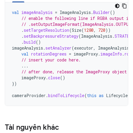
val
imageAnalysis
=
ImageAnalysis
.
Builder
()
// enable the following line if RGBA output is
// .setOutputImageFormat(ImageAnalysis.OUTPUT
.
setTargetResolution
(
Size
(
1280
,
720
))
.
setBackpressureStrategy
(
ImageAnalysis
.
STRATEG
.
build
()
imageAnalysis
.
setAnalyzer
(
executor
,
ImageAnalysis
.
val
rotationDegrees
=
imageProxy
.
imageInfo
.
rot
// insert your code here.
...
// after done, release the ImageProxy object
imageProxy
.
close
()
})
cameraProvider
.
bindToLifecycle
(
this
as
LifecycleOw
Tài nguyên khác