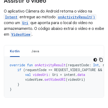
Assistir o vídeo
O aplicativo Câmera do Android retorna o vídeo na
Intent
entregue ao método
onActivityResult()
como um
Uri
que aponta para o local do vídeo no
armazenamento. O código abaixo extraí o vídeo e o exibe
em
VideoView
.
Kotlin
Java
override
fun
onActivityResult
(
requestCode
:
Int
,
re
if
(
requestCode
==
REQUEST_VIDEO_CAPTURE
 && 
re
val
videoUri
:
Uri
=
intent
.
data
videoView
.
setVideoURI
(
videoUri
)
}
}