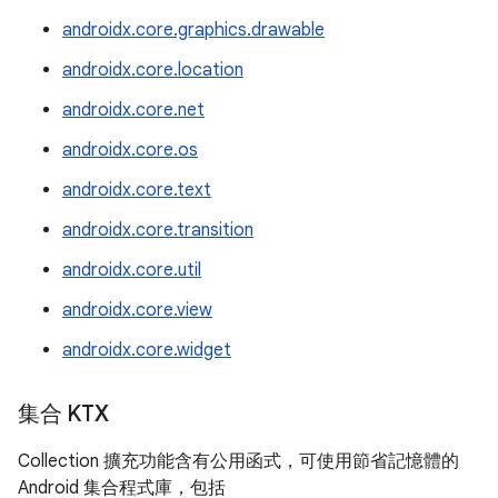
androidx.core.graphics.drawable
androidx.core.location
androidx.core.net
androidx.core.os
androidx.core.text
androidx.core.transition
androidx.core.util
androidx.core.view
androidx.core.widget
集合 KTX
Collection 擴充功能含有公用函式，可使用節省記憶體的
Android 集合程式庫，包括