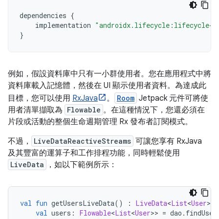
dependencies 
{
    implementation 
"androidx.lifecycle:lifecycle-r
}
例如，假設資料庫中只有一小群使用者。您在應用程式中將
資料庫載入記憶體，然後在 UI 顯示使用者資料。為達成此
目標，您可以使用
RxJava
。
Room
Jetpack 元件可將使
用者清單擷取為
Flowable
。在這種情況下，您還必須在
片段或活動的整個生命週期管理 Rx 發布者訂閱模式。
不過，
LiveDataReactiveStreams
可讓您享有 RxJava
及其豐富的運算子和工作排程功能，同時輕鬆使用
LiveData
，如以下範例所示：
val
fun
 getUsersLiveData
()
:
LiveData
<
List
<
User
>>
val
 users
:
Flowable
<
List
<
User
>>
=
 dao
.
findUser