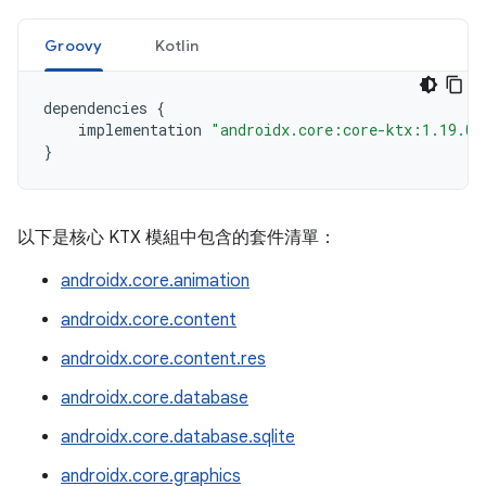
Groovy
Kotlin
dependencies
{
implementation
"androidx.core:core-ktx:1.19.0"
}
以下是核心 KTX 模組中包含的套件清單：
androidx.core.animation
androidx.core.content
androidx.core.content.res
androidx.core.database
androidx.core.database.sqlite
androidx.core.graphics