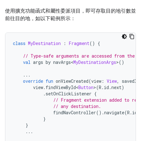
使用擴充功能函式和屬性委派項目，即可存取目的地引數並
前往目的地，如以下範例所示：
class
MyDestination
:
Fragment
()
{
// Type-safe arguments are accessed from the b
val
 args by navArgs
<
MyDestinationArgs
>()
...
override
fun
 onViewCreated
(
view
:
View
,
 savedIn
        view
.
findViewById
<
Button
>(
R
.
id
.
next
)
.
setOnClickListener 
{
// Fragment extension added to ret
// any destination.
                findNavController
().
navigate
(
R
.
id
.
}
}
...