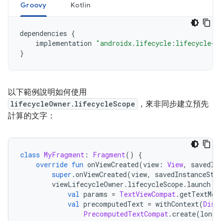
Groovy
Kotlin
dependencies 
{
    implementation 
"androidx.lifecycle:lifecycle-r
}
以下範例說明如何使用
lifecycleOwner.lifecycleScope
，來非同步建立預先
計算的文字：
class
MyFragment
:
Fragment
()
{
override
fun
 onViewCreated
(
view
:
View
,
 savedIn
super
.
onViewCreated
(
view
,
 savedInstanceSta
        viewLifecycleOwner
.
lifecycleScope
.
launch 
{
val
 params 
=
TextViewCompat
.
getTextMet
val
 precomputedText 
=
 withContext
(
Disp
PrecomputedTextCompat
.
create
(
longT