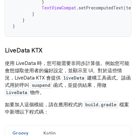
}
TextViewCompat
.
setPrecomputedText
(
text
}
}
}
Live
Data KTX
使用 LiveData 時，您可能需要非同步計算值。例如您可能
會想擷取使用者的偏好設定，並顯示至 UI。對於這些情
況，LiveData KTX 會提供
liveData
建構工具函式。該函
式用於呼叫
suspend
函式，並提供結果，用做
LiveData
物件。
如要加入這個模組，請在應用程式的
build.gradle
檔案
中新增以下程式碼：
Groovy
Kotlin