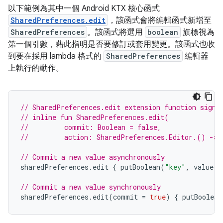
以下範例為其中一個 Android KTX 核心函式
SharedPreferences.edit
，該函式會將編輯函式新增至
SharedPreferences
。該函式將選用
boolean
旗標視為
第一個引數，藉此指明是否要修訂或套用變更。該函式也收
到要在採用 lambda 格式的
SharedPreferences
編輯器
上執行的動作。
// SharedPreferences.edit extension function signa
// inline fun SharedPreferences.edit(
//         commit: Boolean = false,
//         action: SharedPreferences.Editor.() -> 
// Commit a new value asynchronously
sharedPreferences
.
edit 
{
 putBoolean
(
"key"
,
 value
)
// Commit a new value synchronously
sharedPreferences
.
edit
(
commit 
=
true
)
{
 putBoolean