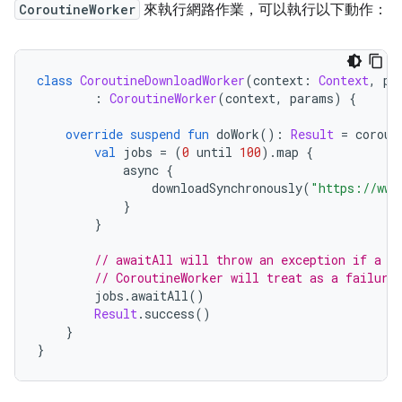
CoroutineWorker
來執行網路作業，可以執行以下動作：
class
CoroutineDownloadWorker
(
context
:
Context
,
 pa
:
CoroutineWorker
(
context
,
 params
)
{
override
suspend
fun
 doWork
():
Result
=
 corout
val
 jobs 
=
(
0
 until 
100
).
map 
{
            async 
{
                downloadSynchronously
(
"https://www
}
}
// awaitAll will throw an exception if a d
// CoroutineWorker will treat as a failure
        jobs
.
awaitAll
()
Result
.
success
()
}
}