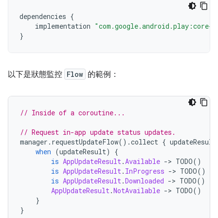
dependencies
{
implementation
"com.google.android.play:core-k
}
以下是狀態監控
Flow
的範例：
// Inside of a coroutine...
// Request in-app update status updates.
manager
.
requestUpdateFlow
().
collect 
{
 updateResult
when
(
updateResult
)
{
is
AppUpdateResult
.
Available
->
 TODO
()
is
AppUpdateResult
.
InProgress
->
 TODO
()
is
AppUpdateResult
.
Downloaded
->
 TODO
()
AppUpdateResult
.
NotAvailable
->
 TODO
()
}
}