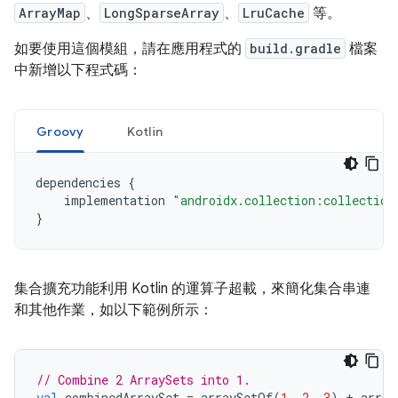
ArrayMap
、
LongSparseArray
、
LruCache
等。
如要使用這個模組，請在應用程式的
build.gradle
檔案
中新增以下程式碼：
Groovy
Kotlin
dependencies 
{
    implementation 
"androidx.collection:collection
}
集合擴充功能利用 Kotlin 的運算子超載，來簡化集合串連
和其他作業，如以下範例所示：
// Combine 2 ArraySets into 1.
val
 combinedArraySet 
=
 arraySetOf
(
1
,
2
,
3
)
+
 array