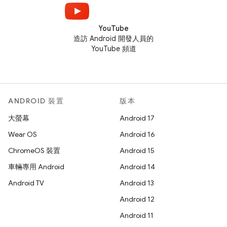
YouTube
造訪 Android 開發人員的
YouTube 頻道
ANDROID 裝置
版本
大螢幕
Android 17
Wear OS
Android 16
ChromeOS 裝置
Android 15
車輛專用 Android
Android 14
Android TV
Android 13
Android 12
Android 11