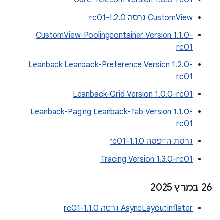
Core-Telecom Version 1.0.0-rc01
CustomView גרסה 1.2.0-rc01
CustomView-Poolingcontainer Version 1.1.0-
rc01
Leanback Leanback-Preference Version 1.2.0-
rc01
Leanback-Grid Version 1.0.0-rc01
Leanback-Paging Leanback-Tab Version 1.1.0-
rc01
גרסת הדפסה 1.1.0-rc01
Tracing Version 1.3.0-rc01
‫26 במרץ 2025
AsyncLayoutInflater גרסה 1.1.0-rc01