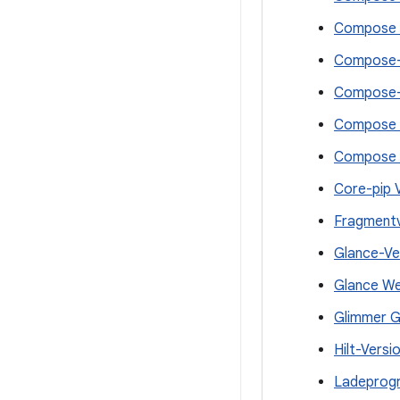
Compose R
Compose-L
Compose-L
Compose U
Compose U
Core-pip 
Fragmentv
Glance-Ve
Glance We
Glimmer G
Hilt-Versi
Ladeprogr