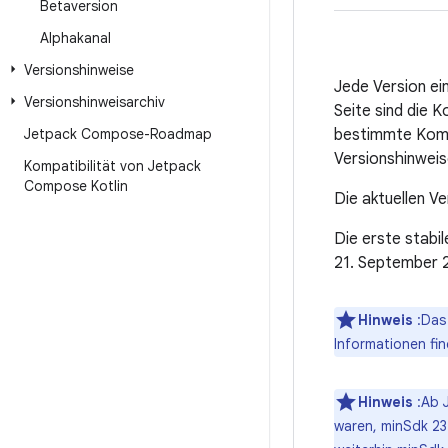
Betaversion
Alphakanal
Versionshinweise
Jede Version ei
Versionshinweisarchiv
Seite sind die 
Jetpack Compose-Roadmap
bestimmte Kompo
Versionshinweis
Kompatibilität von Jetpack
Compose Kotlin
Die aktuellen V
Die erste stabi
21. September 2
Hinweis
:Das 
Informationen fi
Hinweis
:Ab J
waren, minSdk 23 