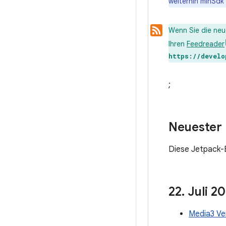
weiterhin minSdk 
Wenn Sie die neu
Ihren
Feedreader
https://develo
;
Neuester 
Diese Jetpack-B
22
.
Juli 2
Media3 Ver