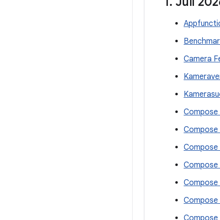
1
.
Juli 202
Appfuncti
Benchmark
Camera Fe
Kameraver
Kamerasuc
Compose A
Compose A
Compose F
Compose F
Compose M
Compose M
Compose M