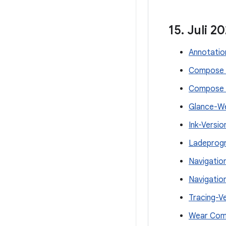
15
.
Juli 2
Annotation
Compose M
Compose R
Glance-We
Ink-Versio
Ladeprogr
Navigatio
Navigatio
Tracing-V
Wear Comp