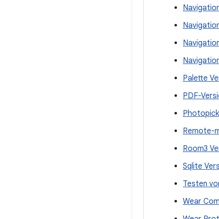
Navigatio
Navigation
Navigatio
Navigatio
Palette Ve
PDF-Versi
Photopick
Remote-ma
Room3 Ver
Sqlite Ver
Testen vo
Wear Comp