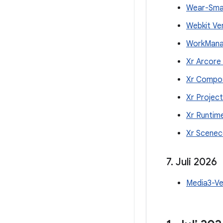
Wear-Smar
Webkit Ve
WorkManag
Xr Arcore
Xr Compos
Xr Projec
Xr Runtim
Xr Scenec
7
.
Juli 2026
Media3-Ve