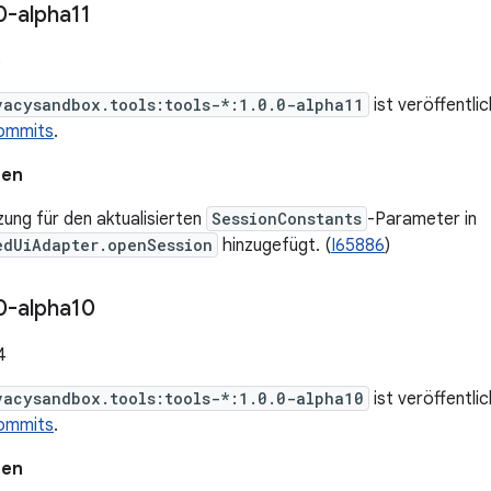
0-alpha11
5
vacysandbox.tools:tools-*:1.0.0-alpha11
ist veröffentli
ommits
.
nen
ung für den aktualisierten
SessionConstants
-Parameter in
edUiAdapter.openSession
hinzugefügt. (
I65886
)
0-alpha10
4
vacysandbox.tools:tools-*:1.0.0-alpha10
ist veröffentli
ommits
.
nen