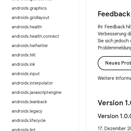
androidx
.
graphics
Feedback
androidx
.
gridlayout
Ihr Feedback hi
androidx
.
health
Verbesserung die
androidx
.
health
.
connect
Sie sich jedoch
androidx
.
heifwriter
Problemmeldung 
androidx
.
hilt
Neues Pro
androidx
.
ink
androidx
.
input
Weitere Informa
androidx
.
interpolator
androidx
.
javascriptengine
Version 1
.
androidx
.
leanback
androidx
.
legacy
Version 1
.
0
.
androidx
.
lifecycle
17. Dezember 
androidx
.
lint