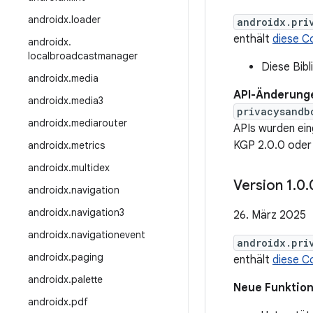
androidx
.
loader
androidx.pri
enthält
diese C
androidx
.
localbroadcastmanager
Diese Bibl
androidx
.
media
API-Änderung
androidx
.
media3
privacysandb
androidx
.
mediarouter
APIs wurden eing
KGP 2.0.0 oder 
androidx
.
metrics
androidx
.
multidex
Version 1
.
0
.
androidx
.
navigation
androidx
.
navigation3
26. März 2025
androidx
.
navigationevent
androidx.pri
androidx
.
paging
enthält
diese C
androidx
.
palette
Neue Funktio
androidx
.
pdf