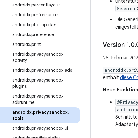
Unterstüt
androidx
.
percentlayout
SessionC
androidx
.
performance
Die Gener
androidx
.
photopicker
eingestellt
androidx
.
preference
Version 1
.
0
.
androidx
.
print
androidx
.
privacysandbox
.
26. Februar 20
activity
androidx.pri
androidx
.
privacysandbox
.
ads
enthält
diese C
androidx
.
privacysandbox
.
plugins
Neue Funktio
androidx
.
privacysandbox
.
@Privac
sdkruntime
android
androidx
.
privacysandbox
.
Schnittste
tools
Adapterty
androidx
.
privacysandbox
.
ui