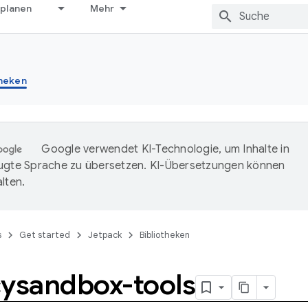
 planen
Mehr
theken
Google verwendet KI-Technologie, um Inhalte in
ugte Sprache zu übersetzen. KI-Übersetzungen können
lten.
s
Get started
Jetpack
Bibliotheken
cysandbox-tools