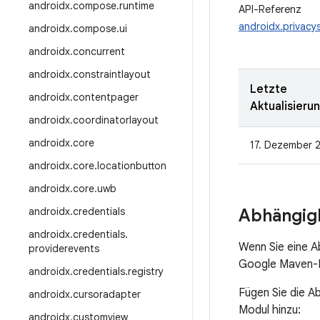
androidx
.
compose
.
runtime
API-Referenz
androidx.privacy
androidx
.
compose
.
ui
androidx
.
concurrent
androidx
.
constraintlayout
Letzte
androidx
.
contentpager
Aktualisieru
androidx
.
coordinatorlayout
androidx
.
core
17. Dezember 
androidx
.
core
.
locationbutton
androidx
.
core
.
uwb
androidx
.
credentials
Abhängigk
androidx
.
credentials
.
Wenn Sie eine A
providerevents
Google Maven-Re
androidx
.
credentials
.
registry
Fügen Sie die A
androidx
.
cursoradapter
Modul hinzu:
androidx
.
customview