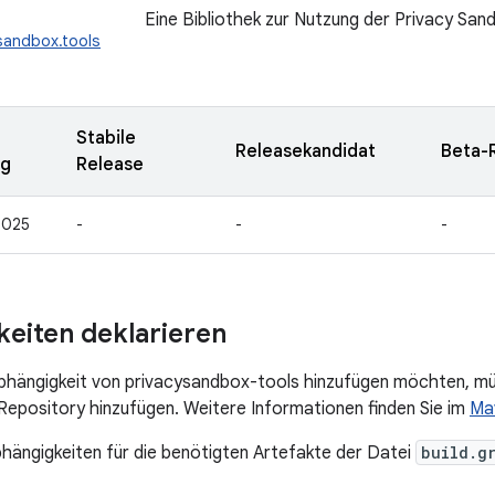
Eine Bibliothek zur Nutzung der Privacy San
sandbox.tools
Stabile
Releasekandidat
Beta-
ng
Release
2025
-
-
-
eiten deklarieren
bhängigkeit von privacysandbox-tools hinzufügen möchten, mü
pository hinzufügen. Weitere Informationen finden Sie im
Ma
bhängigkeiten für die benötigten Artefakte der Datei
build.g