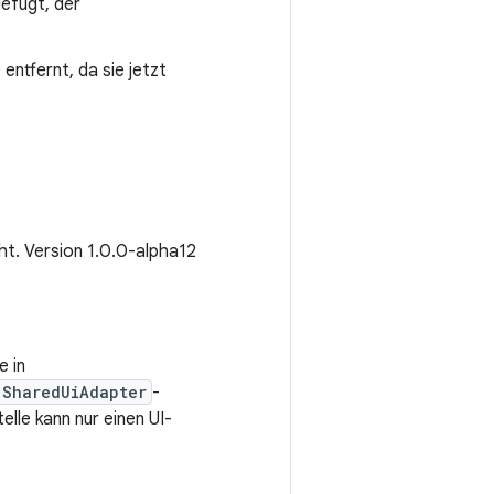
efügt, der
entfernt, da sie jetzt
cht. Version 1.0.0-alpha12
e in
SharedUiAdapter
-
telle kann nur einen UI-