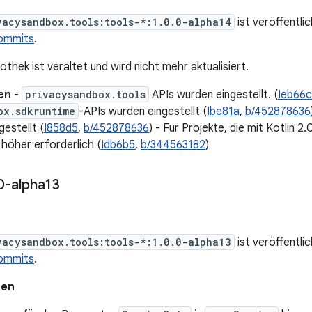
vacysandbox.tools:tools-*:1.0.0-alpha14
ist veröffentli
ommits
.
iothek ist veraltet und wird nicht mehr aktualisiert.
en
-
privacysandbox.tools
APIs wurden eingestellt. (
Ieb66c
ox.sdkruntime
-APIs wurden eingestellt (
Ibe81a
,
b/452878636
estellt (
I858d5
,
b/452878636
) - Für Projekte, die mit Kotlin 2
höher erforderlich (
Idb6b5
,
b/344563182
)
0-alpha13
vacysandbox.tools:tools-*:1.0.0-alpha13
ist veröffentli
ommits
.
nen