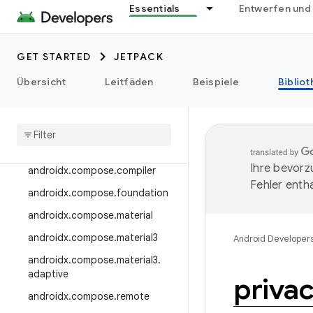
Essentials
Entwerfen und
androidx.camera.viewfinder
androidx.car
GET STARTED
JETPACK
androidx.car.app
androidx.cardview
Übersicht
Leitfäden
Beispiele
Biblio
androidx
.
collection
androidx
.
compose
androidx
.
compose
.
animation
Ihre bevorz
androidx
.
compose
.
compiler
Fehler entha
androidx
.
compose
.
foundation
androidx
.
compose
.
material
androidx
.
compose
.
material3
Android Developer
androidx
.
compose
.
material3
.
adaptive
priva
androidx
.
compose
.
remote