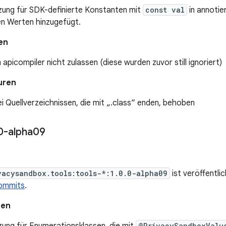
zung für SDK-definierte Konstanten mit
const val
in annotie
en Werten hinzugefügt.
en
 apicompiler nicht zulassen (diese wurden zuvor still ignoriert)
uren
i Quellverzeichnissen, die mit „.class“ enden, behoben
0-alpha09
vacysandbox.tools:tools-*:1.0.0-alpha09
ist veröffentli
ommits
.
nen
@PrivacySandboxValu