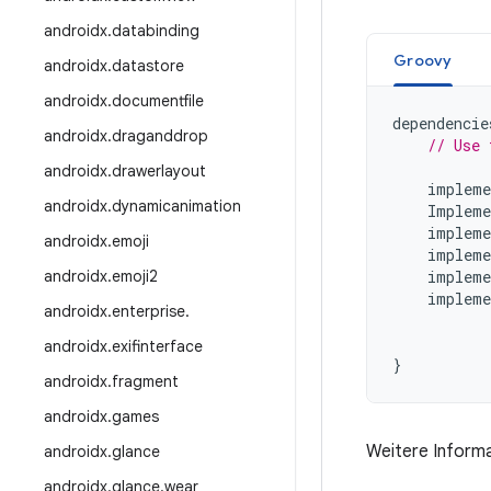
androidx
.
databinding
Groovy
androidx
.
datastore
androidx
.
documentfile
dependencie
androidx
.
draganddrop
// Use 
androidx
.
drawerlayout
impleme
androidx
.
dynamicanimation
Impleme
impleme
androidx
.
emoji
impleme
androidx
.
emoji2
impleme
impleme
androidx
.
enterprise
.
androidx
.
exifinterface
}
androidx
.
fragment
androidx
.
games
Weitere Informa
androidx
.
glance
androidx
.
glance
.
wear