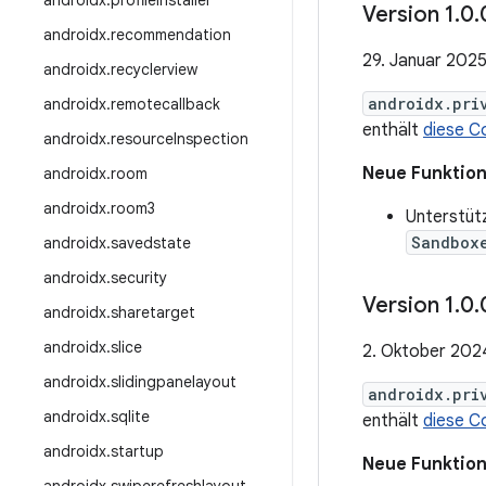
androidx
.
profileinstaller
Version 1
.
0
.
androidx
.
recommendation
29. Januar 202
androidx
.
recyclerview
androidx.pri
androidx
.
remotecallback
enthält
diese C
androidx
.
resource
Inspection
Neue Funktio
androidx
.
room
androidx
.
room3
Unterstütz
Sandbox
androidx
.
savedstate
androidx
.
security
Version 1
.
0
.
androidx
.
sharetarget
androidx
.
slice
2. Oktober 202
androidx
.
slidingpanelayout
androidx.pri
androidx
.
sqlite
enthält
diese C
androidx
.
startup
Neue Funktio