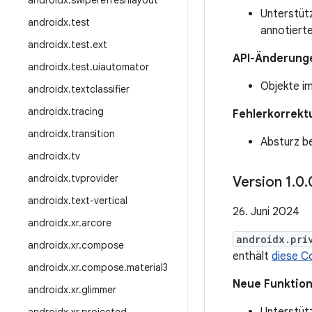
androidx
.
swiperefreshlayout
Unterstüt
androidx
.
test
annotiert
androidx
.
test
.
ext
API-Änderung
androidx
.
test
.
uiautomator
Objekte im
androidx
.
textclassifier
androidx
.
tracing
Fehlerkorrekt
androidx
.
transition
Absturz be
androidx
.
tv
androidx
.
tvprovider
Version 1
.
0
.
androidx
.
text-vertical
26. Juni 2024
androidx
.
xr
.
arcore
androidx.pri
androidx
.
xr
.
compose
enthält
diese C
androidx
.
xr
.
compose
.
material3
Neue Funktio
androidx
.
xr
.
glimmer