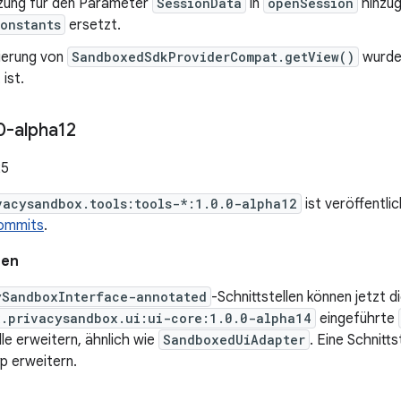
zung für den Parameter
SessionData
in
openSession
hinzug
onstants
ersetzt.
ierung von
SandboxedSdkProviderCompat.getView()
wurde 
 ist.
0-alpha12
25
vacysandbox.tools:tools-*:1.0.0-alpha12
ist veröffentli
ommits
.
nen
ySandboxInterface-annotated
-Schnittstellen können jetzt di
x.privacysandbox.ui:ui-core:1.0.0-alpha14
eingeführte
lle erweitern, ähnlich wie
SandboxedUiAdapter
. Eine Schnitts
p erweitern.