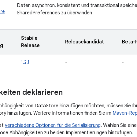
Daten asynchron, konsistent und transaktional speiche
ore
SharedPreferences zu überwinden
Stabile
Releasekandidat
Beta-
ng
Release
1.2.1
-
-
eiten deklarieren
Abhängigkeit von DataStore hinzufügen möchten, müssen Sie I
y hinzufügen. Weitere Informationen finden Sie im
Maven-Rep
et
verschiedene Optionen für die Serialisierung
. Wählen Sie ein
ose Abhängigkeiten zu beiden Implementierungen hinzufügen.