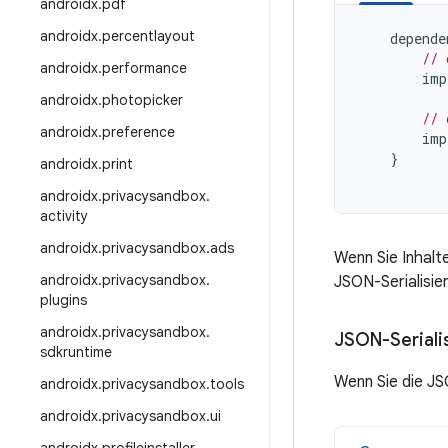
androidx
.
pdf
androidx
.
percentlayout
depende
// 
androidx
.
performance
imp
androidx
.
photopicker
// 
androidx
.
preference
imp
}
androidx
.
print
androidx
.
privacysandbox
.
activity
androidx
.
privacysandbox
.
ads
Wenn Sie Inhalt
androidx
.
privacysandbox
.
JSON-Serialisier
plugins
androidx
.
privacysandbox
.
JSON-Seriali
sdkruntime
Wenn Sie die JS
androidx
.
privacysandbox
.
tools
androidx
.
privacysandbox
.
ui