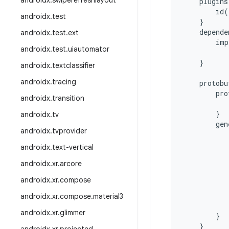
androidx
.
swiperefreshlayout
plugins
id
(
androidx
.
test
}
depende
androidx
.
test
.
ext
imp
androidx
.
test
.
uiautomator
}
androidx
.
textclassifier
androidx
.
tracing
protobu
pro
androidx
.
transition
}
androidx
.
tv
gen
androidx
.
tvprovider
androidx
.
text-vertical
androidx
.
xr
.
arcore
androidx
.
xr
.
compose
androidx
.
xr
.
compose
.
material3
androidx
.
xr
.
glimmer
}
}