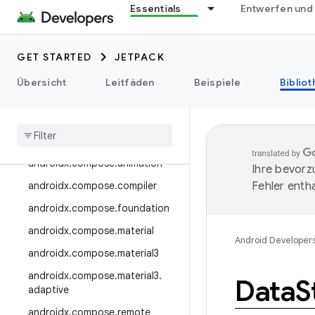
androidx.camera.media3
Essentials
Entwerfen und
androidx.camera.viewfinder
androidx.car
GET STARTED
JETPACK
androidx.car.app
Übersicht
Leitfäden
Beispiele
Biblio
androidx.cardview
androidx
.
collection
androidx
.
compose
androidx
.
compose
.
animation
Ihre bevorz
androidx
.
compose
.
compiler
Fehler entha
androidx
.
compose
.
foundation
androidx
.
compose
.
material
Android Developer
androidx
.
compose
.
material3
androidx
.
compose
.
material3
.
Data
S
adaptive
androidx
.
compose
.
remote