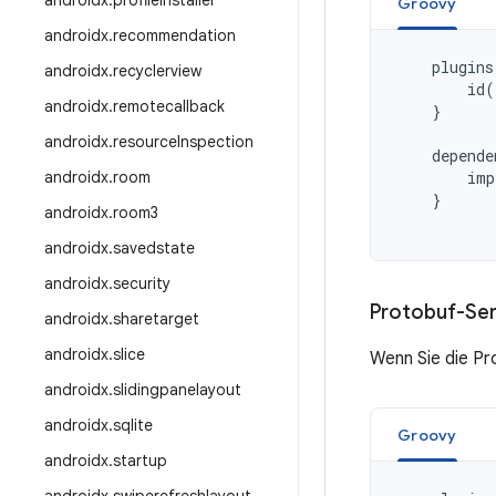
androidx
.
profileinstaller
Groovy
androidx
.
recommendation
plugins
androidx
.
recyclerview
id
(
androidx
.
remotecallback
}
androidx
.
resource
Inspection
depende
androidx
.
room
imp
}
androidx
.
room3
androidx
.
savedstate
androidx
.
security
Protobuf-Ser
androidx
.
sharetarget
androidx
.
slice
Wenn Sie die Pr
androidx
.
slidingpanelayout
androidx
.
sqlite
Groovy
androidx
.
startup