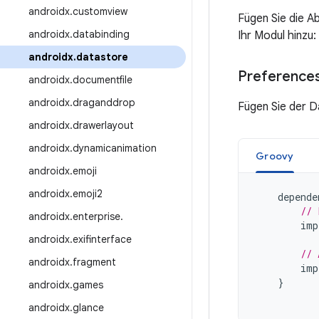
androidx
.
customview
Fügen Sie die A
androidx
.
databinding
Ihr Modul hinzu:
androidx
.
datastore
Preference
androidx
.
documentfile
androidx
.
draganddrop
Fügen Sie der Da
androidx
.
drawerlayout
androidx
.
dynamicanimation
Groovy
androidx
.
emoji
androidx
.
emoji2
depende
// 
androidx
.
enterprise
.
imp
androidx
.
exifinterface
// 
androidx
.
fragment
imp
}
androidx
.
games
androidx
.
glance