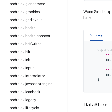
androidx
.
glance
.
wear
Wenn Sie die op
androidx
.
graphics
hinzu:
androidx
.
gridlayout
androidx
.
health
Groovy
androidx
.
health
.
connect
androidx
.
heifwriter
depende
androidx
.
hilt
// 
imp
androidx
.
ink
androidx
.
input
// 
imp
androidx
.
interpolator
}
androidx
.
javascriptengine
androidx
.
leanback
androidx
.
legacy
Data
Store
androidx
.
lifecycle