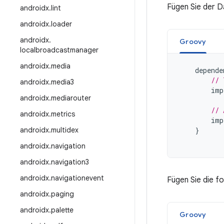
Fügen Sie der Da
androidx
.
lint
androidx
.
loader
androidx
.
Groovy
localbroadcastmanager
androidx
.
media
depende
// 
androidx
.
media3
imp
androidx
.
mediarouter
// 
androidx
.
metrics
imp
androidx
.
multidex
}
androidx
.
navigation
androidx
.
navigation3
androidx
.
navigationevent
Fügen Sie die f
androidx
.
paging
androidx
.
palette
Groovy