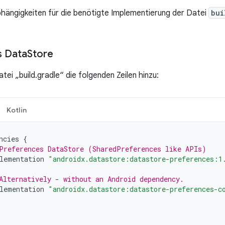
bhängigkeiten für die benötigte Implementierung der Datei
bui
s Data
Store
tei „build.gradle“ die folgenden Zeilen hinzu:
Kotlin
ncies
{
Preferences DataStore (SharedPreferences like APIs)
lementation
"androidx.datastore:datastore-preferences:1
Alternatively - without an Android dependency.
lementation
"androidx.datastore:datastore-preferences-c