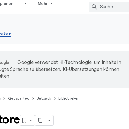
 planen
Mehr
theken
Google verwendet KI-Technologie, um Inhalte in
ugte Sprache zu übersetzen. KI-Übersetzungen können
lten.
s
Get started
Jetpack
Bibliotheken
tore