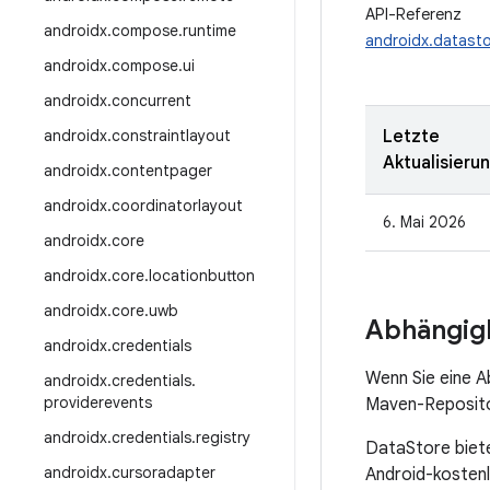
API-Referenz
androidx
.
compose
.
runtime
androidx.datast
androidx
.
compose
.
ui
androidx
.
concurrent
androidx
.
constraintlayout
Letzte
Aktualisieru
androidx
.
contentpager
androidx
.
coordinatorlayout
6. Mai 2026
androidx
.
core
androidx
.
core
.
locationbutton
androidx
.
core
.
uwb
Abhängigk
androidx
.
credentials
Wenn Sie eine 
androidx
.
credentials
.
providerevents
Maven-Repositor
androidx
.
credentials
.
registry
DataStore biet
androidx
.
cursoradapter
Android-kostenl