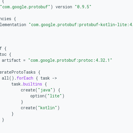
{
"com.google.protobuf"
)
version
"0.9.5"
ncies
{
lementation
"com.google.protobuf:protobuf-kotlin-lite:4
f
{
toc
{
artifact
=
"com.google.protobuf:protoc:4.32.1"
erateProtoTasks
{
all
().
forEach
{
task
->
task
.
builtins
{
create
(
"java"
)
{
option
(
"lite"
)
}
create
(
"kotlin"
)
}
}