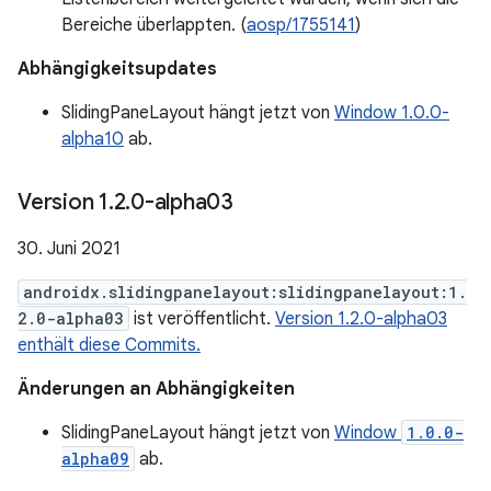
Bereiche überlappten. (
aosp/1755141
)
Abhängigkeitsupdates
SlidingPaneLayout hängt jetzt von
Window 1.0.0-
alpha10
ab.
Version 1
.
2
.
0-alpha03
30. Juni 2021
androidx.slidingpanelayout:slidingpanelayout:1.
2.0-alpha03
ist veröffentlicht.
Version 1.2.0-alpha03
enthält diese Commits.
Änderungen an Abhängigkeiten
SlidingPaneLayout hängt jetzt von
Window
1.0.0-
alpha09
ab.