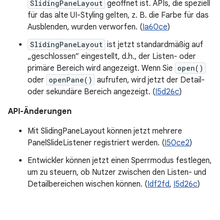
SlidingPaneLayout
geöffnet ist. APIs, die speziell
für das alte UI-Styling gelten, z. B. die Farbe für das
Ausblenden, wurden verworfen. (
Ia60ce
)
SlidingPaneLayout
ist jetzt standardmäßig auf
„geschlossen“ eingestellt, d.h., der Listen- oder
primäre Bereich wird angezeigt. Wenn Sie
open()
oder
openPane()
aufrufen, wird jetzt der Detail-
oder sekundäre Bereich angezeigt. (
I5d26c
)
API-Änderungen
Mit SlidingPaneLayout können jetzt mehrere
PanelSlideListener registriert werden. (
I50ce2
)
Entwickler können jetzt einen Sperrmodus festlegen,
um zu steuern, ob Nutzer zwischen den Listen- und
Detailbereichen wischen können. (
Idf2fd
,
I5d26c
)