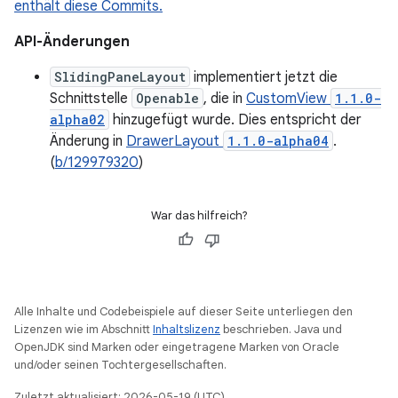
enthält diese Commits.
API-Änderungen
SlidingPaneLayout
implementiert jetzt die
Schnittstelle
Openable
, die in
CustomView
1.1.0-
alpha02
hinzugefügt wurde. Dies entspricht der
Änderung in
DrawerLayout
1.1.0-alpha04
.
(
b/129979320
)
War das hilfreich?
Alle Inhalte und Codebeispiele auf dieser Seite unterliegen den
Lizenzen wie im Abschnitt
Inhaltslizenz
beschrieben. Java und
OpenJDK sind Marken oder eingetragene Marken von Oracle
und/oder seinen Tochtergesellschaften.
Zuletzt aktualisiert: 2026-05-19 (UTC).