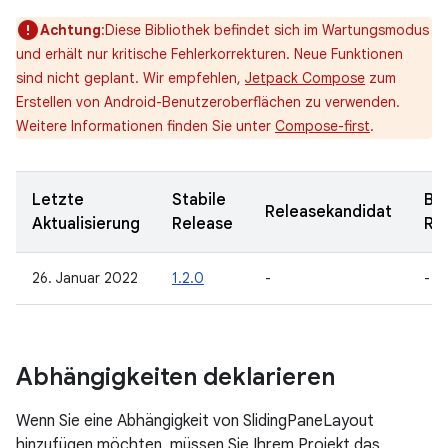
Achtung
:Diese Bibliothek befindet sich im Wartungsmodus
und erhält nur kritische Fehlerkorrekturen. Neue Funktionen
sind nicht geplant. Wir empfehlen,
Jetpack Compose
zum
Erstellen von Android-Benutzeroberflächen zu verwenden.
Weitere Informationen finden Sie unter
Compose-first
.
Letzte
Stabile
Be
Releasekandidat
Aktualisierung
Release
Re
26. Januar 2022
1.2.0
-
-
Abhängigkeiten deklarieren
Wenn Sie eine Abhängigkeit von SlidingPaneLayout
hinzufügen möchten, müssen Sie Ihrem Projekt das