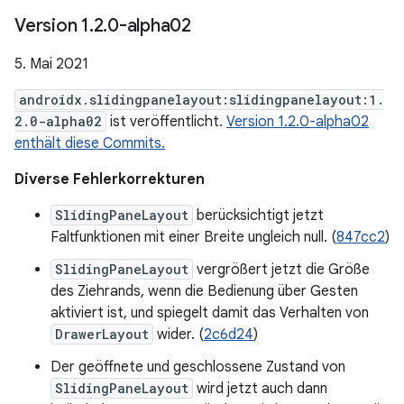
Version 1
.
2
.
0-alpha02
5. Mai 2021
androidx.slidingpanelayout:slidingpanelayout:1.
2.0-alpha02
ist veröffentlicht.
Version 1.2.0-alpha02
enthält diese Commits.
Diverse Fehlerkorrekturen
SlidingPaneLayout
berücksichtigt jetzt
Faltfunktionen mit einer Breite ungleich null. (
847cc2
)
SlidingPaneLayout
vergrößert jetzt die Größe
des Ziehrands, wenn die Bedienung über Gesten
aktiviert ist, und spiegelt damit das Verhalten von
DrawerLayout
wider. (
2c6d24
)
Der geöffnete und geschlossene Zustand von
SlidingPaneLayout
wird jetzt auch dann