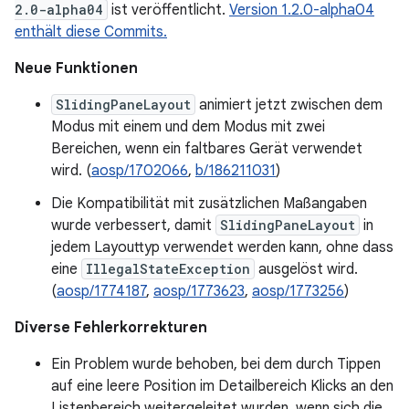
2.0-alpha04
ist veröffentlicht.
Version 1.2.0-alpha04
enthält diese Commits.
Neue Funktionen
SlidingPaneLayout
animiert jetzt zwischen dem
Modus mit einem und dem Modus mit zwei
Bereichen, wenn ein faltbares Gerät verwendet
wird. (
aosp/1702066
,
b/186211031
)
Die Kompatibilität mit zusätzlichen Maßangaben
wurde verbessert, damit
SlidingPaneLayout
in
jedem Layouttyp verwendet werden kann, ohne dass
eine
IllegalStateException
ausgelöst wird.
(
aosp/1774187
,
aosp/1773623
,
aosp/1773256
)
Diverse Fehlerkorrekturen
Ein Problem wurde behoben, bei dem durch Tippen
auf eine leere Position im Detailbereich Klicks an den
Listenbereich weitergeleitet wurden, wenn sich die