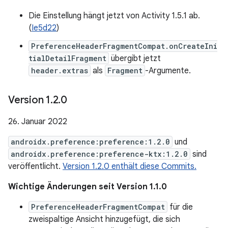
Die Einstellung hängt jetzt von Activity 1.5.1 ab.
(
Ie5d22
)
PreferenceHeaderFragmentCompat.onCreateIni
tialDetailFragment
übergibt jetzt
header.extras
als
Fragment
-Argumente.
Version 1
.
2
.
0
26. Januar 2022
androidx.preference:preference:1.2.0
und
androidx.preference:preference-ktx:1.2.0
sind
veröffentlicht.
Version 1.2.0 enthält diese Commits.
Wichtige Änderungen seit Version 1.1.0
PreferenceHeaderFragmentCompat
für die
zweispaltige Ansicht hinzugefügt, die sich