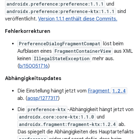
androidx.preference:preference:1.1.1
und
androidx.preference:preference-ktx:1.1.1
sind
veröffentlicht.
Version 1.1.1 enthält diese Commits.
Fehlerkorrekturen
PreferenceDialogFragmentCompat
löst beim
Aufblasen eines
FragmentContainerView
aus XML
keinen
IllegalStateException
mehr aus.
(
b/150051716
)
Abhängigkeitsupdates
Die Einstellung hängt jetzt vom
Fragment
1.2.4
ab. (
aosp/1277317
)
Die
preference-ktx
-Abhängigkeit hängt jetzt von
androidx.core:core-ktx:1.1.0
und
androidx.fragment:fragment-ktx:1.2.4
ab.
Das spiegelt die Abhängigkeiten des Hauptartefakts