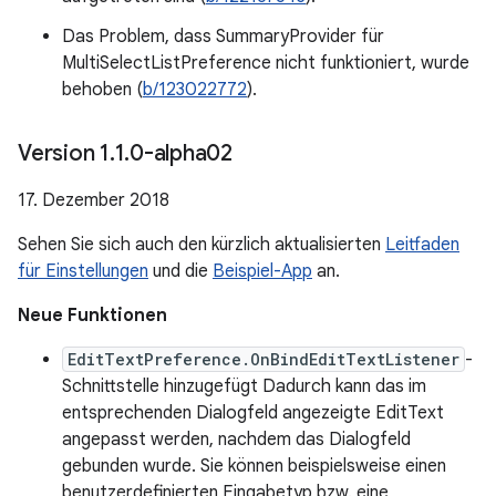
Das Problem, dass SummaryProvider für
MultiSelectListPreference nicht funktioniert, wurde
behoben (
b/123022772
).
Version 1
.
1
.
0-alpha02
17. Dezember 2018
Sehen Sie sich auch den kürzlich aktualisierten
Leitfaden
für Einstellungen
und die
Beispiel-App
an.
Neue Funktionen
EditTextPreference.OnBindEditTextListener
-
Schnittstelle hinzugefügt Dadurch kann das im
entsprechenden Dialogfeld angezeigte EditText
angepasst werden, nachdem das Dialogfeld
gebunden wurde. Sie können beispielsweise einen
benutzerdefinierten Eingabetyp bzw. eine