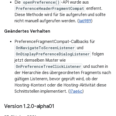
Die
openPreference()
-API wurde aus
PreferenceHeaderFragmentCompat
entfernt.
Diese Methode wird für Sie aufgerufen und sollte
nicht manuell aufgerufen werden. (
Ia6989
)
Geändertes Verhalten
PreferenceFragmentCompat-Callbacks für
OnNavigateToScreenListener
und
OnDisplayPreferenceDialogListener
folgen
jetzt demselben Muster wie
OnPreferenceTreeClickListener
und suchen in
der Hierarchie des übergeordneten Fragments nach
gültigen Listenern, bevor geprüft wird, ob der
Hosting-Kontext oder die Hosting-Aktivität diese
Schnittstellen implementiert. (
I7ae6c
)
Version 1
.
2
.
0-alpha01