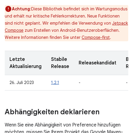
Achtung
:Diese Bibliothek befindet sich im Wartungsmodus
und erhält nur kritische Fehlerkorrekturen. Neue Funktionen
sind nicht geplant. Wir empfehlen die Verwendung von
Jetpack
Compose
zum Erstellen von Android-Benutzeroberflächen.
Weitere Informationen finden Sie unter
Compose-first
.
Letzte
Stabile
Be
Releasekandidat
Aktualisierung
Release
Re
26. Juli 2023
1.2.1
-
-
Abhängigkeiten deklarieren
Wenn Sie eine Abhängigkeit von Preference hinzufügen
möchten, müssen Sie Ihrem Projekt das Google Maven-