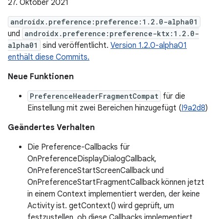
27. Oktober 2021
androidx.preference:preference:1.2.0-alpha01
und
androidx.preference:preference-ktx:1.2.0-
alpha01
sind veröffentlicht.
Version 1.2.0-alpha01
enthält diese Commits.
Neue Funktionen
PreferenceHeaderFragmentCompat
für die
Einstellung mit zwei Bereichen hinzugefügt (
I9a2d8
)
Geändertes Verhalten
Die Preference-Callbacks für
OnPreferenceDisplayDialogCallback,
OnPreferenceStartScreenCallback und
OnPreferenceStartFragmentCallback können jetzt
in einem Context implementiert werden, der keine
Activity ist. getContext() wird geprüft, um
festzustellen, ob diese Callbacks implementiert