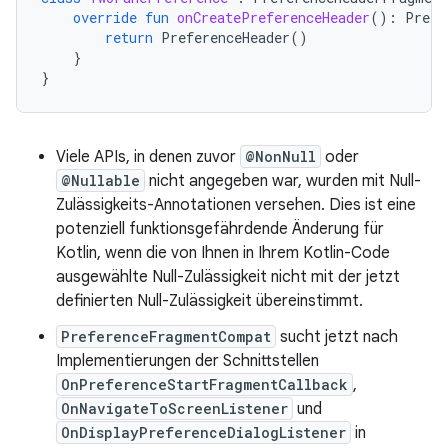
override
fun
onCreatePreferenceHeader
():
Prefe
return
PreferenceHeader
()
}
}
Viele APIs, in denen zuvor
@NonNull
oder
@Nullable
nicht angegeben war, wurden mit Null-
Zulässigkeits-Annotationen versehen. Dies ist eine
potenziell funktionsgefährdende Änderung für
Kotlin, wenn die von Ihnen in Ihrem Kotlin-Code
ausgewählte Null-Zulässigkeit nicht mit der jetzt
definierten Null-Zulässigkeit übereinstimmt.
PreferenceFragmentCompat
sucht jetzt nach
Implementierungen der Schnittstellen
OnPreferenceStartFragmentCallback
,
OnNavigateToScreenListener
und
OnDisplayPreferenceDialogListener
in