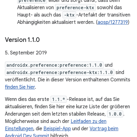
preference
wider und sorgt dafür, dass beim
Aktualisieren von
preference-ktx
sowohl das
Haupt- als auch das
-ktx
-Artefakt der transitiven
Abhängigkeiten aktualisiert werden. (
aosp/1277319
)
Version 1
.
1
.
0
5. September 2019
androidx.preference:preference:1.1.0
und
androidx.preference:preference-ktx:1.1.0
sind
veröffentlicht. Die in dieser Version enthaltenen Commits
finden Sie hier
.
Wenn dies das erste
1.1.*
-Release ist, auf das Sie
aktualisieren, finden Sie hier eine kurze Liste der größeren
Änderungen seit dem letzten stabilen Release,
1.0.0
.
Möglicherweise sind auch der
Leitfaden zu den
Einstellungen
, die
Beispiel-App
und der
Vortrag beim
Android Dev Summit
hilfreich.