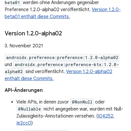
beta01
werden ohne Änderungen gegenüber
Preference 1.2.0-alpha02 veröffentlicht.
Version 1.2.0-
beta01 enthält diese Commits.
Version 1
.
2
.
0-alpha02
3. November 2021
androidx.preference:preference:1.2.0-alpha02
und
androidx.preference:preference-ktx:1.2.0-
alpha02
sind veröffentlicht.
Version 1.2.0-alpha02
enthält diese Commits.
API-Änderungen
Viele APIs, in denen zuvor
@NonNull
oder
@Nullable
nicht angegeben war, wurden mit Null-
Zulässigkeits-Annotationen versehen. (
I04252
,
Ie2cc0
)