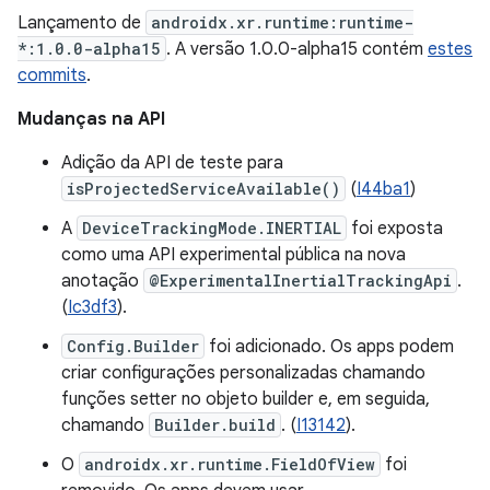
Lançamento de
androidx.xr.runtime:runtime-
*:1.0.0-alpha15
. A versão 1.0.0-alpha15 contém
estes
commits
.
Mudanças na API
Adição da API de teste para
isProjectedServiceAvailable()
(
I44ba1
)
A
DeviceTrackingMode.INERTIAL
foi exposta
como uma API experimental pública na nova
anotação
@ExperimentalInertialTrackingApi
.
(
Ic3df3
).
Config.Builder
foi adicionado. Os apps podem
criar configurações personalizadas chamando
funções setter no objeto builder e, em seguida,
chamando
Builder.build
. (
I13142
).
O
androidx.xr.runtime.FieldOfView
foi