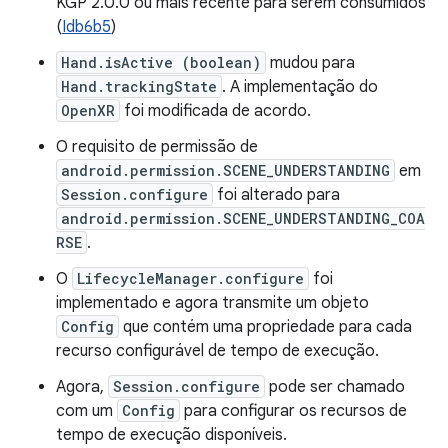
KGP 2.0.0 ou mais recente para serem consumidos
(
Idb6b5
)
Hand.isActive (boolean)
mudou para
Hand.trackingState
. A implementação do
OpenXR
foi modificada de acordo.
O requisito de permissão de
android.permission.SCENE_UNDERSTANDING
em
Session.configure
foi alterado para
android.permission.SCENE_UNDERSTANDING_COA
RSE
.
O
LifecycleManager.configure
foi
implementado e agora transmite um objeto
Config
que contém uma propriedade para cada
recurso configurável de tempo de execução.
Agora,
Session.configure
pode ser chamado
com um
Config
para configurar os recursos de
tempo de execução disponíveis.