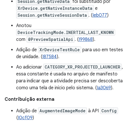
Session.getNativeData
foi substituído por
XrDevice.getNativeInstanceData
e
Session.getNativeSessionData
. (
Ieb077
)
Anotou
DeviceTrackingMode.INERTIAL_LAST_KNOWN
com
@PreviewSpatialApi
. (
I99868
).
Adição de
XrDeviceTestRule
para uso em testes
de unidade. (
I87584
).
Ao adicionar
CATEGORY_XR_PROJECTED_LAUNCHER
,
essa constante é usada no arquivo de manifesto
para indicar que a atividade precisa ser descoberta
como uma tela de início pelo sistema. (
Ia3069
).
Contribuição externa
Adição de
AugmentedImageMode
à API
Config
(
I0cf09
)