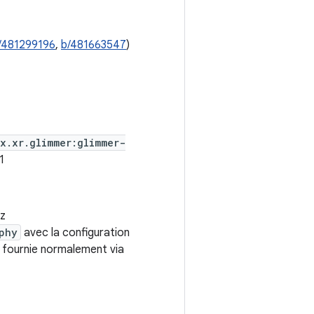
/481299196
,
b/481663547
)
x.xr.glimmer:glimmer-
1
ez
phy
avec la configuration
 fournie normalement via