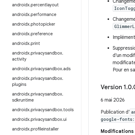
Changeme
androidx
.
percentlayout
IconTog
androidx
.
performance
Changemen
androidx
.
photopicker
GlimmerL
androidx
.
preference
Implémenta
androidx
.
print
Suppressio
androidx
.
privacysandbox
.
d'un modif
activity
modificate
androidx
.
privacysandbox
.
ads
Pour en sa
androidx
.
privacysandbox
.
plugins
Version 1
.
0
.
androidx
.
privacysandbox
.
6 mai 2026
sdkruntime
androidx
.
privacysandbox
.
tools
Publication d'
a
google-fonts:
androidx
.
privacysandbox
.
ui
androidx
.
profileinstaller
Modifications 