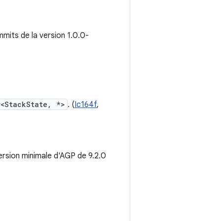
mmits de la version 1.0.0-
r<StackState, *>
. (
Ic164f
,
 version minimale d'AGP de 9.2.0