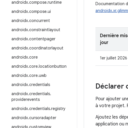
androidx
.
compose
.
runtime
Documentation de
androidx.xr.glimm
androidx
.
compose
.
ui
androidx
.
concurrent
androidx
.
constraintlayout
Dernière mis
androidx
.
contentpager
jour
androidx
.
coordinatorlayout
androidx
.
core
1er juillet 2026
androidx
.
core
.
locationbutton
androidx
.
core
.
uwb
androidx
.
credentials
Déclarer
androidx
.
credentials
.
Pour ajouter u
providerevents
à votre projet. 
androidx
.
credentials
.
registry
Ajoutez les dép
androidx
.
cursoradapter
application ou 
androidx
.
customview