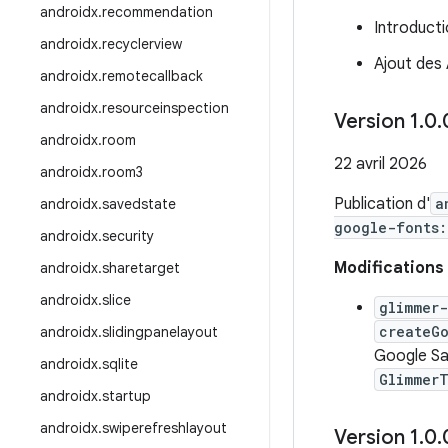
androidx
.
recommendation
Introducti
androidx
.
recyclerview
Ajout des
androidx
.
remotecallback
androidx
.
resourceinspection
Version 1
.
0
.
androidx
.
room
22 avril 2026
androidx
.
room3
Publication d'
a
androidx
.
savedstate
google-fonts:
androidx
.
security
Modifications 
androidx
.
sharetarget
androidx
.
slice
glimmer
createG
androidx
.
slidingpanelayout
Google Sa
androidx
.
sqlite
Glimmer
androidx
.
startup
androidx
.
swiperefreshlayout
Version 1
.
0
.