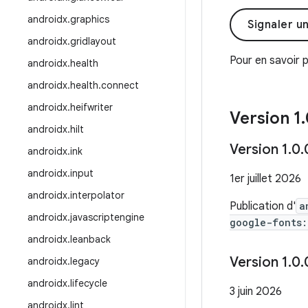
androidx
.
graphics
Signaler u
androidx
.
gridlayout
Pour en savoir p
androidx
.
health
androidx
.
health
.
connect
androidx
.
heifwriter
Version 1
.
androidx
.
hilt
Version 1
.
0
.
androidx
.
ink
androidx
.
input
1er juillet 2026
androidx
.
interpolator
Publication d'
a
androidx
.
javascriptengine
google-fonts:
androidx
.
leanback
Version 1
.
0
.
androidx
.
legacy
androidx
.
lifecycle
3 juin 2026
androidx
.
lint