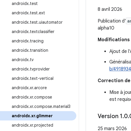
androidx
.
test
8 avril 2026
androidx
.
test
.
ext
Publication d'
a
androidx
.
test
.
uiautomator
alpha10
androidx
.
textclassifier
Modifications 
androidx
.
tracing
androidx
.
transition
Ajout de l
androidx
.
tv
Généralisa
b/4918934
androidx
.
tvprovider
androidx
.
text-vertical
Correction de
androidx
.
xr
.
arcore
Mise à jo
androidx
.
xr
.
compose
est requis
androidx
.
xr
.
compose
.
material3
Version 1
.
0
.
androidx
.
xr
.
glimmer
androidx
.
xr
.
projected
25 mars 2026