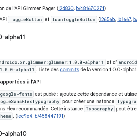
on de l'API Glimmer Pager (
I2d830
,
b/481670271
)
 API
ToggleButton
et
IconToggleButton
(
I2656b
,
Ib1667
,
b
0-alpha11
ndroidx.xr.glimmer:glimmer:1.0.0-alpha11
et d'
android
1.0.0-alpha11
. Liste des
commits
de la version 1.0.0-alpha1
apportées à l'API
-google-fonts
est publié : ajoutez cette dépendance et utilis
oogleSansFlexTypography
pour créer une instance
Typogra
ns Flex recommandée. Cette instance
Typography
peut être
Theme
. (
Iec9e4
,
b/458447191
)
0-alpha10