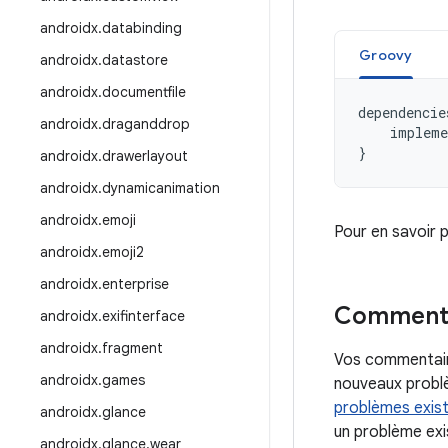
androidx
.
databinding
Groovy
androidx
.
datastore
androidx
.
documentfile
dependencie
androidx
.
draganddrop
impleme
}
androidx
.
drawerlayout
androidx
.
dynamicanimation
androidx
.
emoji
Pour en savoir 
androidx
.
emoji2
androidx
.
enterprise
Commenta
androidx
.
exifinterface
androidx
.
fragment
Vos commentaire
androidx
.
games
nouveaux problè
problèmes exis
androidx
.
glance
un problème exis
androidx
.
glance
.
wear