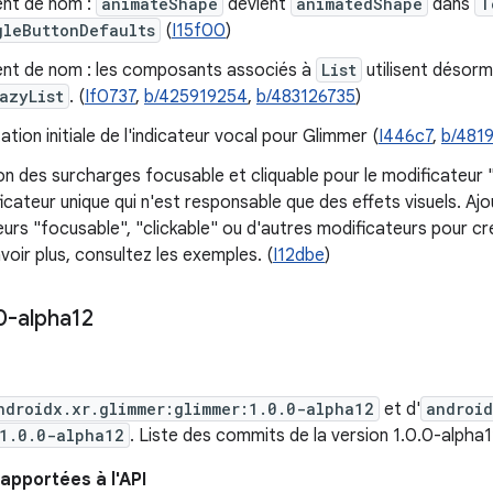
nt de nom :
animateShape
devient
animatedShape
dans
T
gleButtonDefaults
(
I15f00
)
t de nom : les composants associés à
List
utilisent désorma
azyList
. (
If0737
,
b/425919254
,
b/483126735
)
tion initiale de l'indicateur vocal pour Glimmer (
I446c7
,
b/481
n des surcharges focusable et cliquable pour le modificateur "
icateur unique qui n'est responsable que des effets visuels. Aj
urs "focusable", "clickable" ou d'autres modificateurs pour cr
voir plus, consultez les exemples. (
I12dbe
)
0-alpha12
ndroidx.xr.glimmer:glimmer:1.0.0-alpha12
et d'
android
1.0.0-alpha12
. Liste des commits de la version 1.0.0-alpha
apportées à l'API