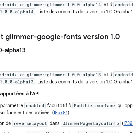
ndroidx.xr.glimmer:glimmer:1.0.0-alpha14
et d'
android
1.0.0-alpha14
. Liste des commits de la version 1.0.0-alpha
t glimmer-google-fonts version 1
.
0
0-alpha13
ndroidx.xr.glimmer:glimmer:1.0.0-alpha13
et d'
android
1.0.0-alpha13
. Liste des commits de la version 1.0.0-alpha
apportées à l'API
n paramètre
enabled
facultatif à
Modifier.surface
qui appl
 surface est désactivée. (
I8b781
)
ion de
reverseLayout
dans
GlimmerPagerLayoutInfo
(
I738