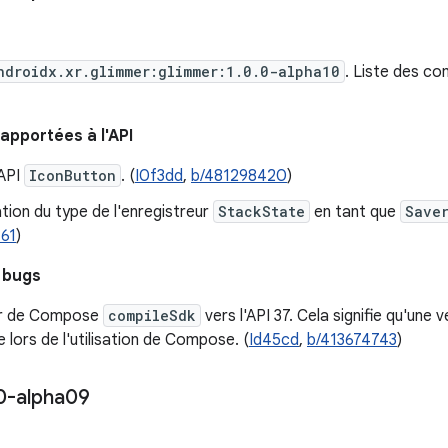
ndroidx.xr.glimmer:glimmer:1.0.0-alpha10
. Liste des co
apportées à l'API
'API
IconButton
. (
I0f3dd
,
b/481298420
)
tion du type de l'enregistreur
StackState
en tant que
Save
61
)
 bugs
ur de Compose
compileSdk
vers l'API 37. Cela signifie qu'une
e lors de l'utilisation de Compose. (
Id45cd
,
b/413674743
)
0-alpha09