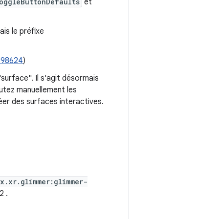
oggleButtonDefaults
et
is le préfixe
998624
)
surface". Il s'agit désormais
outez manuellement les
éer des surfaces interactives.
x.xr.glimmer:glimmer-
12
.