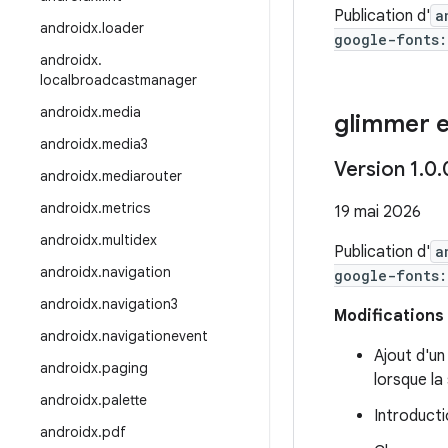
Publication d'
a
androidx
.
loader
google-fonts:
androidx
.
localbroadcastmanager
androidx
.
media
glimmer e
androidx
.
media3
Version 1
.
0
.
androidx
.
mediarouter
androidx
.
metrics
19 mai 2026
androidx
.
multidex
Publication d'
a
androidx
.
navigation
google-fonts:
androidx
.
navigation3
Modifications 
androidx
.
navigationevent
Ajout d'u
androidx
.
paging
lorsque la
androidx
.
palette
Introduct
androidx
.
pdf