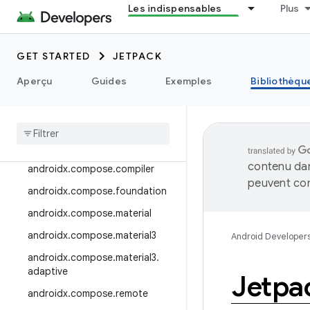
Les indispensables
Plus
androidx.camera.viewfinder
androidx.car
GET STARTED
JETPACK
androidx.car.app
androidx.cardview
Aperçu
Guides
Exemples
Bibliothèqu
androidx
.
collection
androidx
.
compose
androidx
.
compose
.
animation
contenu dan
androidx
.
compose
.
compiler
peuvent con
androidx
.
compose
.
foundation
androidx
.
compose
.
material
androidx
.
compose
.
material3
Android Developer
androidx
.
compose
.
material3
.
adaptive
Jetpa
androidx
.
compose
.
remote