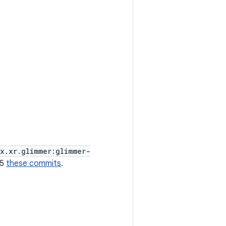
x.xr.glimmer:glimmer-
15
these commits
.