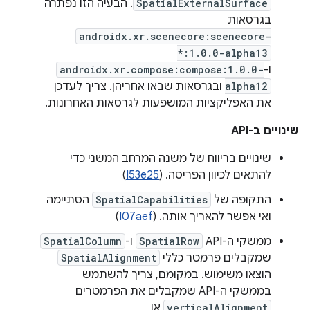
SpatialExternalSurface
. הבעיה הזו נפתרה
בגרסאות
androidx.xr.scenecore:scenecore-
*:1.0.0-alpha13
ו-
androidx.xr.compose:compose:1.0.0-
alpha12
ובגרסאות שבאו אחריהן. צריך לעדכן
את האפליקציות המושפעות לגרסאות האחרונות.
שינויים ב-API
שינויים בריווח של משנה המרחב המשני כדי
להתאים לכיוון הפריסה. (
I53e25
)
התקופה של
SpatialCapabilities
הסתיימה
ואי אפשר להאריך אותה. (
I07aef
)
ממשקי ה-API‏
SpatialRow
ו-
SpatialColumn
שמקבלים פרמטר כללי
SpatialAlignment
הוצאו משימוש. במקומם, צריך להשתמש
בממשקי ה-API שמקבלים את הפרמטרים
verticalAlignment
או