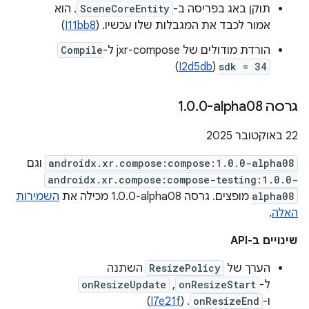
תוקן באג בפריסה ב-
SceneCoreEntity
. הוא
אמור לכבד את המגבלות שלו עכשיו. (
I11bb8
)
הורדת מודולים של jxr-compose ל-
Compile
)
I2d5db
(
sdk = 34
גרסה ‎1
0-alpha08
.
0
.
‫22 באוקטובר 2025
androidx.xr.compose:compose:1.0.0-alpha08
וגם
androidx.xr.compose:compose-testing:1.0.0-
alpha08
מופצים. גרסה ‎1.0.0-alpha08 מכילה את
השמירות
האלה
.
שינויים ב-API
הערך של
ResizePolicy
השתנה
ל-
onResizeStart
,‏
onResizeUpdate
ו-
onResizeEnd
. (
I7e21f
)