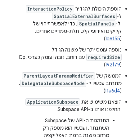
הוספת היכולת להגדיר
InteractionPolicy
ל-
SpatialExternalSurfaces
ול-
SpatialPanels
, כדי לאפשר זיהוי של
קליקים ואירועי קלט תלת-ממדיים אחרים.
)
Iae155
(
נוספה עומס יתר של משנה הגודל
requiredSize
עם רוחב, גובה ועומק כערכי Dp.
(
I92f79
)
הממשק של
ParentLayoutParamsModifier
מתרחב עכשיו ל-
DelegatableSubspaceNode
.
)
I1a6d4
(
הוצאנו משימוש את
ApplicationSubspace
והחלפנו אותו ב-Subspace API.
התנהגות ה-API של Subspace
השתנתה, ועכשיו הוא מספק רק
מרחב משנה ברמת האפליקציה