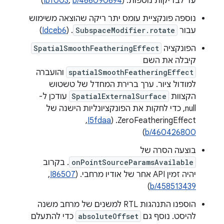
עד לבדיקות נוספות. (
b/466090694
,
Ibf003
)
נוספה פונקציית עומס יתר ריקה שהוצאה משימוש
עבור
SubspaceModifier.rotate
. (
Idceb6
)
הפונקציה
SpatialSmoothFeatheringEffect
קיבלה את השם
spatialSmoothFeatheringEffect
והועברה
למודול ציור. ערך ברירת המחדל של טשטוש
הקצוות
SpatialExternalSurface
עודכן ל-
null, כדי לחקות את הפונקציונליות הישנה של
ZeroFeatheringEffect. (
I5fdaa
, ‏
)
b/460426800
בוצעה הסרה של
onPointSourceParamsAvailable
. בקרוב
יהיה זמין API אחר של אודיו מרחבי. (
I86507
, ‏
)
b/458513439
הוספנו התנהגות RTL למשנים של מרחב משנה
להיסט. נוסף גם
absoluteOffset
כדי להתעלם