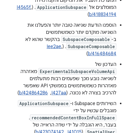
המערכת תעביר את המיקום והקנה מידה
המומלצים אל
ApplicationSubspace
. (
,
I4565f
)
b/418834194
הוספנו הודעת שגיאה טובה יותר והפעלנו את
השגיאה מוקדם יותר כשמשתמשים
ב-
SubspaceComposable
בהקשר שהוא לא
Iee2ae
,
. (
SubspaceComposable
)
b/416484684
העדכון של
ExperimentalSubspaceVolumeApi
מאזהרה
לשגיאה נובע מכך שפעמים רבות מתעלמים
מאזהרות כשמשתמשים בממשקי API שאפשר
להרכיב בצורה לא נכונה. (
I427aa
, ‏
b/424864286
)
השירותים Subspace ו-
ApplicationSubspace
מוגבלים עכשיו על ידי
.
recommendedContentBoxInFullSpace
בעבר, היא הוגבלה על ידי שדה הראייה של
SpatialUser
. ‫(
I41015
, ‏
b/423074142
)