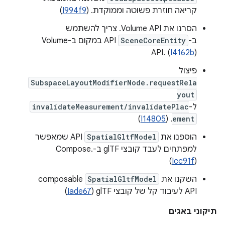
קריאה חוזרת פשוטה וממוקדת. (
I994f9
)
הסרנו את Volume API. צריך להשתמש
ב-
SceneCoreEntity
API במקום ב-Volume
API. (
I4162b
)
פיצול
SubspaceLayoutModifierNode.requestRela
yout
ל-
invalidateMeasurement/invalidatePlac
)
I14805
. (
ement
הוספנו את
SpatialGltfModel
API שמאפשר
למפתחים לעבד קובצי glTF ב-Compose.
(
Icc91f
)
השקנו את
SpatialGltfModel
composable
API לעיבוד קל של קובצי glTF‏ (
Iade67
)
תיקוני באגים