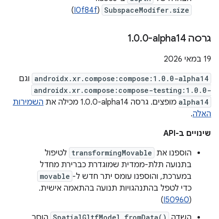
)
I0f84f
(
SubspaceModifer.size
גרסה ‎1
0-alpha14
.
0
.
‫19 במאי 2026
androidx.xr.compose:compose:1.0.0-alpha14
וגם
androidx.xr.compose:compose-testing:1.0.0-
alpha14
מופצים. גרסה ‎1.0.0-alpha14 מכילה את
השמירות
האלה
.
שינויים ב-API
הוספנו את
transformingMovable
לטיפול
בתנועה תלת-ממדית שמוגדרת כברירת מחדל
במערכת, והוספנו עומס יתר חדש ל-
movable
כדי לטפל בהתנהגויות תנועה בהתאמה אישית.
)
I50960
(
השדה
SpatialGltfModel.fromData()
הוסר.