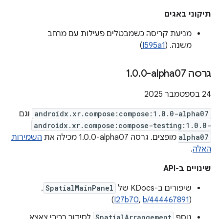
תיקוני באגים
מניעת קריסה כשמבטלים פעילות עם מרחב
משנה. (
I595a1
)
גרסה ‎1
0-alpha07
.
0
.
‫24 בספטמבר 2025
androidx.xr.compose:compose:1.0.0-alpha07
וגם
androidx.xr.compose:compose-testing:1.0.0-
alpha07
מופצים. גרסה ‎1.0.0-alpha07 מכילה את
השמירות
האלה
.
שינויים ב-API
שיפורים ב-KDocs של
SpatialMainPanel
.
)
I27b70
,
b/444467891
(
נוסף
SpatialArrangement
לסידור רכיבי צאצא