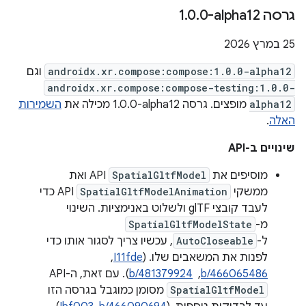
גרסה ‎1
0-alpha12
.
0
.
‫25 במרץ 2026
androidx.xr.compose:compose:1.0.0-alpha12
וגם
androidx.xr.compose:compose-testing:1.0.0-
alpha12
מופצים. גרסה ‎1.0.0-alpha12 מכילה את
השמירות
האלה
.
שינויים ב-API
מוסיפים את
SpatialGltfModel
API ואת
ממשקי
SpatialGltfModelAnimation
API כדי
לעבד קובצי glTF ולשלוט באנימציות. השינוי
מ-
SpatialGltfModelState
ל-
AutoCloseable
, עכשיו צריך לסגור אותו כדי
לפנות את המשאבים שלו. (
I11fde
, ‏
b/466065486
, ‏
b/481379924
). עם זאת, ה-API‏
SpatialGltfModel
מסומן כמוגבל בגרסה הזו