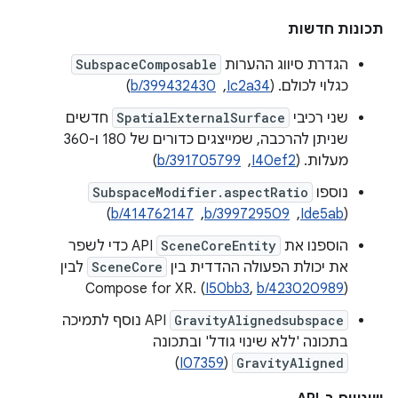
תכונות חדשות
הגדרת סיווג ההערות
SubspaceComposable
כגלוי לכולם. ‫(
Ic2a34
, ‏
b/399432430
)
שני רכיבי
SpatialExternalSurface
חדשים
שניתן להרכבה, שמייצגים כדורים של 180 ו-360
מעלות. ‫(
I40ef2
, ‏
b/391705799
)
נוספו
SubspaceModifier.aspectRatio
(
Ide5ab
, ‏
b/399729509
, ‏
b/414762147
)
הוספנו את
SceneCoreEntity
API כדי לשפר
את יכולת הפעולה ההדדית בין
SceneCore
לבין
Compose for XR. (
I50bb3
,
b/423020989
)
GravityAlignedsubspace
API נוסף לתמיכה
בתכונה 'ללא שינוי גודל' ובתכונה
)
I07359
(
GravityAligned