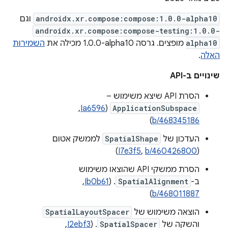
androidx.xr.compose:compose:1.0.0-alpha10
וגם
androidx.xr.compose:compose-testing:1.0.0-
alpha10
מופצים. גרסה ‎1.0.0-alpha10 מכילה את
השמירות
האלה
.
שינויים ב-API
הסרת API שיצא משימוש –
ApplicationSubspace
(
Ia6596
, ‏
)
b/468345186
העדכון של
SpatialShape
לממשק אטום
)
I7e3f5
,
b/460426800
(
הסרת ממשקי API שהוצאו משימוש
ב-
SpatialAlignment
. ‫(
Ib0b61
, ‏
)
b/468011887
הוצאה משימוש של
SpatialLayoutSpacer
והשקה של
SpatialSpacer
. (
I2ebf3
, ‏