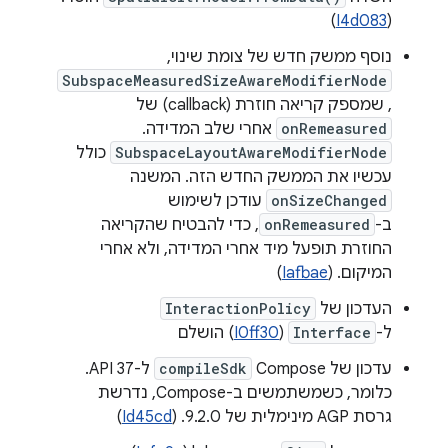
)
I4d083
(
נוסף ממשק חדש של צומת שינוי,
SubspaceMeasuredSizeAwareModifierNode
, שמספק קריאה חוזרת (callback) של
onRemeasured
אחרי שלב המדידה.
SubspaceLayoutAwareModifierNode
כולל
עכשיו את הממשק החדש הזה. המשנה
onSizeChanged
עודכן לשימוש
ב-
onRemeasured
, כדי להבטיח שהקריאה
החוזרת תופעל מיד אחרי המדידה, ולא אחרי
המיקום. (
Iafbae
)
העדכון של
InteractionPolicy
ל-
Interface
(
I0ff30
) הושלם
עדכון של Compose
compileSdk
ל-API 37.
כלומר, כשמשתמשים ב-Compose, נדרשת
גרסת AGP מינימלית של 9.2.0. (
Id45cd
)