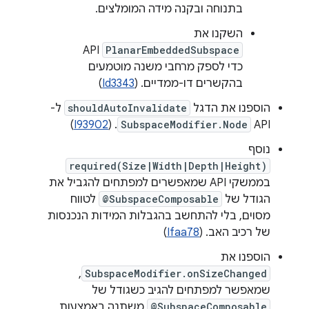
בתנוחה ובקנה מידה המומלצים.
השקנו את
API
PlanarEmbeddedSubspace
כדי לספק מרחבי משנה מוטמעים
בהקשרים דו-ממדיים. (
Id3343
)
הוספנו את הדגל
shouldAutoInvalidate
ל-
API‏
SubspaceModifier.Node
. (
I93902
)
נוסף
required(Size|Width|Depth|Height)
בממשקי API שמאפשרים למפתחים להגביל את
הגודל של
@SubspaceComposable
לטווח
מסוים, בלי להתחשב בהגבלות המידות הנכנסות
של רכיב האב. (
Ifaa78
)
הוספנו את
,
SubspaceModifier.onSizeChanged
שמאפשר למפתחים להגיב כשגודל של
@SubspaceComposable
משתנה באמצעות