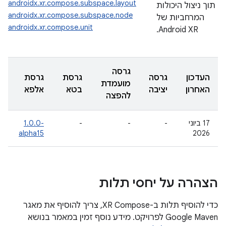
androidx.xr.compose.subspace.layout
תוך ניצול היכולות
androidx.xr.compose.subspace.node
המרחביות של
androidx.xr.compose.unit
Android XR.
גרסה
העדכון
גרסה
גרסת
גרסת
מועמדת
האחרון
יציבה
בטא
אלפא
להפצה
‫17 ביוני
-
-
-
‎1.0.0-
alpha15
2026
הצהרה על יחסי תלות
כדי להוסיף תלות ב-XR Compose, צריך להוסיף את מאגר
Google Maven לפרויקט. מידע נוסף זמין במאמר בנושא