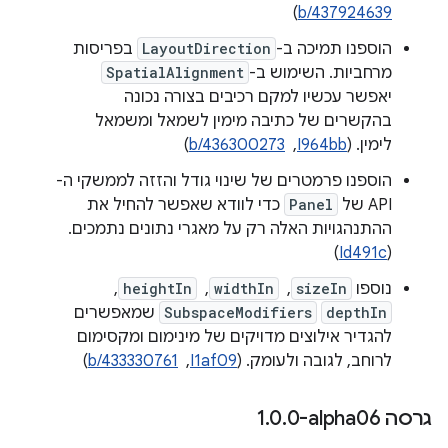
)
b/437924639
הוספנו תמיכה ב-
LayoutDirection
בפריסות
מרחביות. השימוש ב-
SpatialAlignment
יאפשר עכשיו למקם רכיבים בצורה נכונה
בהקשרים של כתיבה מימין לשמאל ומשמאל
לימין. (
I964bb
, ‏
b/436300273
)
הוספנו פרמטרים של שינוי גודל והזזה לממשקי ה-
API של
Panel
כדי לוודא שאפשר להחיל את
ההתנהגויות האלה רק על מאגרי נתונים נתמכים.
)
Id491c
(
נוספו
sizeIn
, ‏
widthIn
, ‏
heightIn
, ‏
depthIn
SubspaceModifiers
שמאפשרים
להגדיר אילוצים מדויקים של מינימום ומקסימום
לרוחב, לגובה ולעומק. (
I1af09
, ‏
b/433330761
)
גרסה ‎1
0-alpha06
.
0
.