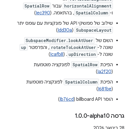
horizontalAlignment
עבור
SpatialRow
ו-
SpatialColumn
, בהתאמה. (
Iec390
)
שילוב של ממשקי API של פונקציות עם עומס יתר
)
Idd30a
(
SubspaceLayout
השם של
SubspaceModifier.lookAtUser
שונה ל-
rotateToLookAtUser
, והפרמטר
up
שונה ל-
upDirection
. (
Icafb8
)
הפיכת
SpatialRow
לפונקציה מוטמעת
)
Ia2f20
(
הפיכת
SpatialColumn
לפונקציה מוטמעת
)
I681be
(
הוסר billboard API‏ (
Ib76cd
)
גרסה ‎1
0-alpha10
.
0
.
‫28 בינואר 2026