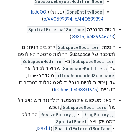
SubspaceLayoutModifierNode
CoreEntityNode
(פנימי) (
,
Iede00
)
b/440599394
,
b/440599394
ביטול ההגבלה
SpatialExternalSurface
)
I33315
,
b/439646773
(
הוספת
SubspaceModifier
לרכיבים הניתנים
להרכבה של Subspace והחלפת פרמטר האילוצים
SubspaceModifier
ב-
SubspaceModifier
עם
SubspaceModifiers
שקשור לגודל. אם
allowUnboundedSubspace
מוגדר כ-True,
עדיין יכולות להיות הגבלות לא מוגבלות במרחבים
משניים. (
b/433331675
,
Ib06e6
)
הוצאנו משימוש את האפשרות להזזה ולשינוי גודל
של
SubspaceModifiers
, ועכשיו
DragPolicy()
ו-
ResizePolicy()
הם חלק
מממשקי API‏
SpatialPanel
ו-
SpatialExternalSurface
(
I397bf
,‏