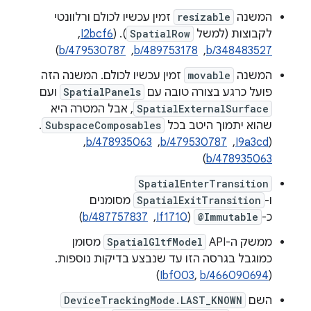
המשנה
resizable
זמין עכשיו לכולם ורלוונטי
לקבוצות (למשל
SpatialRow
). (
I2bcf6
, ‏
b/348483527
, ‏
b/489753178
, ‏
b/479530787
)
המשנה
movable
זמין עכשיו לכולם. המשנה הזה
פועל כרגע בצורה טובה עם
SpatialPanels
ועם
SpatialExternalSurface
, אבל המטרה היא
שהוא יתמוך היטב בכל
SubspaceComposables
.
(
I9a3cd
, ‏
b/479530787
, ‏
b/478935063
, ‏
)
b/478935063
SpatialEnterTransition
ו-
SpatialExitTransition
מסומנים
כ-
@Immutable
(
If1710
, ‏
b/487757837
)
ממשק ה-API‏
SpatialGltfModel
מסומן
כמוגבל בגרסה הזו עד שנבצע בדיקות נוספות.
)
Ibf003
,
b/466090694
(
השם
DeviceTrackingMode.LAST_KNOWN