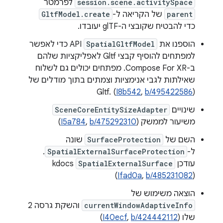
session.scene.activitySpace
לפרמטר
parent
של הקריאה ל-
GltfModel.create
כדי להבטיח שקובצי ה-glTF יעובדו.
הוספנו את
SpatialGltfModel
API כדי לאפשר
למפתחים להוסיף קבצי Gltf לאפליקציות שלהם
ב-Compose For XR. מפתחים יכולים גם לשלוח
שאילתות לגבי אנימציות וצמתים בתוך מודלים של
Gltf. (
I8b542
,
b/495422586
)
שינויים
SceneCoreEntitySizeAdapter
משיעור לממשק (
b/475292310
,
I5a784
)
השם של
SurfaceProtection
שונה
ל-
SpatialExternalSurfaceProtection
.
עודכן
SpatialExternalSurface
kdocs
(
Ifad0a
,
b/485231082
)
הוצאה משימוש של
currentWindowAdaptiveInfo
והשקת גרסה 2
שלו (
b/424442112
,
I40ecf
)