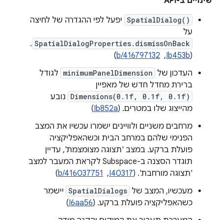
שינויים ב-API
SpatialDialog()
יפעל לפי ההגדרה של לחיצה
על
.
SpatialDialogProperties.dismissOnBack
(
Ib453b
, ‏
b/416797132
)
העדכון של
minimumPanelDimension
לגודל
ברירת מחדל חדש של מאפיין
Dimensions(0.1f, 0.1f, 0.1f)
נובע
מהייצוג שלו במטרים. (
Ib852a
)
מרחבים משניים ולוויינים ישמרו עכשיו את המצב
הפנימי שלהם במרחב הבית וכשהאפליקציה
פועלת ברקע. במצב 'תצוגה מצומצמת', עדיין
תוגדר הסצנה ב-Subspace לקראת המעבר למצב
'תצוגה מורחבת'. ‫(
I40317
, ‏
b/416037751
)
מעכשיו, המצב של
SpatialDialogs
יישמר
כשהאפליקציה פועלת ברקע. (
I6aa56
)