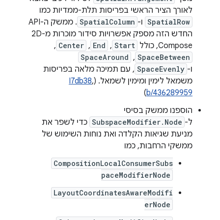
לאורך הציר הראשי בפריסות תלת-ממדיות כמו
SpatialRow
ו-
SpatialColumn
. ממשק ה-API
החדש הזה מספק אפשרויות סידור מוכרות מ-2D
Compose, כולל
Start
,‏
End
,‏
Center
,‏
SpaceBetween
,‏
SpaceAround
ו-
SpaceEvenly
, עם תמיכה מלאה בפריסות
משמאל לימין ומימין לשמאל. (
,
I7db38
)
b/436289959
הוספנו ממשק בסיסי
ל-
SubspaceModifier.Node
כדי לשפר את
מניעת שגיאות הקלדה ואת נוחות השימוש של
ממשקי הרחבות, כמו
CompositionLocalConsumerSubs
paceModifierNode
LayoutCoordinatesAwareModifi
erNode