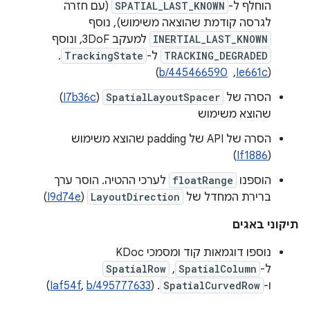
הוחלף ל-
SPATIAL_LAST_KNOWN
(עם חזרה
לגרסה קודמת שהוצאה משימוש), נוסף
INERTIAL_LAST_KNOWN
למעקב 3DoF, ונוסף
TRACKING_DEGRADED
ל-
TrackingState
.
(
Ie661c
, ‏
b/445466590
)
הסרה של
SpatialLayoutSpacer
(
I7b36c
)
שהוצא משימוש
הסרה של API של padding שהוצא משימוש
)
If1886
(
הוספנו
floatRange
לערכי ההטיה. הוסר ערך
ברירת המחדל של
LayoutDirection
(
I9d74e
)
תיקוני באגים
נוספו דוגמאות קוד ומסמכי KDoc
ל-
SpatialColumn
,‏
SpatialRow
ו-
SpatialCurvedRow
. ‫(
b/495777633
,
Iaf54f
)