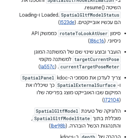
ב-
SpatialGltfModelAnimation
והוספנו את
השיטה resume()‎.
SpatialGltfModelStatus
.Loaded ו-Loading
הם עכשיו אובייקטים. (
I523de
)
סימון
rotateToLookAtUser
כממשק API
ניסיוני. (
I86c16
)
הועבר ובוצע שינוי שם של המשתנה המוגן
targetCurrentPose
למשתנה מקומי
)
Ia557c
. (
currentTargetPoseMeter
צריך לעדכן את מסמכי ה-kdoc‏
SpatialPanel
ו-
SpatialExternalSurface
כך שיכללו את
המיקום שבו האובייקט מוצג בפריסה שלו
)
I72104
(
הלוגיקה של טעינת
SpatialGltfModel
מוכללת בתוך
SpatialGltfModelState
,
והתנהגות הכשל הובהרה. (
Ibe98b
)
הבהרה של
depth
ב-kdocs‏