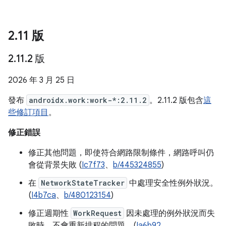
2
.
11 版
2
.
11
.
2 版
2026 年 3 月 25 日
發布
androidx.work:work-*:2.11.2
。2.11.2 版包含
這
些修訂項目
。
修正錯誤
修正其他問題，即使符合網路限制條件，網路呼叫仍
會從背景失敗 (
Ic7f73
、
b/445324855
)
在
NetworkStateTracker
中處理安全性例外狀況。
(
I4b7ca
、
b/480123154
)
修正週期性
WorkRequest
因未處理的例外狀況而失
敗時，不會重新排程的問題。(
Ia6b92
、