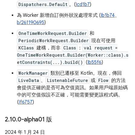
Dispatchers.Default
。(
Icd1b7
)
為 Worker 新增自訂例外狀況處理常式 (
Ib1b74
、
b/261190695
)
OneTimeWorkRequest.Builder
和
PeriodicWorkRequest.Builder
現在可使用
KClass
建構，而非
Class
：
val request =
OneTimeWorkRequest.Builder(Worker::class).s
etConstraints(...).build()
(
Ib55f6
)
WorkManager
類別已遷移至 Kotlin。現在，傳回
LiveData
、
ListenableFuture
或
Flow
的方法
會提供正確的是否可為空值資訊。如果用戶端原始碼
中的可空值假設不正確，可能需要變更該程式碼。
(
If6757
)
2
.
10
.
0-alpha01 版
2024 年 1 月 24 日