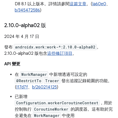
D8 8.1 以上版本。詳情請參閱
這篇文章
。(
Ia60e0
、
b/345472586
)
2
.
10
.
0-alpha02 版
2024 年 4 月 17 日
發布
androidx.work:work-*:2.10.0-alpha02
。
2.10.0-alpha02 版包含
這些修訂項目
。
API 變更
在
WorkManager
中新增透過可設定的
@RestrictTo
Tracer
發出追蹤記錄範圍的功能。
(
I17d7f
、
b/260214125
)
已新增
Configuration.workerCoroutineContext
，用於
控制執行
CoroutineWorker
的調度器。這有助於完
全避免在
WorkManager
中使用