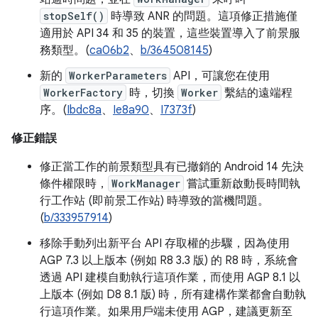
stopSelf()
時導致 ANR 的問題。這項修正措施僅
適用於 API 34 和 35 的裝置，這些裝置導入了前景服
務類型。(
ca06b2
、
b/364508145
)
新的
WorkerParameters
API，可讓您在使用
WorkerFactory
時，切換
Worker
繫結的遠端程
序。(
Ibdc8a
、
Ie8a90
、
I7373f
)
修正錯誤
修正當工作的前景類型具有已撤銷的 Android 14 先決
條件權限時，
WorkManager
嘗試重新啟動長時間執
行工作站 (即前景工作站) 時導致的當機問題。
(
b/333957914
)
移除手動列出新平台 API 存取權的步驟，因為使用
AGP 7.3 以上版本 (例如 R8 3.3 版) 的 R8 時，系統會
透過 API 建模自動執行這項作業，而使用 AGP 8.1 以
上版本 (例如 D8 8.1 版) 時，所有建構作業都會自動執
行這項作業。如果用戶端未使用 AGP，建議更新至