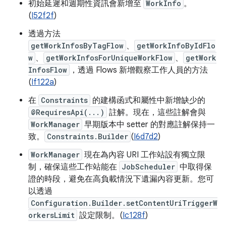
初始延遲和週期性資訊會新增至
WorkInfo
。
(
I52f2f
)
透過方法
getWorkInfosByTagFlow
、
getWorkInfoByIdFlo
w
、
getWorkInfosForUniqueWorkFlow
、
getWork
InfosFlow
，透過 Flows 新增觀察工作人員的方法
(
If122a
)
在
Constraints
的建構函式和屬性中新增缺少的
@RequiresApi(...)
註解。現在，這些註解會與
WorkManager
早期版本中 setter 的對應註解保持一
致。
Constraints.Builder
(
I6d7d2
)
WorkManager
現在為內容 URI 工作站設有獨立限
制，確保這些工作站能在
JobScheduler
中取得保
證的時段，避免在高負載情況下遺漏內容更新。您可
以透過
Configuration.Builder.setContentUriTriggerW
orkersLimit
設定限制。(
Ic128f
)