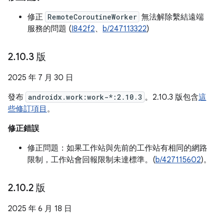
修正
RemoteCoroutineWorker
無法解除繫結遠端
服務的問題 (
I842f2
、
b/247113322
)
2
.
10
.
3 版
2025 年 7 月 30 日
發布
androidx.work:work-*:2.10.3
。2.10.3 版包含
這
些修訂項目
。
修正錯誤
修正問題：如果工作站與先前的工作站有相同的網路
限制，工作站會回報限制未達標準。(
b/427115602
)。
2
.
10
.
2 版
2025 年 6 月 18 日