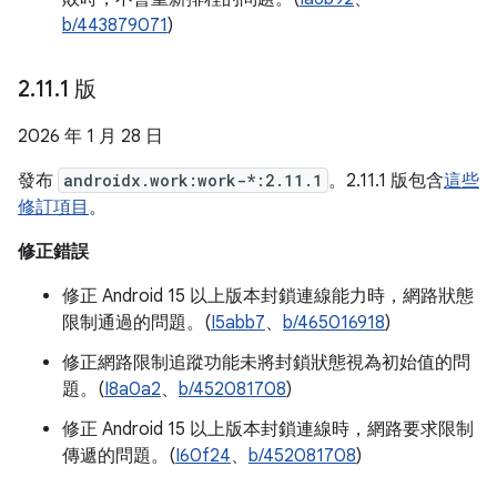
b/443879071
)
2
.
11
.
1 版
2026 年 1 月 28 日
發布
androidx.work:work-*:2.11.1
。2.11.1 版包含
這些
修訂項目
。
修正錯誤
修正 Android 15 以上版本封鎖連線能力時，網路狀態
限制通過的問題。(
I5abb7
、
b/465016918
)
修正網路限制追蹤功能未將封鎖狀態視為初始值的問
題。(
I8a0a2
、
b/452081708
)
修正 Android 15 以上版本封鎖連線時，網路要求限制
傳遞的問題。(
I60f24
、
b/452081708
)