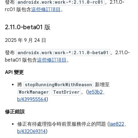
發布
androidx.work:work-*:2.11.0-rc01
。2.11.0-
rc01 版包含
這些修訂項目
。
2
.
11
.
0-beta01 版
2025 年 9 月 24 日
發布
androidx.work:work-*:2.11.0-beta01
。2.11.0-
beta01 版包含
這些修訂項目
。
API 變更
將
stopRunningWorkWithReason
新增至
WorkManager
TestDriver
。(
Ie53b2
、
b/439955564
)
修正錯誤
修正有待處理指令時前景服務停止的問題 (
Iae822
、
b/432069314
)