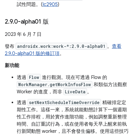
試性問題。(
Ic2905
)
2
.
9
.
0-alpha01 版
2023 年 6 月 7 日
發布
androidx.work:work-*:2.9.0-alpha01
。
查看
2.9.0-alpha01 版的修訂項
。
新功能
透過
Flow
進行觀測。現在可透過 Flow 的
WorkManager.getWorkInfosFlow
和類似方法觀察
Worker 的進度，而非
LiveData
。
透過
setNextScheduleTimeOverride
精確排定定
期性工作。這樣一來，系統就能動態計算下一個週期
性工作排程，用於實作進階功能，例如調整重新整理
時間、自訂重試行為，或在使用者每天早上醒來前執
行新聞動態 worker，且不會發生偏移。使用這些技巧