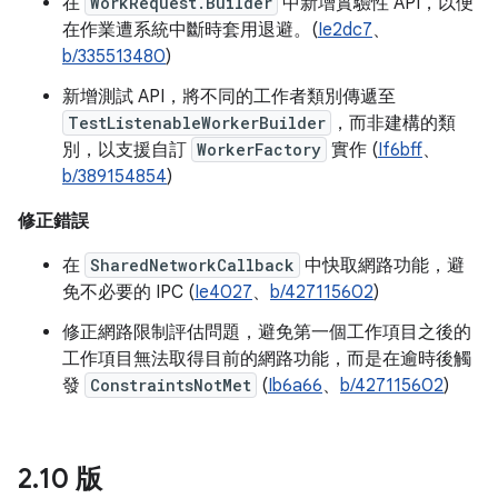
在
WorkRequest.Builder
中新增實驗性 API，以便
在作業遭系統中斷時套用退避。(
Ie2dc7
、
b/335513480
)
新增測試 API，將不同的工作者類別傳遞至
TestListenableWorkerBuilder
，而非建構的類
別，以支援自訂
WorkerFactory
實作 (
If6bff
、
b/389154854
)
修正錯誤
在
SharedNetworkCallback
中快取網路功能，避
免不必要的 IPC (
Ie4027
、
b/427115602
)
修正網路限制評估問題，避免第一個工作項目之後的
工作項目無法取得目前的網路功能，而是在逾時後觸
發
ConstraintsNotMet
(
Ib6a66
、
b/427115602
)
2
.
10 版