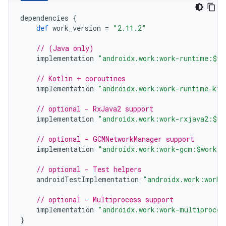
dependencies
{
def
work_version
=
"2.11.2"
// (Java only)
implementation
"androidx.work:work-runtime:$wo
// Kotlin + coroutines
implementation
"androidx.work:work-runtime-ktx
// optional - RxJava2 support
implementation
"androidx.work:work-rxjava2:$wo
// optional - GCMNetworkManager support
implementation
"androidx.work:work-gcm:$work_v
// optional - Test helpers
androidTestImplementation
"androidx.work:work-
// optional - Multiprocess support
implementation
"androidx.work:work-multiproces
}