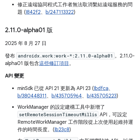
修正遠端協同程式工作者無法取消繫結遠端服務的問
題 (
I842f2
、
b/247113322
)
2
.
11
.
0-alpha01 版
2025 年 8 月 27 日
發布
androidx.work:work-*:2.11.0-alpha01
。2.11.0-
alpha01 版包含
這些修訂項目
。
API 變更
minSdk 已從 API 21 更新為 API 23 (
Ibdfca
、
b/380448311
、
b/435705964
、
b/435705223
)
WorkManager 的設定建構工具中新增了
setRemoteSessionTimeoutMillis
API，可設定
RemoteWorkManager 工作階段從上次使用起維持運
作的時間長度。(
Ib23c8
)