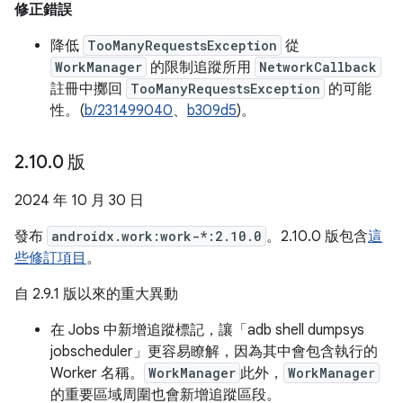
修正錯誤
降低
TooManyRequestsException
從
WorkManager
的限制追蹤所用
NetworkCallback
註冊中擲回
TooManyRequestsException
的可能
性。(
b/231499040
、
b309d5
)。
2
.
10
.
0 版
2024 年 10 月 30 日
發布
androidx.work:work-*:2.10.0
。2.10.0 版包含
這
些修訂項目
。
自 2.9.1 版以來的重大異動
在 Jobs 中新增追蹤標記，讓「adb shell dumpsys
jobscheduler」更容易瞭解，因為其中會包含執行的
Worker 名稱。
WorkManager
此外，
WorkManager
的重要區域周圍也會新增追蹤區段。