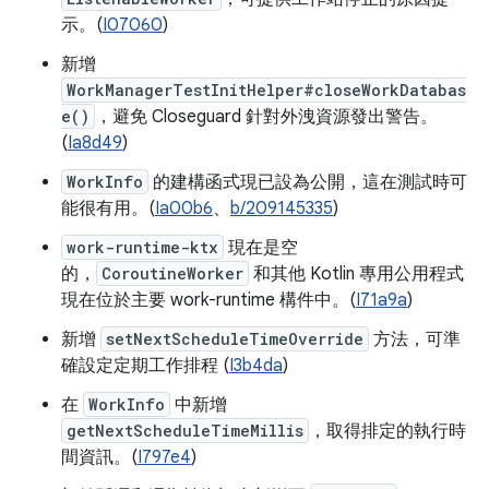
示。(
I07060
)
新增
WorkManagerTestInitHelper#closeWorkDatabas
e()
，避免 Closeguard 針對外洩資源發出警告。
(
Ia8d49
)
WorkInfo
的建構函式現已設為公開，這在測試時可
能很有用。(
Ia00b6
、
b/209145335
)
work-runtime-ktx
現在是空
的，
CoroutineWorker
和其他 Kotlin 專用公用程式
現在位於主要 work-runtime 構件中。(
I71a9a
)
新增
setNextScheduleTimeOverride
方法，可準
確設定定期工作排程 (
I3b4da
)
在
WorkInfo
中新增
getNextScheduleTimeMillis
，取得排定的執行時
間資訊。(
I797e4
)