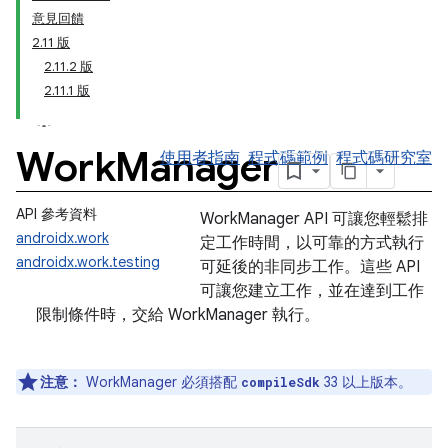
意見回饋
2.11 版
2.11.2 版
2.11.1 版
Work
Manager
使用者指南
程式碼範例
程式碼研究室
API 參考資料
WorkManager API 可讓您輕鬆排
androidx.work
定工作時間，以可靠的方式執行
androidx.work.testing
可延後的非同步工作。這些 API
可讓您建立工作，並在達到工作
限制條件時，交給 WorkManager 執行。
注意：
WorkManager 必須搭配
33 以上版本。
compileSdk