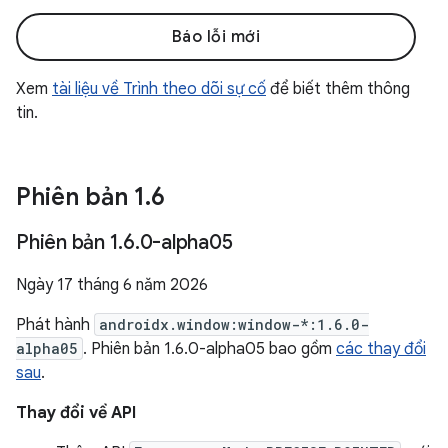
Báo lỗi mới
Xem
tài liệu về Trình theo dõi sự cố
để biết thêm thông
tin.
Phiên bản 1
.
6
Phiên bản 1
.
6
.
0-alpha05
Ngày 17 tháng 6 năm 2026
Phát hành
androidx.window:window-*:1.6.0-
alpha05
. Phiên bản 1.6.0-alpha05 bao gồm
các thay đổi
sau
.
Thay đổi về API