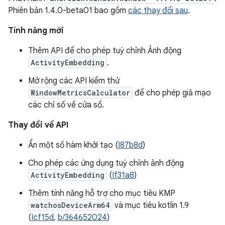
Phiên bản 1.4.0-beta01 bao gồm
các thay đổi sau
.
Tính năng mới
Thêm API để cho phép tuỳ chỉnh Ảnh động
ActivityEmbedding
.
Mở rộng các API kiểm thử
WindowMetricsCalculator
để cho phép giả mạo
các chỉ số về cửa sổ.
Thay đổi về API
Ẩn một số hàm khởi tạo (
I87b8d
)
Cho phép các ứng dụng tuỳ chỉnh ảnh động
ActivityEmbedding
(
If31a8
)
Thêm tính năng hỗ trợ cho mục tiêu KMP
watchosDeviceArm64
và mục tiêu kotlin 1.9
(
Icf15d
,
b/364652024
)