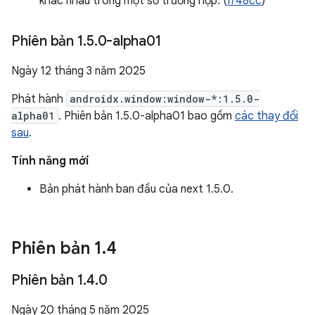
khác nhau trong một số trường hợp. (
I748cc
)
Phiên bản 1
.
5
.
0-alpha01
Ngày 12 tháng 3 năm 2025
Phát hành
androidx.window:window-*:1.5.0-
alpha01
. Phiên bản 1.5.0-alpha01 bao gồm
các thay đổi
sau
.
Tính năng mới
Bản phát hành ban đầu của next 1.5.0.
Phiên bản 1
.
4
Phiên bản 1
.
4
.
0
Ngày 20 tháng 5 năm 2025