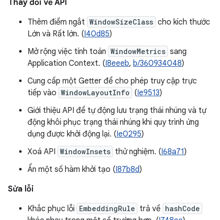
Thay đổi về API
Thêm điểm ngắt
WindowSizeClass
cho kích thước
Lớn và Rất lớn. (
I40d85
)
Mở rộng việc tính toán
WindowMetrics
sang
Application Context. (
I8eeeb
,
b/360934048
)
Cung cấp một Getter để cho phép truy cập trực
tiếp vào
WindowLayoutInfo
(
Ie9513
)
Giới thiệu API để tự động lưu trạng thái nhúng và tự
động khôi phục trạng thái nhúng khi quy trình ứng
dụng được khởi động lại. (
Ie0295
)
Xoá API
WindowInsets
thử nghiệm. (
I68a71
)
Ẩn một số hàm khởi tạo (
I87b8d
)
Sửa lỗi
Khắc phục lỗi
EmbeddingRule
trả về
hashCode