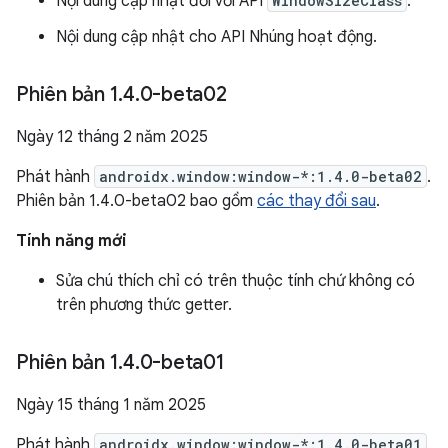
Nội dung cập nhật đối với API
WindowSizeClass
.
Nội dung cập nhật cho API Nhúng hoạt động.
Phiên bản 1
.
4
.
0-beta02
Ngày 12 tháng 2 năm 2025
Phát hành
androidx.window:window-*:1.4.0-beta02
.
Phiên bản 1.4.0-beta02 bao gồm
các thay đổi sau
.
Tính năng mới
Sửa chú thích chỉ có trên thuộc tính chứ không có
trên phương thức getter.
Phiên bản 1
.
4
.
0-beta01
Ngày 15 tháng 1 năm 2025
Phát hành
androidx.window:window-*:1.4.0-beta01
.