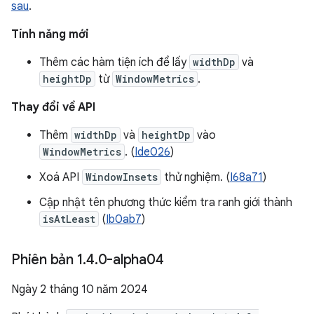
sau
.
Tính năng mới
Thêm các hàm tiện ích để lấy
widthDp
và
heightDp
từ
WindowMetrics
.
Thay đổi về API
Thêm
widthDp
và
heightDp
vào
WindowMetrics
. (
Ide026
)
Xoá API
WindowInsets
thử nghiệm. (
I68a71
)
Cập nhật tên phương thức kiểm tra ranh giới thành
isAtLeast
(
Ib0ab7
)
Phiên bản 1
.
4
.
0-alpha04
Ngày 2 tháng 10 năm 2024