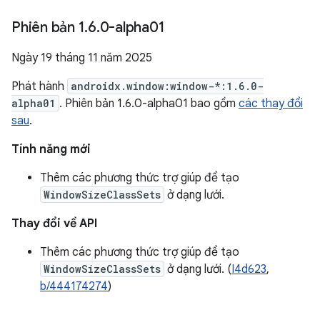
Phiên bản 1
.
6
.
0-alpha01
Ngày 19 tháng 11 năm 2025
Phát hành
androidx.window:window-*:1.6.0-
alpha01
. Phiên bản 1.6.0-alpha01 bao gồm
các thay đổi
sau
.
Tính năng mới
Thêm các phương thức trợ giúp để tạo
WindowSizeClassSets
ở dạng lưới.
Thay đổi về API
Thêm các phương thức trợ giúp để tạo
WindowSizeClassSets
ở dạng lưới. (
I4d623
,
b/444174274
)