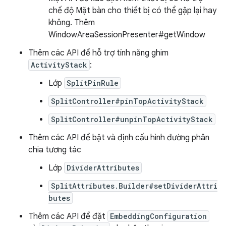
chế độ Mặt bàn cho thiết bị có thể gập lại hay
không. Thêm
WindowAreaSessionPresenter#getWindow
Thêm các API để hỗ trợ tính năng ghim
ActivityStack
:
Lớp
SplitPinRule
SplitController#pinTopActivityStack
SplitController#unpinTopActivityStack
Thêm các API để bật và định cấu hình đường phân
chia tương tác
Lớp
DividerAttributes
SplitAttributes.Builder#setDividerAttri
butes
Thêm các API để đặt
EmbeddingConfiguration