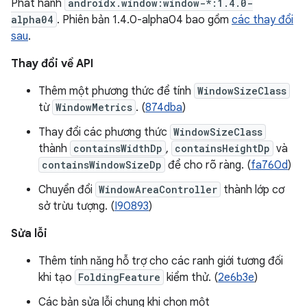
Phát hành
androidx.window:window-*:1.4.0-
alpha04
. Phiên bản 1.4.0-alpha04 bao gồm
các thay đổi
sau
.
Thay đổi về API
Thêm một phương thức để tính
WindowSizeClass
từ
WindowMetrics
. (
874dba
)
Thay đổi các phương thức
WindowSizeClass
thành
containsWidthDp
,
containsHeightDp
và
containsWindowSizeDp
để cho rõ ràng. (
fa760d
)
Chuyển đổi
WindowAreaController
thành lớp cơ
sở trừu tượng. (
I90893
)
Sửa lỗi
Thêm tính năng hỗ trợ cho các ranh giới tương đối
khi tạo
FoldingFeature
kiểm thử. (
2e6b3e
)
Các bản sửa lỗi chung khi chọn một