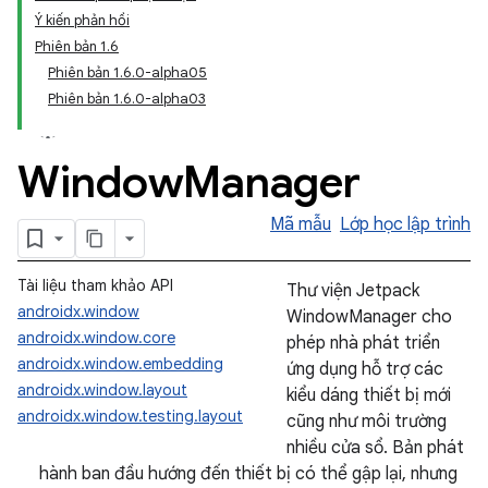
Ý kiến phản hồi
Phiên bản 1.6
Phiên bản 1.6.0-alpha05
Phiên bản 1.6.0-alpha03
Window
Manager
Mã mẫu
Lớp học lập trình
Tài liệu tham khảo API
Thư viện Jetpack
androidx.window
WindowManager cho
androidx.window.core
phép nhà phát triển
androidx.window.embedding
ứng dụng hỗ trợ các
androidx.window.layout
kiểu dáng thiết bị mới
androidx.window.testing.layout
cũng như môi trường
nhiều cửa sổ. Bản phát
hành ban đầu hướng đến thiết bị có thể gập lại, nhưng