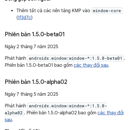
Thêm tất cả các nền tảng KMP vào
window-core
(
If3d7c
)
Phiên bản 1
.
5
.
0-beta01
Ngày 2 tháng 7 năm 2025
Phát hành
androidx.window:window-*:1.5.0-beta01
.
Phiên bản 1.5.0-beta01 bao gồm
các thay đổi sau
.
Phiên bản 1
.
5
.
0-alpha02
Ngày 7 tháng 5 năm 2025
Phát hành
androidx.window:window-*:1.5.0-
alpha02
. Phiên bản 1.5.0-alpha02 bao gồm
các thay đổi
sau
.