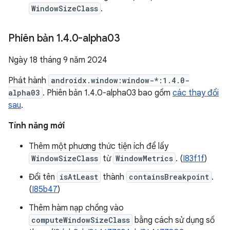
WindowSizeClass
.
Phiên bản 1
.
4
.
0-alpha03
Ngày 18 tháng 9 năm 2024
Phát hành
androidx.window:window-*:1.4.0-
alpha03
. Phiên bản 1.4.0-alpha03 bao gồm
các thay đổi
sau
.
Tính năng mới
Thêm một phương thức tiện ích để lấy
WindowSizeClass
từ
WindowMetrics
. (
I83f1f
)
Đổi tên
isAtLeast
thành
containsBreakpoint
.
(
I85b47
)
Thêm hàm nạp chồng vào
computeWindowSizeClass
bằng cách sử dụng số