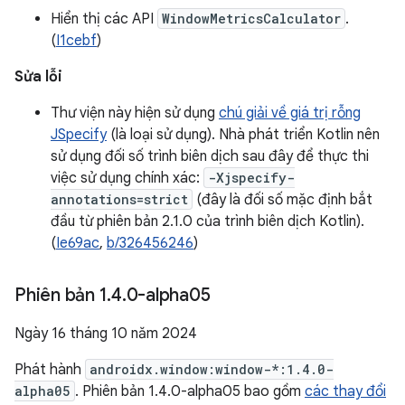
Hiển thị các API
WindowMetricsCalculator
.
(
I1cebf
)
Sửa lỗi
Thư viện này hiện sử dụng
chú giải về giá trị rỗng
JSpecify
(là loại sử dụng). Nhà phát triển Kotlin nên
sử dụng đối số trình biên dịch sau đây để thực thi
việc sử dụng chính xác:
-Xjspecify-
annotations=strict
(đây là đối số mặc định bắt
đầu từ phiên bản 2.1.0 của trình biên dịch Kotlin).
(
Ie69ac
,
b/326456246
)
Phiên bản 1
.
4
.
0-alpha05
Ngày 16 tháng 10 năm 2024
Phát hành
androidx.window:window-*:1.4.0-
alpha05
. Phiên bản 1.4.0-alpha05 bao gồm
các thay đổi