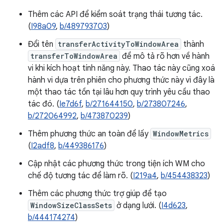
Thêm các API để kiểm soát trạng thái tương tác.
(
I98a09
,
b/489793703
)
Đổi tên
transferActivityToWindowArea
thành
transferToWindowArea
để mô tả rõ hơn về hành
vi khi kích hoạt tính năng này. Thao tác này cũng xoá
hành vi dựa trên phiên cho phương thức này vì đây là
một thao tác tồn tại lâu hơn quy trình yêu cầu thao
tác đó. (
Ie7d6f
,
b/271644150
,
b/273807246
,
b/272064992
,
b/473870239
)
Thêm phương thức an toàn để lấy
WindowMetrics
(
I2adf8
,
b/449386176
)
Cập nhật các phương thức trong tiện ích WM cho
chế độ tương tác để làm rõ. (
I219a4
,
b/454438323
)
Thêm các phương thức trợ giúp để tạo
WindowSizeClassSets
ở dạng lưới. (
I4d623
,
b/444174274
)