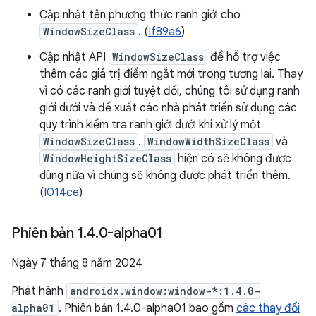
Cập nhật tên phương thức ranh giới cho
WindowSizeClass
. (
If89a6
)
Cập nhật API
WindowSizeClass
để hỗ trợ việc
thêm các giá trị điểm ngắt mới trong tương lai. Thay
vì có các ranh giới tuyệt đối, chúng tôi sử dụng ranh
giới dưới và đề xuất các nhà phát triển sử dụng các
quy trình kiểm tra ranh giới dưới khi xử lý một
WindowSizeClass
.
WindowWidthSizeClass
và
WindowHeightSizeClass
hiện có sẽ không được
dùng nữa vì chúng sẽ không được phát triển thêm.
(
I014ce
)
Phiên bản 1
.
4
.
0-alpha01
Ngày 7 tháng 8 năm 2024
Phát hành
androidx.window:window-*:1.4.0-
alpha01
. Phiên bản 1.4.0-alpha01 bao gồm
các thay đổi