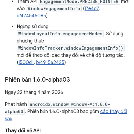
Thêm API
EngagementMode.PRECISE_POINTER
mới
vào
WindowEngagementInfo
(
I7e4d7
,
b/474545085
)
Ngừng sử dụng
WindowLayoutInfo.engagementModes
. Sử dụng
phương thức
WindowInfoTracker.windowEngagementInfo()
mới để theo dõi các thay đổi về chế độ tương tác.
(
I500d1
,
b/491562425
)
Phiên bản 1
.
6
.
0-alpha03
Ngày 22 tháng 4 năm 2026
Phát hành
androidx.window:window-*:1.6.0-
alpha03
. Phiên bản 1.6.0-alpha03 bao gồm
các thay đổi
sau
.
Thay đổi về API