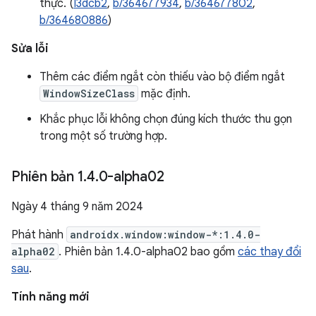
thực. (
I3dcb2
,
b/364677934
,
b/364677802
,
b/364680886
)
Sửa lỗi
Thêm các điểm ngắt còn thiếu vào bộ điểm ngắt
WindowSizeClass
mặc định.
Khắc phục lỗi không chọn đúng kích thước thu gọn
trong một số trường hợp.
Phiên bản 1
.
4
.
0-alpha02
Ngày 4 tháng 9 năm 2024
Phát hành
androidx.window:window-*:1.4.0-
alpha02
. Phiên bản 1.4.0-alpha02 bao gồm
các thay đổi
sau
.
Tính năng mới