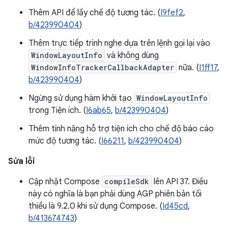
Thêm API để lấy chế độ tương tác. (
I9fef2
,
b/423990404
)
Thêm trực tiếp trình nghe dựa trên lệnh gọi lại vào
WindowLayoutInfo
và không dùng
WindowInfoTrackerCallbackAdapter
nữa. (
I1ff17
,
b/423990404
)
Ngừng sử dụng hàm khởi tạo
WindowLayoutInfo
trong Tiện ích. (
I6ab65
,
b/423990404
)
Thêm tính năng hỗ trợ tiện ích cho chế độ báo cáo
mức độ tương tác. (
I66211
,
b/423990404
)
Sửa lỗi
Cập nhật Compose
compileSdk
lên API 37. Điều
này có nghĩa là bạn phải dùng AGP phiên bản tối
thiểu là 9.2.0 khi sử dụng Compose. (
Id45cd
,
b/413674743
)