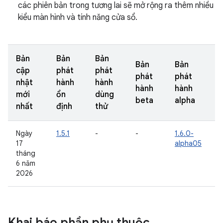
các phiên bản trong tương lai sẽ mở rộng ra thêm nhiều
kiểu màn hình và tính năng cửa sổ.
Bản
Bản
Bản
Bản
Bản
cập
phát
phát
phát
phát
nhật
hành
hành
hành
hành
mới
ổn
dùng
beta
alpha
nhất
định
thử
Ngày
1.5.1
-
-
1.6.0-
17
alpha05
tháng
6 năm
2026
Khai báo phần phụ thuộc