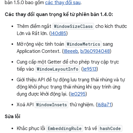
bản 1.5.0 bao gồm
các thay đổi sau
.
Các thay đổi quan trọng kể từ phiên bản 1.4.0:
Thêm điểm ngắt
WindowSizeClass
cho kích thước
Lớn và Rất lớn. (
I40d85
)
Mở rộng việc tính toán
WindowMetrics
sang
Application Context. (
I8eeeb
,
b/360934048
)
Cung cấp một Getter để cho phép truy cập trực
tiếp vào
WindowLayoutInfo
(
Ie9513
)
Giới thiệu API để tự động lưu trạng thái nhúng và tự
động khôi phục trạng thái nhúng khi quy trình ứng
dụng được khởi động lại. (
Ie0295
)
Xoá API
WindowInsets
thử nghiệm. (
I68a71
)
Sửa lỗi
Khắc phục lỗi
EmbeddingRule
trả về
hashCode