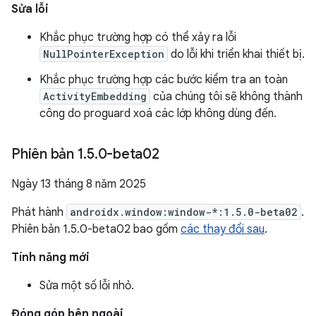
Sửa lỗi
Khắc phục trường hợp có thể xảy ra lỗi
NullPointerException
do lỗi khi triển khai thiết bị.
Khắc phục trường hợp các bước kiểm tra an toàn
ActivityEmbedding
của chúng tôi sẽ không thành
công do proguard xoá các lớp không dùng đến.
Phiên bản 1
.
5
.
0-beta02
Ngày 13 tháng 8 năm 2025
Phát hành
androidx.window:window-*:1.5.0-beta02
.
Phiên bản 1.5.0-beta02 bao gồm
các thay đổi sau
.
Tính năng mới
Sửa một số lỗi nhỏ.
Đóng góp bên ngoài