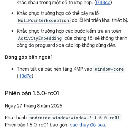
khác nhau trong một số trường hợp. (
I748cc
)
Khắc phục trường hợp có thể xảy ra lỗi
NullPointerException
do lỗi khi triển khai thiết bị.
Khắc phục trường hợp các bước kiểm tra an toàn
ActivityEmbedding
của chúng tôi sẽ không thành
công do proguard xoá các lớp không dùng đến.
Đóng góp bên ngoài
Thêm tất cả các nền tảng KMP vào
window-core
(
If3d7c
)
Phiên bản 1
.
5
.
0-rc01
Ngày 27 tháng 8 năm 2025
Phát hành
androidx.window:window-*:1.5.0-rc01
.
Phiên bản 1.5.0-rc01 bao gồm
các thay đổi sau
.