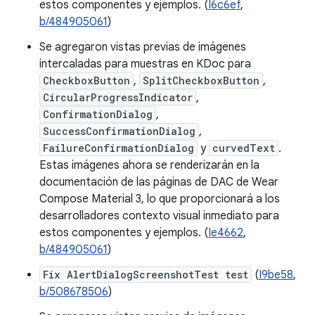
estos componentes y ejemplos. (
I6c6ef
,
b/484905061
)
Se agregaron vistas previas de imágenes
intercaladas para muestras en KDoc para
CheckboxButton
,
SplitCheckboxButton
,
CircularProgressIndicator
,
ConfirmationDialog
,
SuccessConfirmationDialog
,
FailureConfirmationDialog
y
curvedText
.
Estas imágenes ahora se renderizarán en la
documentación de las páginas de DAC de Wear
Compose Material 3, lo que proporcionará a los
desarrolladores contexto visual inmediato para
estos componentes y ejemplos. (
Ie4662
,
b/484905061
)
Fix AlertDialogScreenshotTest test
(
I9be58
,
b/508678506
)