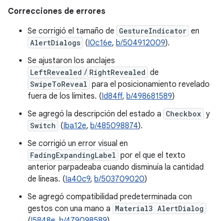
Correcciones de errores
Se corrigió el tamaño de
GestureIndicator
en
AlertDialogs
(
I0c16e
,
b/504912009
).
Se ajustaron los anclajes
LeftRevealed
/
RightRevealed
de
SwipeToReveal
para el posicionamiento revelado
fuera de los límites. (
Id84ff
,
b/498681589
)
Se agregó la descripción del estado a
Checkbox
y
Switch
(
Iba12e
,
b/485098874
).
Se corrigió un error visual en
FadingExpandingLabel
por el que el texto
anterior parpadeaba cuando disminuía la cantidad
de líneas. (
Ia40c9
,
b/503709020
)
Se agregó compatibilidad predeterminada con
gestos con una mano a
Material3 AlertDialog
(
I5848e
,
b/479098589
).