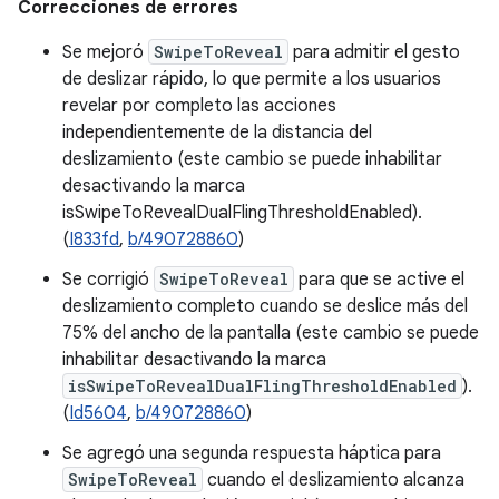
Correcciones de errores
Se mejoró
SwipeToReveal
para admitir el gesto
de deslizar rápido, lo que permite a los usuarios
revelar por completo las acciones
independientemente de la distancia del
deslizamiento (este cambio se puede inhabilitar
desactivando la marca
isSwipeToRevealDualFlingThresholdEnabled).
(
I833fd
,
b/490728860
)
Se corrigió
SwipeToReveal
para que se active el
deslizamiento completo cuando se deslice más del
75% del ancho de la pantalla (este cambio se puede
inhabilitar desactivando la marca
isSwipeToRevealDualFlingThresholdEnabled
).
(
Id5604
,
b/490728860
)
Se agregó una segunda respuesta háptica para
SwipeToReveal
cuando el deslizamiento alcanza