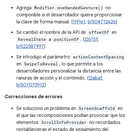
Agrega
Modifier.oneHandedGesture()
no
componible si el desarrollador quiere proporcionar
la clave de forma manual. (
I191e1
,
b/504712626
)
Se cambió el nombre de la API de
offsetOf
en
RevealState
a
positionOf
. (
I2675f
,
b/522387997
)
Se introdujo el parámetro
actionContentSpacing
en
SwipeToReveal
, lo que permite a los
desarrolladores personalizar la distancia entre las
ranuras de acción y el contenido. (
I2abaf
,
b/507073912
)
Correcciones de errores
Se solucionó un problema en
ScreenScaffold
en
el que las recomposiciones podían provocar que los
elementos
ScrollInfoProvider
no recordados
restablecieran el estado de seguimiento del