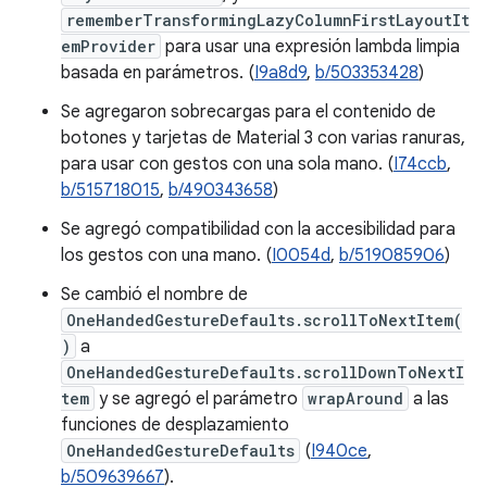
rememberTransformingLazyColumnFirstLayoutIt
emProvider
para usar una expresión lambda limpia
basada en parámetros. (
I9a8d9
,
b/503353428
)
Se agregaron sobrecargas para el contenido de
botones y tarjetas de Material 3 con varias ranuras,
para usar con gestos con una sola mano. (
I74ccb
,
b/515718015
,
b/490343658
)
Se agregó compatibilidad con la accesibilidad para
los gestos con una mano. (
I0054d
,
b/519085906
)
Se cambió el nombre de
OneHandedGestureDefaults.scrollToNextItem(
)
a
OneHandedGestureDefaults.scrollDownToNextI
tem
y se agregó el parámetro
wrapAround
a las
funciones de desplazamiento
OneHandedGestureDefaults
(
I940ce
,
b/509639667
).