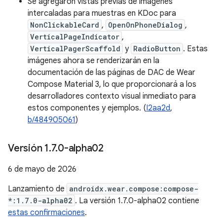
Se agregaron vistas previas de imágenes
intercaladas para muestras en KDoc para
NonClickableCard
,
OpenOnPhoneDialog
,
VerticalPageIndicator
,
VerticalPagerScaffold
y
RadioButton
. Estas
imágenes ahora se renderizarán en la
documentación de las páginas de DAC de Wear
Compose Material 3, lo que proporcionará a los
desarrolladores contexto visual inmediato para
estos componentes y ejemplos. (
I2aa2d
,
b/484905061
)
Versión 1
.
7
.
0-alpha02
6 de mayo de 2026
Lanzamiento de
androidx.wear.compose:compose-
*:1.7.0-alpha02
. La versión 1.7.0-alpha02 contiene
estas confirmaciones
.