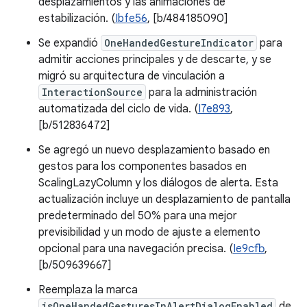
desplazamientos y las animaciones de
estabilización. (
Ibfe56
, [b/484185090]
Se expandió
OneHandedGestureIndicator
para
admitir acciones principales y de descarte, y se
migró su arquitectura de vinculación a
InteractionSource
para la administración
automatizada del ciclo de vida. (
I7e893
,
[b/512836472]
Se agregó un nuevo desplazamiento basado en
gestos para los componentes basados en
ScalingLazyColumn y los diálogos de alerta. Esta
actualización incluye un desplazamiento de pantalla
predeterminado del 50% para una mejor
previsibilidad y un modo de ajuste a elemento
opcional para una navegación precisa. (
Ie9cfb
,
[b/509639667]
Reemplaza la marca
isOneHandedGesturesInAlertDialogEnabled
de