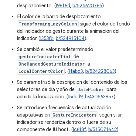
desplazamiento. (
I98f6d
,
b/524620765
)
El color de la barra de desplazamiento
TransformingLazyColumn
sigue el color de fondo
del indicador de gesto durante la animación del
indicador (
I353fb
,
b/524915104
).
Se cambió el valor predeterminado
gestureIndicatorTint
de
OneHandedGestureIndicator
a
LocalContentColor
. (
I1abd3
,
b/524228063
)
Se parametrizó la descripción del contenido de los
selectores de día y año de
DatePicker
para
admitir la localización. (
I5dcd9
,
b/430563857
)
Se introducen frecuencias de actualización
adaptativas en
GestureIndicators
según si un
indicador se renderiza dentro o fuera de su
componente de IU host. (
Ic618f
,
b/515071642
)