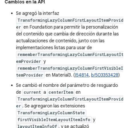
Cambios en la API
Se agregó la interfaz
TransformingLazyColumnFirstLayoutItemProvid
er
en Foundation para permitir la personalización
del contenido que cambia de dirección durante las
actualizaciones de contenido, junto con las
implementaciones listas para usar de
rememberTransformingLazyColumnFirstLayoutIt
emProvider
y
rememberTransformingLazyColumnFirstVisibleI
temProvider
en Material3. (
I54814
,
b/503353428
)
Se cambió el nombre del parámetro de resguardo
de
current
a
centerItem
en
TransformingLazyColumnFirstLayoutItemProvid
er
. Se agregaron las extensiones
TransformingLazyColumnState
firstVisibleItemLayoutItemInfo
y
layoutItemInfoOf
, y se actualizó