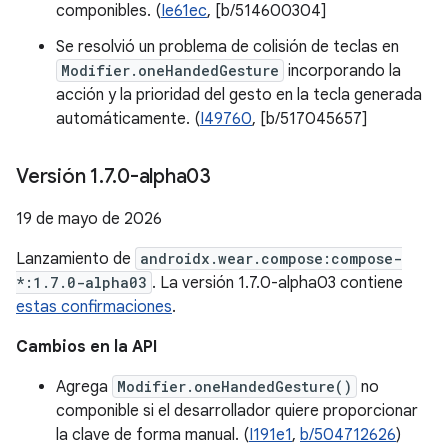
componibles. (
Ie61ec
, [b/514600304]
Se resolvió un problema de colisión de teclas en
Modifier.oneHandedGesture
incorporando la
acción y la prioridad del gesto en la tecla generada
automáticamente. (
I49760
, [b/517045657]
Versión 1
.
7
.
0-alpha03
19 de mayo de 2026
Lanzamiento de
androidx.wear.compose:compose-
*:1.7.0-alpha03
. La versión 1.7.0-alpha03 contiene
estas confirmaciones
.
Cambios en la API
Agrega
Modifier.oneHandedGesture()
no
componible si el desarrollador quiere proporcionar
la clave de forma manual. (
I191e1
,
b/504712626
)