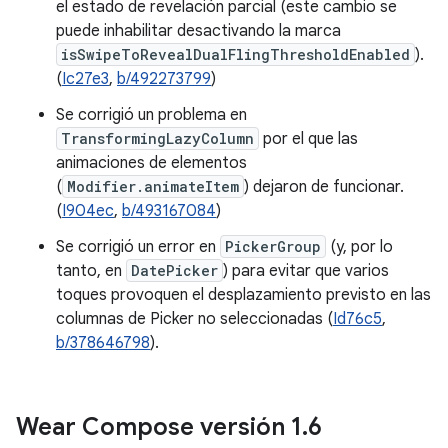
el estado de revelación parcial (este cambio se
puede inhabilitar desactivando la marca
isSwipeToRevealDualFlingThresholdEnabled
).
(
Ic27e3
,
b/492273799
)
Se corrigió un problema en
TransformingLazyColumn
por el que las
animaciones de elementos
(
Modifier.animateItem
) dejaron de funcionar.
(
I904ec
,
b/493167084
)
Se corrigió un error en
PickerGroup
(y, por lo
tanto, en
DatePicker
) para evitar que varios
toques provoquen el desplazamiento previsto en las
columnas de Picker no seleccionadas (
Id76c5
,
b/378646798
).
Wear Compose versión 1
.
6