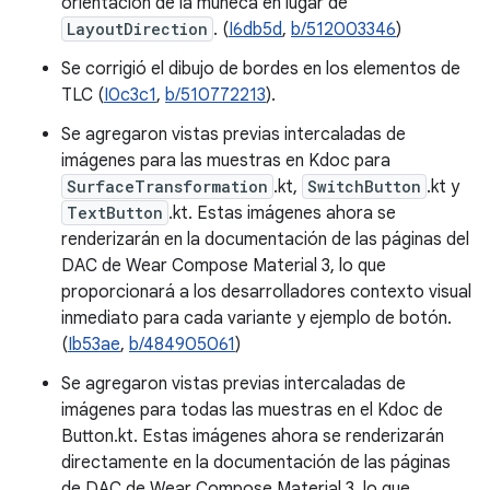
orientación de la muñeca en lugar de
LayoutDirection
. (
I6db5d
,
b/512003346
)
Se corrigió el dibujo de bordes en los elementos de
TLC (
I0c3c1
,
b/510772213
).
Se agregaron vistas previas intercaladas de
imágenes para las muestras en Kdoc para
SurfaceTransformation
.kt,
SwitchButton
.kt y
TextButton
.kt. Estas imágenes ahora se
renderizarán en la documentación de las páginas del
DAC de Wear Compose Material 3, lo que
proporcionará a los desarrolladores contexto visual
inmediato para cada variante y ejemplo de botón.
(
Ib53ae
,
b/484905061
)
Se agregaron vistas previas intercaladas de
imágenes para todas las muestras en el Kdoc de
Button.kt. Estas imágenes ahora se renderizarán
directamente en la documentación de las páginas
de DAC de Wear Compose Material 3, lo que