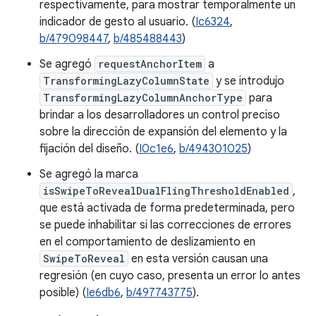
respectivamente, para mostrar temporalmente un
indicador de gesto al usuario. (
Ic6324
,
b/479098447
,
b/485488443
)
Se agregó
requestAnchorItem
a
TransformingLazyColumnState
y se introdujo
TransformingLazyColumnAnchorType
para
brindar a los desarrolladores un control preciso
sobre la dirección de expansión del elemento y la
fijación del diseño. (
I0c1e6
,
b/494301025
)
Se agregó la marca
isSwipeToRevealDualFlingThresholdEnabled
,
que está activada de forma predeterminada, pero
se puede inhabilitar si las correcciones de errores
en el comportamiento de deslizamiento en
SwipeToReveal
en esta versión causan una
regresión (en cuyo caso, presenta un error lo antes
posible) (
Ie6db6
,
b/497743775
).