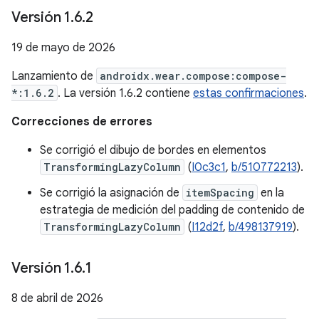
Versión 1
.
6
.
2
19 de mayo de 2026
Lanzamiento de
androidx.wear.compose:compose-
*:1.6.2
. La versión 1.6.2 contiene
estas confirmaciones
.
Correcciones de errores
Se corrigió el dibujo de bordes en elementos
TransformingLazyColumn
(
I0c3c1
,
b/510772213
).
Se corrigió la asignación de
itemSpacing
en la
estrategia de medición del padding de contenido de
TransformingLazyColumn
(
I12d2f
,
b/498137919
).
Versión 1
.
6
.
1
8 de abril de 2026