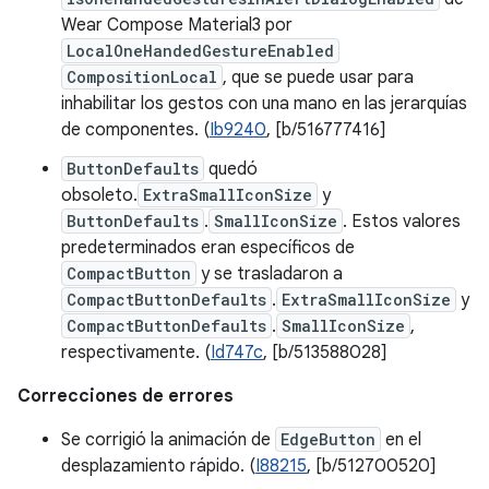
Wear Compose Material3 por
LocalOneHandedGestureEnabled
CompositionLocal
, que se puede usar para
inhabilitar los gestos con una mano en las jerarquías
de componentes. (
Ib9240
, [b/516777416]
ButtonDefaults
quedó
obsoleto.
ExtraSmallIconSize
y
ButtonDefaults
.
SmallIconSize
. Estos valores
predeterminados eran específicos de
CompactButton
y se trasladaron a
CompactButtonDefaults
.
ExtraSmallIconSize
y
CompactButtonDefaults
.
SmallIconSize
,
respectivamente. (
Id747c
, [b/513588028]
Correcciones de errores
Se corrigió la animación de
EdgeButton
en el
desplazamiento rápido. (
I88215
, [b/512700520]