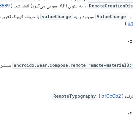
RemoteCreationDis
را به عنوان API عمومی می‌گیرد) افشا شد. (
8889
‌ای
ValueChange
موجود را به
valueChange
با حروف کوچک تغییر نا
)
b/
androidx.wear.compose.remote:remote-material3:
منتشر شد. نسخ
زنده
)
bf0c0b2
(
RemoteTypography