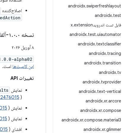
استفاده شود.
androidx
.
swiperfreshlayout
اصلاح‌کننده
androidx
.
test
edAction
فایل تست اندرویدx
extension
.
نسخه ۱
۰-آلفا۰۲
.
۰
.
androidx
.
test
.
uiautomator
androidx
.
textclassifier
۸ آوریل ۲۰۲۶
androidx
.
tracing
1.0.0-alpha02
androidx
.
transition
این کامیت‌ها
است.
androidx
.
tv
تغییرات API
androidx
.
tvprovider
نمایش
ults
androidx
.
text-vertical
92476015
)
androidx
.
xr
.
arcore
نمایش
)
015
androidx
.
xr
.
compose
نمایش
)
015
androidx
.
xr
.
compose
.
material3
افشای
)
015
androidx
.
xr
.
glimmer