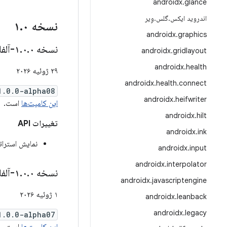
androidx
.
glance
اندروید ایکس
.
گلس
.
وِیر
نسخه ۱
۰
.
androidx
.
graphics
نسخه ۱
۰-آلفا۰۸
.
۰
.
androidx
.
gridlayout
androidx
.
health
۲۹ ژوئیه ۲۰۲۶
androidx
.
health
.
connect
1.0.0-alpha08
androidx
.
heifwriter
این کامیت‌ها
است.
androidx
.
hilt
تغییرات API
androidx
.
ink
نمایش استراتژی 
androidx
.
input
androidx
.
interpolator
نسخه ۱
۰-آلفا۰۷
.
۰
.
androidx
.
javascriptengine
۱ ژوئیه ۲۰۲۶
androidx
.
leanback
androidx
.
legacy
1.0.0-alpha07