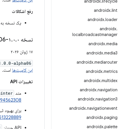
این کامیت‌ها
است.
androidx
.
lifecycle
androidx
.
lint
رفع اشکالات
androidx
.
loader
یک نسخه به‌روزرسانی‌شده بسته به emote
androidx
.
localbroadcastmanager
نسخه ۱
۰-alpha06
.
۰
.
androidx
.
media
۱۷ ژوئن ۲۰۲۶
androidx
.
media3
androidx
.
mediarouter
1.0.0-alpha06
این کامیت‌ها
است.
androidx
.
metrics
androidx
.
multidex
تغییرات API
androidx
.
navigation
متد
ainter
androidx
.
navigation3
494562308
androidx
.
navigationevent
برای بهبود ثب
513228889
androidx
.
paging
androidx
.
palette
API جریان
t