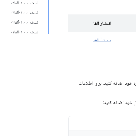
نسخه ۱.۰.۰-آلفا۰۴
نسخه ۱.۰.۰-آلفا۰۳
نسخه ۱.۰.۰-آلفا۰۲
انتشار آلفا
نسخه ۱.۰.۰-آلفا۰۱
۱.۰.۰-آلفا۰۸
wear compose remote، باید مخزن Google Maven را به پروژه خود اضافه کنید. برای اطلاعات
ول خود اضافه کنید: