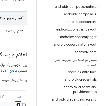
androidx
.
compose
.
runtime
androidx
.
compose
.
ui
آخرین به‌روزرسان
androidx
.
concurrent
androidx
.
constraintlayout
۲۹ ژوئیه ۲۰۲۶
androidx
.
contentpager
androidx
.
coordinatorlayout
androidx
.
core
اعلام وابستگی
دکمه‌ی موقعیت‌یابی اندروید ایکس
.
هسته‌ای
بیشتر،
مخزن Google's Maven را
androidx
.
core
.
uwb
androidx
.
credentials
وابستگی‌های مربوط 
androidx
.
credentials
.
providerevents
شیار
کات
androidx
.
credentials
.
registry