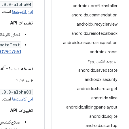
1.0.0-alpha04
androidx
.
profileinstaller
این کامیت‌ها
است.
androidx
.
commendation
تغییرات API
androidx
.
recyclerview
androidx
.
remotecalback
افشای کارخان
androidx
.
resourceinspection
moteText
502907551
androidx
.
room
اندروید ایکس
.
روم۳
نسخه ۱
۰-آلفا۰۳
.
۰
.
androidx
.
savedstate
androidx
.
security
۶ مه ۲۰۲۶
androidx
.
sharetarget
1.0.0-alpha03
androidx
.
slice
این کامیت‌ها
است.
androidx
.
slidingpanelayout
تغییرات API
androidx
.
sqlite
اصلاح‌کننده‌ی clickable تغییر کرده تا مقدار null را برای پارامتر action نپذیرد. به جای
androidx
.
startup