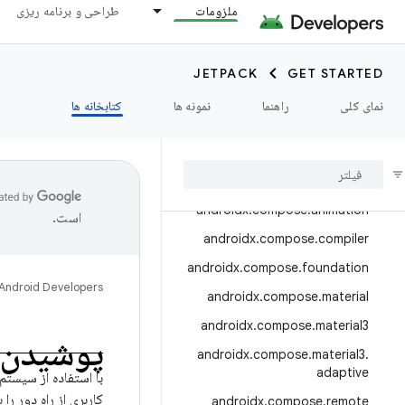
androidx.camera.media3
ملزومات
طراحی و برنامه ریزی
androidx.camera.viewfinder
androidx.car
JETPACK
GET STARTED
androidx.car.app
نمای کلی
راهنما
نمونه ها
کتابخانه ها
androidx.cardview
androidx
.
collection
androidx
.
compose
androidx
.
compose
.
animation
است.
androidx
.
compose
.
compiler
androidx
.
compose
.
foundation
Android Developers
androidx
.
compose
.
material
androidx
.
compose
.
material3
پوشیدن ا
androidx
.
compose
.
material3
.
adaptive
کاربری از راه دور را برای Wear OS ب
androidx
.
compose
.
remote