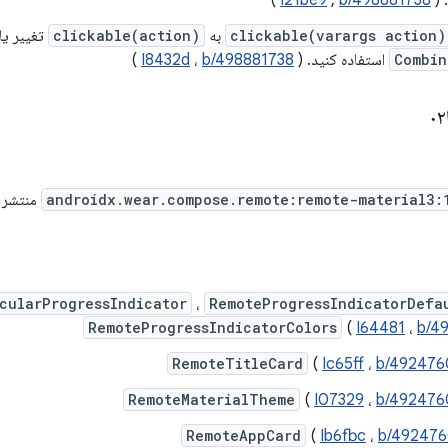
 (
b/498881738
,
I21be9
)
clickable(varargs action)
به
clickable(action)
تغییر یا
Combin
استفاده کنید. (
b/498881738
،
I8432d
)
androidx.wear.compose.remote:remote-material3:
منتشر شد. نسخ
cularProgressIndicator
،
RemoteProgressIndicatorDefa
RemoteProgressIndicatorColors
(
I64481
،
b/4
RemoteTitleCard
(
Ic65ff
،
b/492476
RemoteMaterialTheme
(
I07329
،
b/492476
RemoteAppCard
(
Ib6fbc
،
b/492476