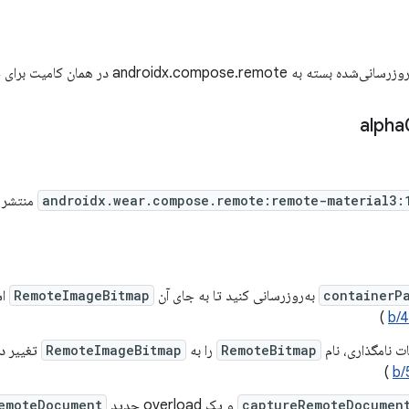
androidx.compose.r در همان کامیت برای جلوگیری از ناسازگاری دودویی
androidx.wear.compose.remote:remote-material3:
منتشر شد. نسخ
containerP
به‌روزرسانی کنید تا به جای آن
RemoteImageBitmap
اس
)
b/
ات نامگذاری، نام
RemoteBitmap
را به
RemoteImageBitmap
تغییر د
)
b/
captureRemoteDocumen
و یک overload جدید
emoteDocument