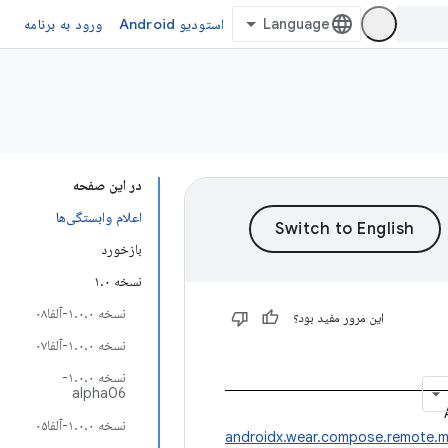
استودیو Android
ورود به برنامه
در این صفحه
اعلام وابستگی‌ها
بازخورد
نسخه ۱.۰
نسخه ۱.۰.۰-آلفا۰۸
این مرور مفید بود؟
نسخه ۱.۰.۰-آلفا۰۷
نسخه ۱.۰.۰-
alpha06
نسخه ۱.۰.۰-آلفا۰۵
androidx.wear.compose.remote.ma