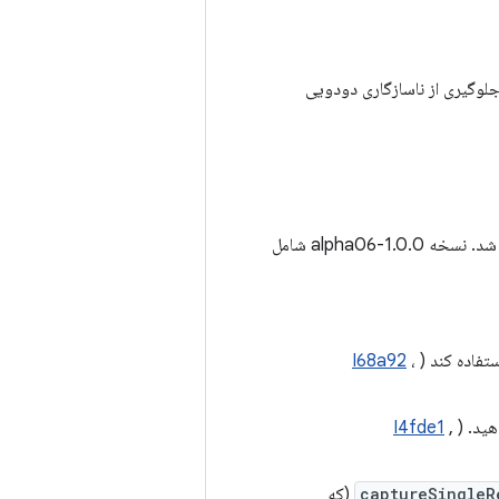
ه 1.0.0-alpha06 شامل
تفاده کند (
،
I68a92
هید. (
,
I4fde1
captureSingleR
(که