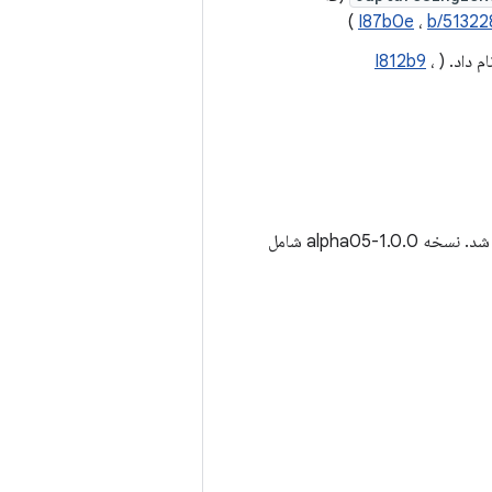
)
I87b0e
،
b/51322
م داد. (
،
I812b9
ه 1.0.0-alpha05 شامل