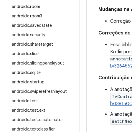
androidx
.
room
Mudanças na 
androidx
.
room3
Correção 
androidx
.
savedstate
Correções de
androidx
.
security
androidx
.
sharetarget
Essa bibl
Kotlin pr
androidx
.
slice
annotati
androidx
.
slidingpanelayout
b/326456
androidx
.
sqlite
Contribuição 
androidx
.
startup
A anotaç
androidx
.
swiperefreshlayout
TvContr
androidx
.
test
b/138150
androidx
.
test
.
ext
A anotaç
androidx
.
test
.
uiautomator
WatchNe
androidx
.
textclassifier