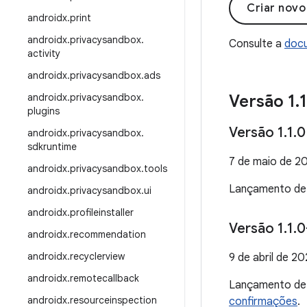
Criar nov
androidx
.
print
androidx
.
privacysandbox
.
Consulte a
docu
activity
androidx
.
privacysandbox
.
ads
androidx
.
privacysandbox
.
Versão 1
.
1
plugins
Versão 1
.
1
.
0
androidx
.
privacysandbox
.
sdkruntime
7 de maio de 2
androidx
.
privacysandbox
.
tools
Lançamento d
androidx
.
privacysandbox
.
ui
androidx
.
profileinstaller
Versão 1
.
1
.
0
androidx
.
recommendation
androidx
.
recyclerview
9 de abril de 2
androidx
.
remotecallback
Lançamento d
androidx
.
resourceinspection
confirmações
.