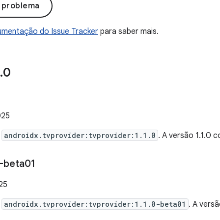
o problema
mentação do Issue Tracker
para saber mais.
.
0
025
e
androidx.tvprovider:tvprovider:1.1.0
. A versão 1.1.0
-beta01
025
e
androidx.tvprovider:tvprovider:1.1.0-beta01
. A vers