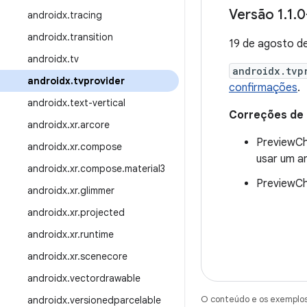
Versão 1
.
1
.
0
androidx
.
tracing
androidx
.
transition
19 de agosto d
androidx
.
tv
androidx.tvp
androidx
.
tvprovider
confirmações
.
androidx
.
text-vertical
Correções de
androidx
.
xr
.
arcore
PreviewCh
androidx
.
xr
.
compose
usar um a
androidx
.
xr
.
compose
.
material3
PreviewCh
androidx
.
xr
.
glimmer
androidx
.
xr
.
projected
androidx
.
xr
.
runtime
androidx
.
xr
.
scenecore
androidx
.
vectordrawable
O conteúdo e os exemplos 
androidx
.
versionedparcelable