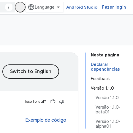
/
Android Studio
Fazer login
Nesta página
Declarar
dependências
Feedback
Versão 1.1.0
Versão 1.1.0
Isso foi útil?
Versão 1.1.0-
beta01
Exemplo de código
Versão 1.1.0-
alpha01