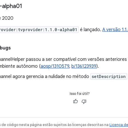
-alpha01
e 2020
rovider:tvprovider:1.1.0-alpha01
é lançado.
A versão 1.
 bugs
annelHelper passou a ser compatível com versões anteriores d
mbiente autônomo (
aosp/1310579
,
b/136123939
).
annel agora gerencia a nulidade no método
setDescription
Isso foi útil?
de código nesta página estão sujeitos às licenças descritas na
Licença d