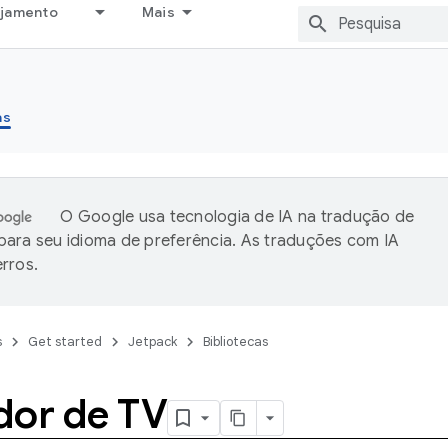
ejamento
Mais
as
O Google usa tecnologia de IA na tradução de
ara seu idioma de preferência. As traduções com IA
rros.
s
Get started
Jetpack
Bibliotecas
dor de TV