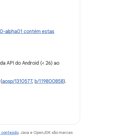
1.0-alpha01 contém estas
a API do Android (< 26) ao
(
aosp/1310577
,
b/119800858
).
e conteúdo
. Java e OpenJDK são marcas