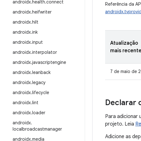
androidx
.
health
.
connect
Referência da AP
androidx.tvprovid
androidx
.
heifwriter
androidx
.
hilt
androidx
.
ink
androidx
.
input
Atualização
mais recent
androidx
.
interpolator
androidx
.
javascriptengine
7 de maio de 
androidx
.
leanback
androidx
.
legacy
androidx
.
lifecycle
Declarar 
androidx
.
lint
androidx
.
loader
Para adicionar 
androidx
.
projeto. Leia
Re
localbroadcastmanager
Adicione as de
androidx
.
media