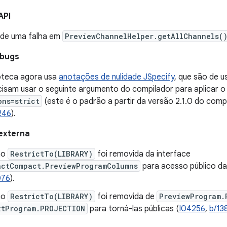
API
de uma falha em
PreviewChannelHelper.getAllChannels(
 bugs
ioteca agora usa
anotações de nulidade JSpecify
, que são de 
ecisam usar o seguinte argumento do compilador para aplicar o
ons=strict
(este é o padrão a partir da versão 2.1.0 do compil
246
).
externa
ão
RestrictTo(LIBRARY)
foi removida da interface
actCompact.PreviewProgramColumns
para acesso público da
076
).
ão
RestrictTo(LIBRARY)
foi removida de
PreviewProgram.
xtProgram.PROJECTION
para torná-las públicas (
I04256
,
b/13