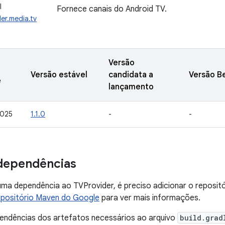
I
Fornece canais do Android TV.
er.media.tv
Versão
Versão estável
candidata a
Versão B
e
lançamento
2025
1.1.0
-
-
dependências
uma dependência ao TVProvider, é preciso adicionar o reposi
positório Maven do Google
para ver mais informações.
pendências dos artefatos necessários ao arquivo
build.grad