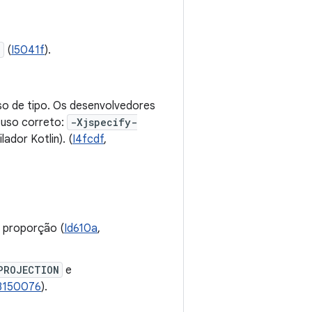
)
(
I5041f
).
uso de tipo. Os desenvolvedores
 uso correto:
-Xjspecify-
ador Kotlin). (
I4fcdf
,
 proporção (
Id610a
,
PROJECTION
e
8150076
).