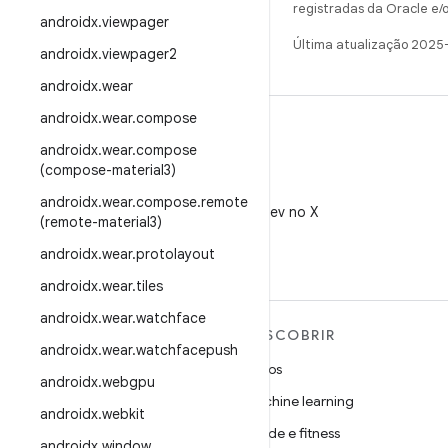
registradas da Oracle e/o
androidx
.
viewpager
Última atualização 2025
androidx
.
viewpager2
androidx
.
wear
androidx
.
wear
.
compose
androidx
.
wear
.
compose
(compose-material3)
X
androidx
.
wear
.
compose
.
remote
Siga @AndroidDev no X
(remote-material3)
androidx
.
wear
.
protolayout
androidx
.
wear
.
tiles
androidx
.
wear
.
watchface
MAIS SOBRE O ANDROID
DESCOBRIR
androidx
.
wear
.
watchfacepush
Android
Jogos
androidx
.
webgpu
Android para empresas
Machine learning
androidx
.
webkit
Segurança
Saúde e fitness
androidx
.
window