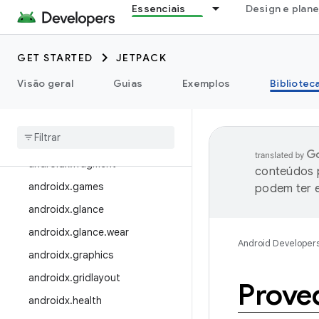
androidx.draganddrop
Essenciais
Design e plan
androidx.drawerlayout
androidx.dynamicanimation
GET STARTED
JETPACK
androidx.emoji
Visão geral
Guias
Exemplos
Bibliotec
androidx.emoji2
androidx
.
enterprise
androidx
.
exifinterface
androidx
.
fragment
conteúdos p
androidx
.
games
podem ter e
androidx
.
glance
androidx
.
glance
.
wear
Android Developer
androidx
.
graphics
androidx
.
gridlayout
Prove
androidx
.
health