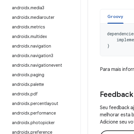
androidx
.
media3
Groovy
androidx
.
mediarouter
androidx
.
metrics
dependencie
androidx
.
multidex
impleme
}
androidx
.
navigation
androidx
.
navigation3
androidx
.
navigationevent
Para mais info
androidx
.
paging
androidx
.
palette
Feedback
androidx
.
pdf
androidx
.
percentlayout
Seu feedback aj
androidx
.
performance
melhorar esta b
Adicione seu vo
androidx
.
photopicker
androidx
.
preference