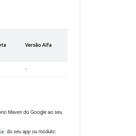
eta
Versão Alfa
-
tório Maven do Google ao seu
le
do seu app ou módulo: