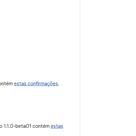
 contém
estas confirmações
.
ão 1.1.0-beta01 contém
estas