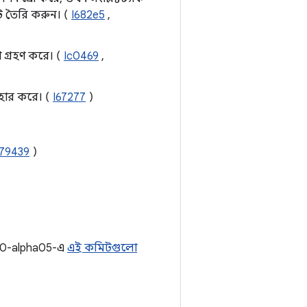
ট তৈরি করুন। (
I682e5
,
 গ্রহণ করে। (
Ic0469
,
হার করে। (
I67277
)
79439
)
0.0-alpha05-এ
এই কমিটগুলো