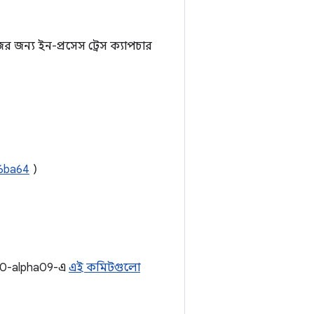
র জন্য ইন-প্রসেস ট্রেস ক্যাপচার
I6ba64
)
0.0-alpha09-এ
এই কমিটগুলো