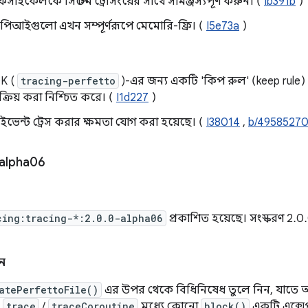
ইফসাইকেলকে সিস্টেম ট্রেসিংয়ের সাথে সামঞ্জস্যপূর্ণ করুন। (
Ib391b
)
এপিআইগুলো এখন সম্পূর্ণরূপে মেমোরি-ফ্রি। (
I5e73a
)
DK (
tracing-perfetto
)-এর জন্য একটি 'কিপ রুল' (keep rule) 
রিয় করা নিশ্চিত করে। (
I1d227
)
ইভেন্ট ট্রেস করার ক্ষমতা যোগ করা হয়েছে। (
I38014
,
b/4958527
alpha06
cing:tracing-*:2.0.0-alpha06
প্রকাশিত হয়েছে। সংস্করণ 2.
ন
atePerfettoFile()
এর উপর থেকে বিধিনিষেধ তুলে নিন, যাতে অন
ন
trace
/
traceCoroutine
মধ্যে কোনো
block()
একটি এক্সেপশ