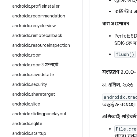
ট্রেসিং লা
androidx
.
profileinstaller
কাউন্টার 
androidx
.
recommendation
বাগ সংশোধন
androidx
.
recyclerview
androidx
.
remotecallback
Perfetto S
SDK-কে সক্
androidx
.
resourceinspection
flush()
androidx
.
room
androidx
.
room3 সম্পর্কে
সংস্করণ 2
.
0
.
0-
androidx
.
savedstate
androidx
.
security
২২ এপ্রিল, ২০২৬
androidx
.
sharetarget
androidx.tra
androidx
.
slice
অন্তর্ভুক্ত রয়েছে।
androidx
.
slidingpanelayout
এপিআই পরিবর্ত
androidx
.
sqlite
File.cre
androidx
.
startup
পারে। যখ