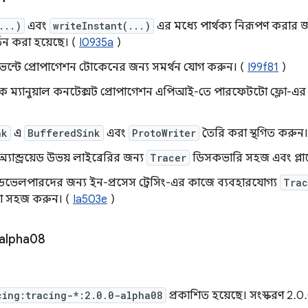
...)
এবং
writeInstant(...)
এর মধ্যে পার্থক্য নিরূপণ করার 
তন করা হয়েছে। (
I0935a
)
ট ইভেন্টে প্রোপাগেশন টোকেনের জন্য সমর্থন যোগ করুন। (
I99f81
)
ক ম্যানুয়াল কনটেক্সট প্রোপাগেশন এপিআই-তে পারফেটটো ফ্লো-এর সম
nk
এ
BufferedSink
এবং
ProtoWriter
তৈরি করা স্থগিত করুন।
যান্ড্রয়েড উভয় লাইব্রেরির জন্য
Tracer
ডিসকভারি সহজ এবং প্লা
ডেভেলপারদের জন্য ইন-প্রসেস ট্রেসিং-এর কাজে ব্যবহারযোগ্য
Trac
য়া সহজ করুন। (
Ia503e
)
alpha08
cing:tracing-*:2.0.0-alpha08
প্রকাশিত হয়েছে। সংস্করণ 2.