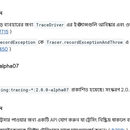
ন
জুড়ে ব্যবহারের জন্য
TraceDriver
এর ইনস্ট্যান্সগুলি আবিষ্কার এব
f715
)
recordException
কে
Tracer.recordExceptionAndThrow
এ 
450
)
alpha07
cing:tracing-*:2.0.0-alpha07
প্রকাশিত হয়েছে। সংস্করণ 2.
ন
ট্রেসার পাওয়ার জন্য একটি API যোগ করুন যা ট্রেসিং নিষ্ক্রিয় থাকলে 