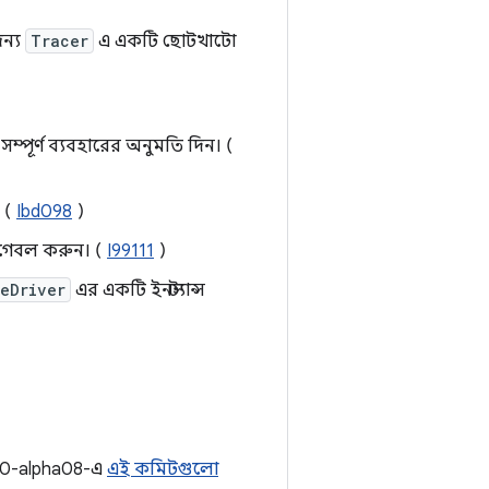
জন্য
Tracer
এ একটি ছোটখাটো
্পূর্ণ ব্যবহারের অনুমতি দিন। (
 (
Ibd098
)
গেবল করুন। (
I99111
)
eDriver
এর একটি ইনস্ট্যান্স
0.0-alpha08-এ
এই কমিটগুলো