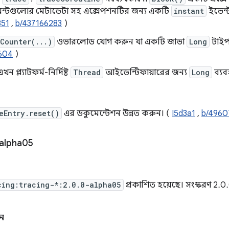
মেন্টগুলোর মেটাডেটা সহ এক্সেপশনটির জন্য একটি
instant
ইভেন্
851
,
b/437166283
)
tCounter(...)
ওভারলোড যোগ করুন যা একটি জাভা
Long
টাইপ
604
)
এখন প্ল্যাটফর্ম-নির্দিষ্ট
Thread
আইডেন্টিফায়ারের জন্য
Long
ব্যব
eEntry.reset()
এর ডকুমেন্টেশন উন্নত করুন। (
I5d3a1
,
b/4960
alpha05
cing:tracing-*:2.0.0-alpha05
প্রকাশিত হয়েছে। সংস্করণ 2.
ন