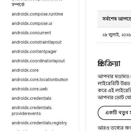
সম্পর্কে
androidx
.
compose
.
runtime
সর্বশেষ আপড
androidx
.
compose
.
ui
androidx
.
concurrent
২৯ জুলাই, ২০২৬
androidx
.
constraintlayout
androidx
.
contentpager
androidx
.
coordinatorlayout
প্রতিক্রিয়া
androidx
.
core
আপনার মতামত জে
androidx
.
core
.
locationbutton
লাইব্রেরিটি উন
androidx
.
core
.
uwb
করে এই লাইব্রে
আপনার ভোট যো
androidx
.
credentials
androidx
.
credentials
.
একটি নতুন স
providerevents
androidx
.
credentials
.
registry
আরও তথ্যের জন