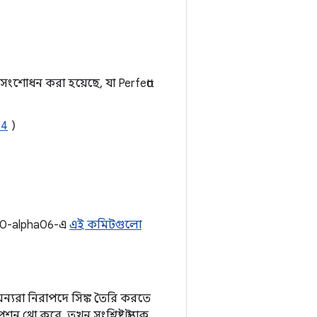
সংশোধন করা হয়েছে, যা Perfetto
04
)
0.0-alpha06-এ
এই কমিটগুলো
্যরা নিরাপদে সিঙ্ক তৈরি করতে
ন থ্রো করে, তখন সংশ্লিষ্ট স্ট্যাক