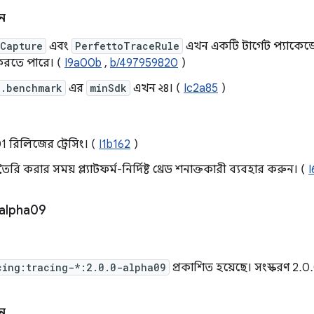
ন
oCapture
এবং
PerfettoTraceRule
এখন একটি টার্গেট প্যাকেজে
 করতে পারে। (
I9a00b
,
b/497959820
)
x.benchmark
এর
minSdk
এখন ২৪। (
Ic2a85
)
1 রিলিজের ট্রেসিং। (
I1b162
)
য তৈরি করার সময় প্ল্যাটফর্ম-নির্দিষ্ট থ্রেড শনাক্তকারী ব্যবহার করুন। (
alpha09
cing:tracing-*:2.0.0-alpha09
প্রকাশিত হয়েছে। সংস্করণ 2.
ন