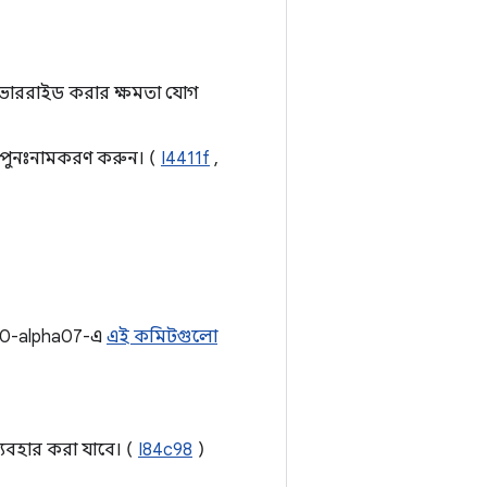
ং ওভাররাইড করার ক্ষমতা যোগ
পুনঃনামকরণ করুন। (
I4411f
,
0.0-alpha07-এ
এই কমিটগুলো
ব্যবহার করা যাবে। (
I84c98
)