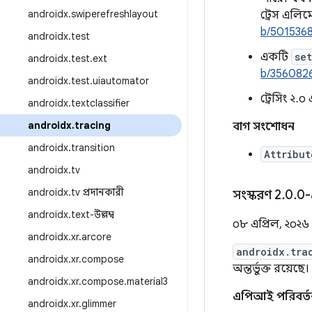
androidx
.
swiperefreshlayout
ট্রেস এলি
b/501536
androidx
.
test
একটি
se
androidx
.
test
.
ext
b/356082
androidx
.
test
.
uiautomator
ট্রেসিং ২.০ 
androidx
.
textclassifier
androidx
.
tracing
বাগ সংশোধন
androidx
.
transition
Attribut
androidx
.
tv
androidx
.
tv প্রদানকারী
সংস্করণ 2
.
0
.
0-
androidx
.
text-উল্লম্ব
০৮ এপ্রিল, ২০২৬
androidx
.
xr
.
arcore
androidx.tra
androidx
.
xr
.
compose
অন্তর্ভুক্ত রয়েছে।
androidx
.
xr
.
compose
.
material3
এপিআই পরিবর্ত
androidx
.
xr
.
glimmer