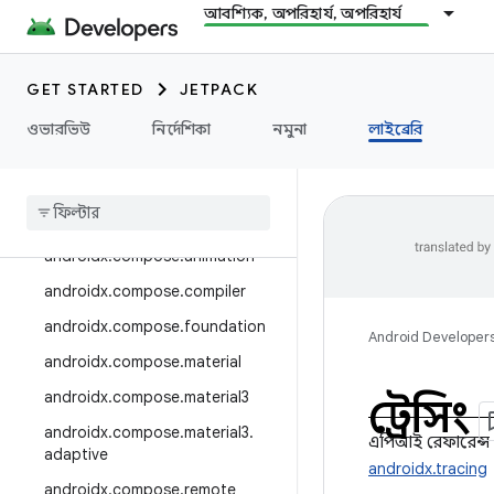
androidx.camera.media3
আবশ্যিক, অপরিহার্য, অপরিহার্য
androidx.camera.viewfinder
androidx.car
GET STARTED
JETPACK
androidx.car.app
ওভারভিউ
নির্দেশিকা
নমুনা
লাইব্রেরি
androidx.cardview
androidx
.
collection
androidx
.
compose
androidx
.
compose
.
animation
androidx
.
compose
.
compiler
androidx
.
compose
.
foundation
Android Developer
androidx
.
compose
.
material
androidx
.
compose
.
material3
ট্রেসিং
androidx
.
compose
.
material3
.
এপিআই রেফারেন্স
adaptive
androidx.tracing
androidx
.
compose
.
remote