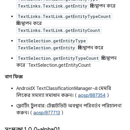
TextLinks.TextLink.getEntity
প্রতিস্থাপন করে
TextLinks.TextLink.getEntityTypeCount
প্রতিস্থাপন করে
TextLinks.TextLink.getEntityCount
TextSelection.getEntityType
TextSelection.getEntity
প্রতিস্থাপন করে
TextSelection.getEntityTypeCount
প্রতিস্থাপন
করে `TextSelection.getEntityCount
বাগ ফিক্স
AndroidX TextClassificationManager-এ মেমরি
লিকের সমস্যা সমাধান করুন। (
aosp/887354
)
ফ্লোটিং টুলবার: টেক্সটভিউ অবস্থান পরিবর্তন পরিচালনা
করুন। (
aosp/877713
)
সংস্করণ 1
.
0
.
0-alpha01