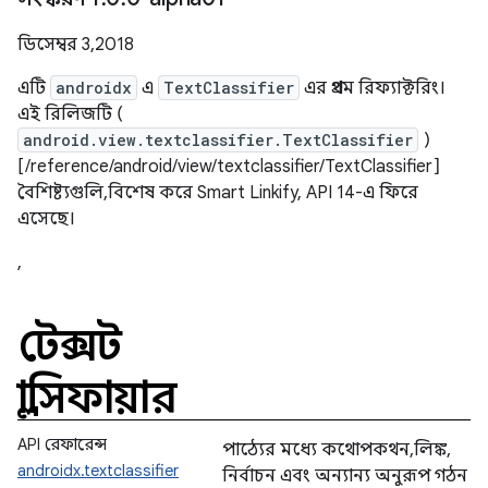
ডিসেম্বর 3, 2018
এটি
androidx
এ
TextClassifier
এর প্রথম রিফ্যাক্টরিং।
এই রিলিজটি (
android.view.textclassifier.TextClassifier
)
[/reference/android/view/textclassifier/TextClassifier]
বৈশিষ্ট্যগুলি, বিশেষ করে Smart Linkify, API 14-এ ফিরে
এসেছে।
,
টেক্সট
ক্লাসিফায়ার
API রেফারেন্স
পাঠ্যের মধ্যে কথোপকথন, লিঙ্ক,
androidx.textclassifier
নির্বাচন এবং অন্যান্য অনুরূপ গঠন