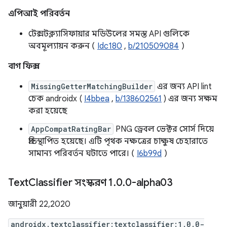
এপিআই পরিবর্তন
টেক্সটক্ল্যাসিফায়ার মডিউলের সমস্ত API গুলিকে
অবমূল্যায়ন করুন (
Idc180
,
b/210509084
)
বাগ ফিক্স
MissingGetterMatchingBuilder
এর জন্য API lint
চেক androidx (
I4bbea
,
b/138602561
) এর জন্য সক্ষম
করা হয়েছে
AppCompatRatingBar
PNG ড্রেবল ভেক্টর সোর্স দিয়ে
প্রতিস্থাপিত হয়েছে। এটি পৃথক নক্ষত্রের চাক্ষুষ চেহারাতে
সামান্য পরিবর্তন ঘটাতে পারে। (
I6b99d
)
Text
Classifier সংস্করণ 1
.
0
.
0-alpha03
জানুয়ারী 22, 2020
androidx.textclassifier:textclassifier:1.0.0-