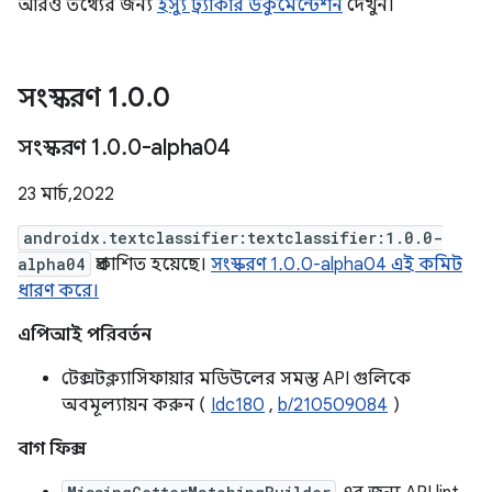
আরও তথ্যের জন্য
ইস্যু ট্র্যাকার ডকুমেন্টেশন
দেখুন।
সংস্করণ 1
.
0
.
0
সংস্করণ 1
.
0
.
0-alpha04
23 মার্চ, 2022
androidx.textclassifier:textclassifier:1.0.0-
alpha04
প্রকাশিত হয়েছে।
সংস্করণ 1.0.0-alpha04 এই কমিট
ধারণ করে।
এপিআই পরিবর্তন
টেক্সটক্ল্যাসিফায়ার মডিউলের সমস্ত API গুলিকে
অবমূল্যায়ন করুন (
Idc180
,
b/210509084
)
বাগ ফিক্স