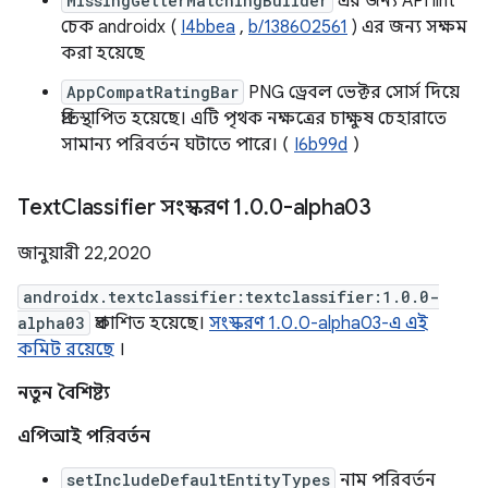
MissingGetterMatchingBuilder
এর জন্য API lint
চেক androidx (
I4bbea
,
b/138602561
) এর জন্য সক্ষম
করা হয়েছে
AppCompatRatingBar
PNG ড্রেবল ভেক্টর সোর্স দিয়ে
প্রতিস্থাপিত হয়েছে। এটি পৃথক নক্ষত্রের চাক্ষুষ চেহারাতে
সামান্য পরিবর্তন ঘটাতে পারে। (
I6b99d
)
Text
Classifier সংস্করণ 1
.
0
.
0-alpha03
জানুয়ারী 22, 2020
androidx.textclassifier:textclassifier:1.0.0-
alpha03
প্রকাশিত হয়েছে।
সংস্করণ 1.0.0-alpha03-এ এই
কমিট রয়েছে
।
নতুন বৈশিষ্ট্য
এপিআই পরিবর্তন
setIncludeDefaultEntityTypes
নাম পরিবর্তন