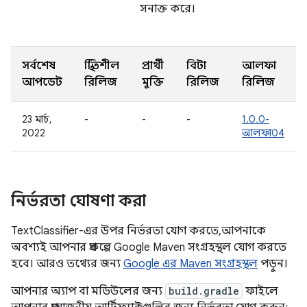
সনাক্ত করে।
সর্বশেষ
স্থিতিশীল
প্রার্থী
বিটা
আলফা
আপডেট
রিলিজ
মুক্তি
রিলিজ
রিলিজ
23 মার্চ,
-
-
-
1.0.0-
2022
আলফা04
নির্ভরতা ঘোষণা করা
TextClassifier-এর উপর নির্ভরতা যোগ করতে, আপনাকে
অবশ্যই আপনার প্রকল্পে Google Maven সংগ্রহস্থল যোগ করতে
হবে। আরও তথ্যের জন্য
Google এর Maven সংগ্রহস্থল
পড়ুন।
আপনার অ্যাপ বা মডিউলের জন্য
build.gradle
ফাইলে