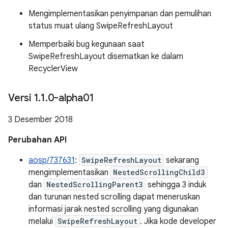
Mengimplementasikan penyimpanan dan pemulihan
status muat ulang SwipeRefreshLayout
Memperbaiki bug kegunaan saat
SwipeRefreshLayout disematkan ke dalam
RecyclerView
Versi 1
.
1
.
0-alpha01
3 Desember 2018
Perubahan API
aosp/737631
:
SwipeRefreshLayout
sekarang
mengimplementasikan
NestedScrollingChild3
dan
NestedScrollingParent3
sehingga 3 induk
dan turunan nested scrolling dapat meneruskan
informasi jarak nested scrolling yang digunakan
melalui
SwipeRefreshLayout
. Jika kode developer