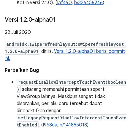
Kotlin versi 2.1.0). (
Iaf490
,
b/326456246
)
Versi 1
.
2
.
0-alpha01
22 Juli 2020
androidx.swiperefreshlayout:swiperefreshlayout:
1.2.0-alpha01
dirilis.
Versi 1.2.0-alpha01 berisi commit
ini.
Perbaikan Bug
requestDisallowInterceptTouchEvent(boolean
)
sekarang memenuhi permintaan seperti
ViewGroup lainnya. Meskipun sangat tidak
disarankan, perilaku baru tersebut dapat
dinonaktifkan dengan
setLegacyRequestDisallowInterceptTouchEven
tEnabled
. (
I968da
,
b/141855018
)