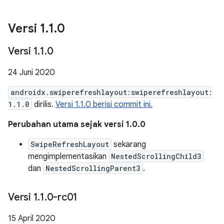
Versi 1
.
1
.
0
Versi 1
.
1
.
0
24 Juni 2020
androidx.swiperefreshlayout:swiperefreshlayout:
1.1.0
dirilis.
Versi 1.1.0 berisi commit ini.
Perubahan utama sejak versi 1.0.0
SwipeRefreshLayout
sekarang
mengimplementasikan
NestedScrollingChild3
dan
NestedScrollingParent3
.
Versi 1
.
1
.
0-rc01
15 April 2020