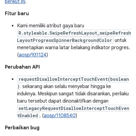
berikut ini
.
Fitur baru
Kami memiliki atribut gaya baru
R.styleable.SwipeRefreshLayout_swipeRefresh
LayoutProgressSpinnerBackgroundColor
untuk
menetapkan warna latar belakang indikator progres.
(
aosp/931124
)
Perubahan API
requestDisallowInterceptTouchEvent(boolean
)
sekarang akan selalu menyebar hingga ke
induknya. Meskipun sangat tidak disarankan, perilaku
baru tersebut dapat dinonaktifkan dengan
setLegacyRequestDisallowInterceptTouchEven
tEnabled
. (
aosp/1108540
)
Perbaikan bug