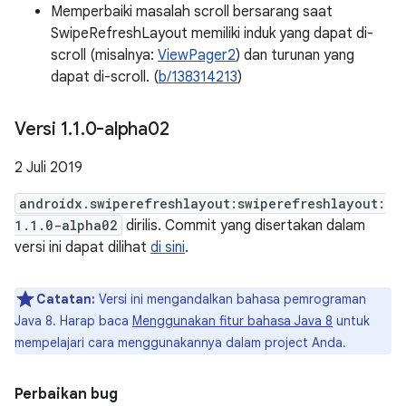
Memperbaiki masalah scroll bersarang saat
SwipeRefreshLayout memiliki induk yang dapat di-
scroll (misalnya:
ViewPager2
) dan turunan yang
dapat di-scroll. (
b/138314213
)
Versi 1
.
1
.
0-alpha02
2 Juli 2019
androidx.swiperefreshlayout:swiperefreshlayout:
1.1.0-alpha02
dirilis. Commit yang disertakan dalam
versi ini dapat dilihat
di sini
.
Catatan:
Versi ini mengandalkan bahasa pemrograman
Java 8. Harap baca
Menggunakan fitur bahasa Java 8
untuk
mempelajari cara menggunakannya dalam project Anda.
Perbaikan bug