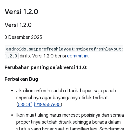
Versi 1
.
2
.
0
Versi 1
.
2
.
0
3 Desember 2025
androidx.swiperefreshlayout:swiperefreshlayout:
1.2.0
dirilis. Versi 1.2.0 berisi
commit ini
.
Perubahan penting sejak versi 1.1.0:
Perbaikan Bug
Jika ikon refresh sudah ditarik, hapus saja panah
sepenuhnya agar bayangannya tidak terlihat.
(
5350ff
,
b/186557635
)
Ikon muat ulang harus mereset posisinya dan semua
propertinya setelah ditarik sehingga berada dalam
status yang benar saat ditampilkan lagi. Sebelumnya,