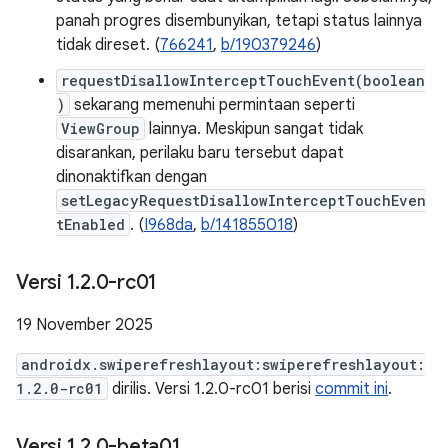
panah progres disembunyikan, tetapi status lainnya
tidak direset. (
766241
,
b/190379246
)
requestDisallowInterceptTouchEvent(boolean
)
sekarang memenuhi permintaan seperti
ViewGroup
lainnya. Meskipun sangat tidak
disarankan, perilaku baru tersebut dapat
dinonaktifkan dengan
setLegacyRequestDisallowInterceptTouchEven
tEnabled
. (
I968da
,
b/141855018
)
Versi 1
.
2
.
0-rc01
19 November 2025
androidx.swiperefreshlayout:swiperefreshlayout:
1.2.0-rc01
dirilis. Versi 1.2.0-rc01 berisi
commit ini
.
Versi 1
.
2
.
0-beta01