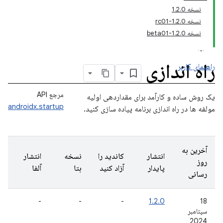
نسخه 1.2.0
نسخه 1.2.0-rc01
نسخه 1.2.0-beta01
راه اندازی
راهنمای کاربر
مرجع API
یک روش ساده و کارآمد برای مقداردهی اولیه
androidx.startup
مولفه ها در راه اندازی برنامه پیاده سازی کنید.
آخرین به
انتشار
کاندید را
نسخه
انتشار
روز
پایدار
آزاد کنید
بتا
آلفا
رسانی
-
-
-
1.2.0
18
سپتامبر
2024