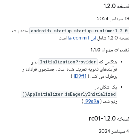
نسخه 1
0
.
2
.
18 سپتامبر 2024
androidx.startup:startup-runtime:1.2.0
منتشر شد.
نسخه 1.2.0 شامل
این commit ها
است.
تغییرات مهم از 1.1.0
هنگامی که
InitializationProvider
برای
فرآیندهای ثانویه تعریف شده است، جستجوی فراداده را
برطرف می کند. (
ID9ff1
)
یک اشکال در
AppInitializer.isEagerlyInitialized()
رفع شد. (
I99e9a
)
نسخه 1
0-rc01
.
2
.
4 سپتامبر 2024