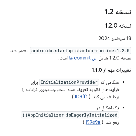
نسخه 1
2
.
نسخه 1
0
.
2
.
18 سپتامبر 2024
androidx.startup:startup-runtime:1.2.0
منتشر شد.
نسخه 1.2.0 شامل
این commit ها
است.
تغییرات مهم از 1.1.0
هنگامی که
InitializationProvider
برای
فرآیندهای ثانویه تعریف شده است، جستجوی فراداده را
برطرف می کند. (
ID9ff1
)
یک اشکال در
AppInitializer.isEagerlyInitialized()
رفع شد. (
I99e9a
)