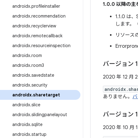
1.0.0 以降の
androidx
.
profileinstaller
androidx
.
recommendation
1.1.0 
します。
androidx
.
recyclerview
リソース
androidx
.
remotecallback
androidx
.
resourceinspection
Error
androidx
.
room
バージョン 1
androidx
.
room3
androidx
.
savedstate
2020 年 12 月 
androidx
.
security
androidx.sha
androidx
.
sharetarget
ありません。
バ
androidx
.
slice
バージョン 1
androidx
.
slidingpanelayout
androidx
.
sqlite
2020 年 10 月 
androidx
.
startup