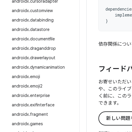
androidx
.
cursoradapter
dependencie
androidx
.
customview
impleme
androidx
.
databinding
}
androidx
.
datastore
androidx
.
documentfile
依存関係につい
androidx
.
draganddrop
androidx
.
drawerlayout
androidx
.
dynamicanimation
フィード
androidx
.
emoji
お寄せいただい
androidx
.
emoji2
や、このライブ
androidx
.
enterprise
く前に、このラ
できます。
androidx
.
exifinterface
androidx
.
fragment
新しい問題
androidx
.
games