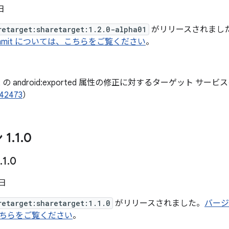
 日
retarget:sharetarget:1.2.0-alpha01
がリリースされまし
mmit については、こちらをご覧ください
。
d 12 の android:exported 属性の修正に対するターゲット 
742473
）
 1
.
1
.
0
.
1
.
0
 日
retarget:sharetarget:1.1.0
がリリースされました。
バージョ
ちらをご覧ください
。