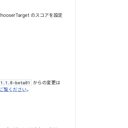
ChooserTarget のスコアを設定
1.1.0-beta01
からの変更は
らをご覧ください
。