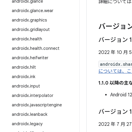
androidx
.
glance
詳細については
androidx
.
glance
.
wear
androidx
.
graphics
バージョン
androidx
.
gridlayout
androidx
.
health
バージョン 1
androidx
.
health
.
connect
2022 年 10 月 
androidx
.
heifwriter
androidx.sha
androidx
.
hilt
については、こ
androidx
.
ink
1.1.0 以降の
androidx
.
input
Android 
androidx
.
interpolator
androidx
.
javascriptengine
バージョン 1
androidx
.
leanback
androidx
.
legacy
2022 年 7 月 2