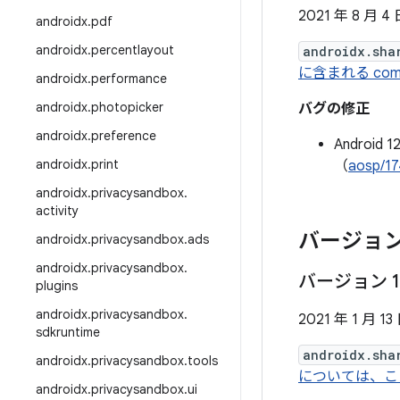
2021 年 8 月 4
androidx
.
pdf
androidx
.
percentlayout
androidx.sha
に含まれる co
androidx
.
performance
androidx
.
photopicker
バグの修正
androidx
.
preference
Androi
androidx
.
print
（
aosp/1
androidx
.
privacysandbox
.
activity
バージョン
androidx
.
privacysandbox
.
ads
androidx
.
privacysandbox
.
バージョン 1
plugins
androidx
.
privacysandbox
.
2021 年 1 月 13
sdkruntime
androidx.sha
androidx
.
privacysandbox
.
tools
については、こ
androidx
.
privacysandbox
.
ui