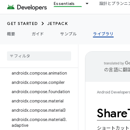
Essentials
設計とプランニ
androidx.camera.media3
androidx.camera.viewfinder
GET STARTED
JETPACK
androidx.car
概要
ガイド
サンプル
ライブラリ
androidx.car.app
androidx
.
cardview
androidx
.
collection
androidx
.
compose
の言語に翻
androidx
.
compose
.
animation
androidx
.
compose
.
compiler
androidx
.
compose
.
foundation
Android Developer
androidx
.
compose
.
material
Share
androidx
.
compose
.
material3
androidx
.
compose
.
material3
.
adaptive
ショートカット