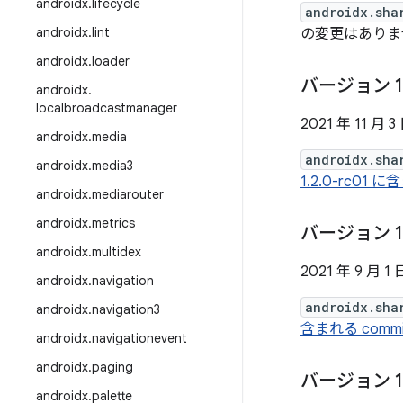
androidx
.
lifecycle
androidx.sha
androidx
.
lint
の変更はありま
androidx
.
loader
バージョン 1
androidx
.
localbroadcastmanager
2021 年 11 月 3
androidx
.
media
androidx.sha
androidx
.
media3
1.2.0-rc0
androidx
.
mediarouter
androidx
.
metrics
バージョン 1
androidx
.
multidex
2021 年 9 月 1 
androidx
.
navigation
androidx.sha
androidx
.
navigation3
含まれる com
androidx
.
navigationevent
androidx
.
paging
バージョン 1
androidx
.
palette