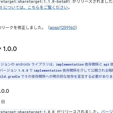
retarget:sharetarget:1.1.0-beta01
がリリースされました
mit については、こちらをご覧ください
。
のリークを修正しました。（
aosp/1259160
）
 1
.
0
.
0
ョンの androidx ライブラリは、
依存関係と
依
implementation
api
。バージョン
で
依存関係を介して公開される暗
1.0.0
implementation
でその依存関係への明示的な依存を宣言する必要がありま
ild.gradle
.
0
.
0
4 日
retarget:sharetarget:1.0.0
がリリースされました。
バージョ