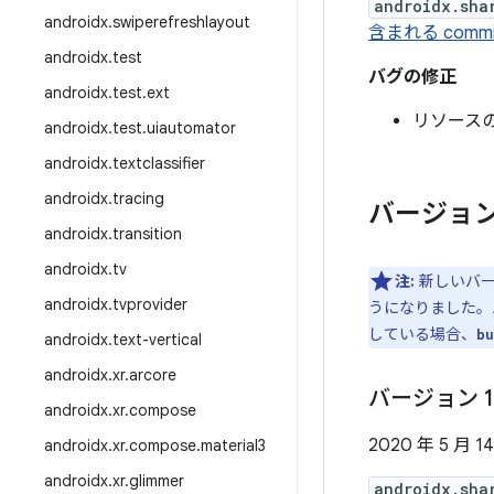
androidx.sha
androidx
.
swiperefreshlayout
含まれる com
androidx
.
test
バグの修正
androidx
.
test
.
ext
リソース
androidx
.
test
.
uiautomator
androidx
.
textclassifier
androidx
.
tracing
バージョン
androidx
.
transition
androidx
.
tv
注:
新しいバージ
androidx
.
tvprovider
うになりました
している場合、
bu
androidx
.
text-vertical
androidx
.
xr
.
arcore
バージョン 1
androidx
.
xr
.
compose
2020 年 5 月 1
androidx
.
xr
.
compose
.
material3
androidx
.
xr
.
glimmer
androidx.sha