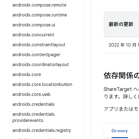
androidx
.
compose
.
remote
androidx
.
compose
.
runtime
最新の更新
androidx
.
compose
.
ui
androidx
.
concurrent
androidx
.
constraintlayout
2022 年 10 月 
androidx
.
contentpager
androidx
.
coordinatorlayout
依存関係
androidx
.
core
androidx
.
core
.
locationbutton
ShareTarg
androidx
.
core
.
uwb
ります。詳しく
androidx
.
credentials
アプリまたはモ
androidx
.
credentials
.
providerevents
androidx
.
credentials
.
registry
Groovy