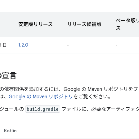
ベータ版
安定版リリース
リリース候補版
ス
5 日
1.2.0
-
-
の宣言
et への依存関係を追加するには、Google の Maven リポジ
は、
Google の Maven リポジトリ
をご覧ください。
ジュールの
build.gradle
ファイルに、必要なアーティファ
Kotlin