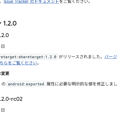
、
Issue Tracker のドキュメント
をご覧ください。
 1
.
2
.
0
.
2
.
0
5 日
retarget:sharetarget:1.2.0
がリリースされました。
バージョ
ちらをご覧ください
。
主な変更
12 の
android:exported
属性に必要な明示的な値を修正しま
.
2
.
0-rc02
7 日