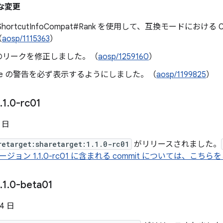
主な変更
は、ShortcutInfoCompat#Rank を使用して、互換モードにおける 
（
aosp/1115363
）
のリークを修正しました。（
aosp/1259160
）
prone の警告を必ず表示するようにしました。（
aosp/1199825
）
.
1
.
0-rc01
2 日
retarget:sharetarget:1.1.0-rc01
がリリースされました。
ージョン 1.1.0-rc01 に含まれる commit については、こち
.
1
.
0-beta01
14 日