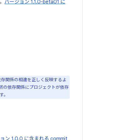
。
バージョン 1.1.0-beta01 に
存関係の相違を正しく反映するよ
黙の依存関係にプロジェクトが依存
す。
ン 1.0.0 に含まれる commit