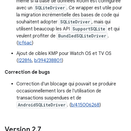
même si la base de données Room est configurée
avec un
SQLiteDriver
. Ce wrapper est utile pour
la migration incrémentielle des bases de code qui
souhaitent adopter
SQLiteDriver
, mais qui
utilisent beaucoup les API
SupportSQLite
et qui
veulent profiter de
BundledSQLiteDriver
.
(
Icf6ac
)
Ajout de cibles KMP pour Watch OS et TV OS
(
I228f6
,
b/394238801
)
Correction de bugs
Correction d'un blocage qui pouvait se produire
occasionnellement lors de l'utilisation de
transactions suspendues et de
AndroidSQLiteDriver
. (
b/415006268
)
Version 2
.
7