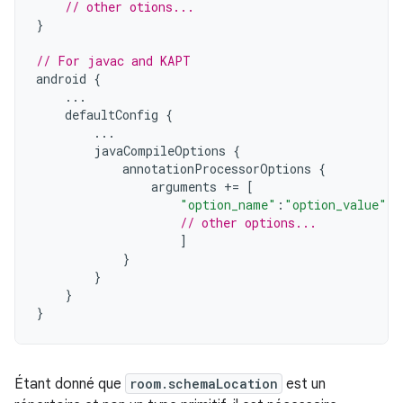
// other otions...
}
// For javac and KAPT
android
{
...
defaultConfig
{
...
javaCompileOptions
{
annotationProcessorOptions
{
arguments
+=
[
"option_name"
:
"option_value"
,
// other options...
]
}
}
}
}
Étant donné que
room.schemaLocation
est un