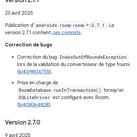
Version 2
.
7
.
1
23 avril 2025
Publication d'
androidx.room:room-*:2.7.1
. La
version 2.7.1 contient
ces commits
.
Correction de bugs
Correction du bug
IndexOutOfBoundsException
lors de la validation du convertisseur de type fourni.
(
b/409804755
).
Prise en charge de
RoomDatabase.runInTransaction()
lorsqu'un
SQLiteDriver
est configuré avec Room.
(
b/408364828
).
Version 2
.
7
.
0
9 avril 2025