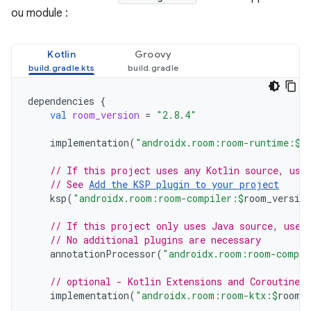
ou module :
Kotlin
Groovy
dependencies
{
val
room_version
=
"2.8.4"
implementation
(
"androidx.room:room-runtime:
$
r
// If this project uses any Kotlin source, use
// See 
Add the KSP plugin to your project
ksp
(
"androidx.room:room-compiler:
$
room_version
// If this project only uses Java source, use 
// No additional plugins are necessary
annotationProcessor
(
"androidx.room:room-compil
// optional - Kotlin Extensions and Coroutines
implementation
(
"androidx.room:room-ktx:
$
room_