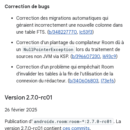
Correction de bugs
Correction des migrations automatiques qui
géraient incorrectement une nouvelle colonne dans
une table FTS. (
b/348227770
,
Ic53f3
)
Correction d'un plantage du compilateur Room dû à
un
NullPointerException
lors du traitement de
sources non JVM via KSP. (
b/396607230
,
I693c9
)
Correction d'un problème qui empêchait Room
d'invalider les tables à la fin de l'utilisation de la
connexion du rédacteur. (
b/340606803
,
I73ef6
)
Version 2
.
7
.
0-rc01
26 février 2025
Publication d'
androidx.room:room-*:2.7.0-rc01
. La
version 2.7.0-rc01 contient
ces commits
.