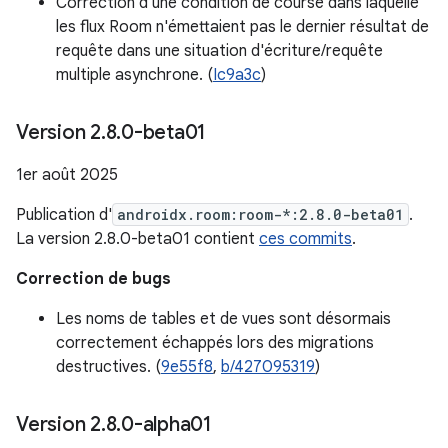
Correction d'une condition de course dans laquelle
les flux Room n'émettaient pas le dernier résultat de
requête dans une situation d'écriture/requête
multiple asynchrone. (
Ic9a3c
)
Version 2
.
8
.
0-beta01
1er août 2025
Publication d'
androidx.room:room-*:2.8.0-beta01
.
La version 2.8.0-beta01 contient
ces commits
.
Correction de bugs
Les noms de tables et de vues sont désormais
correctement échappés lors des migrations
destructives. (
9e55f8
,
b/427095319
)
Version 2
.
8
.
0-alpha01