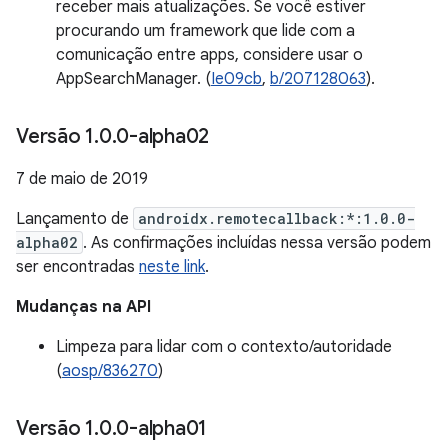
receber mais atualizações. Se você estiver
procurando um framework que lide com a
comunicação entre apps, considere usar o
AppSearchManager. (
Ie09cb
,
b/207128063
).
Versão 1
.
0
.
0-alpha02
7 de maio de 2019
Lançamento de
androidx.remotecallback:*:1.0.0-
alpha02
. As confirmações incluídas nessa versão podem
ser encontradas
neste link
.
Mudanças na API
Limpeza para lidar com o contexto/autoridade
(
aosp/836270
)
Versão 1
.
0
.
0-alpha01