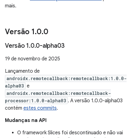
mais.
Versão 1
.
0
.
0
Versão 1
.
0
.
0-alpha03
19 de novembro de 2025
Lançamento de
androidx.remotecallback:remotecallback:1.0.0-
alpha03
e
androidx.remotecallback:remotecallback-
processor:1.0.0-alpha03
. A versão 1.0.0-alpha03
contém
estes commits
.
Mudanças na API
O framework Slices foi descontinuado e não vai