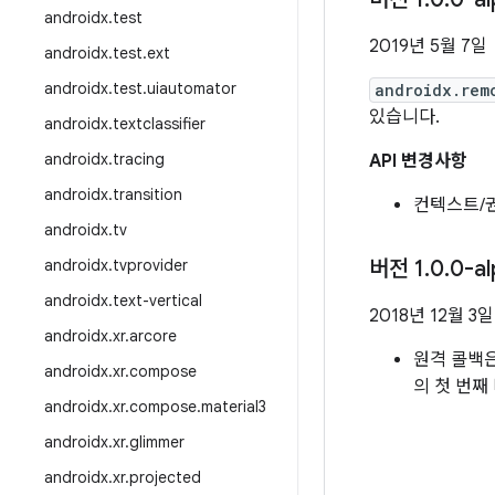
androidx
.
test
2019년 5월 7일
androidx
.
test
.
ext
androidx
.
test
.
uiautomator
androidx.rem
있습니다.
androidx
.
textclassifier
androidx
.
tracing
API 변경사항
androidx
.
transition
컨텍스트/권
androidx
.
tv
androidx
.
tvprovider
버전 1
.
0
.
0-a
androidx
.
text-vertical
2018년 12월 3일
androidx
.
xr
.
arcore
원격 콜백
androidx
.
xr
.
compose
의 첫 번째
androidx
.
xr
.
compose
.
material3
androidx
.
xr
.
glimmer
androidx
.
xr
.
projected