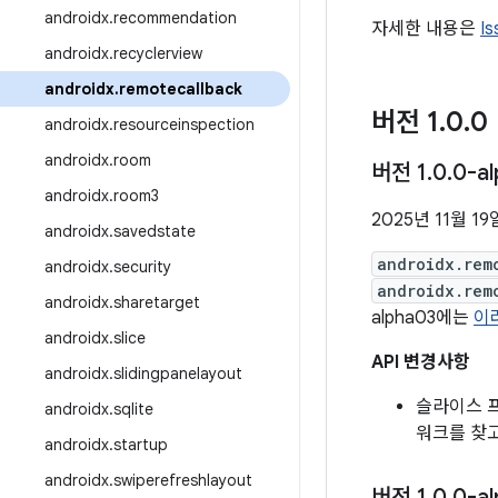
androidx
.
recommendation
자세한 내용은
I
androidx
.
recyclerview
androidx
.
remotecallback
버전 1
.
0
.
0
androidx
.
resourceinspection
androidx
.
room
버전 1
.
0
.
0-a
androidx
.
room3
2025년 11월 19
androidx
.
savedstate
androidx.rem
androidx
.
security
androidx.rem
androidx
.
sharetarget
alpha03에는
이
androidx
.
slice
API 변경사항
androidx
.
slidingpanelayout
슬라이스 
androidx
.
sqlite
워크를 찾고 
androidx
.
startup
androidx
.
swiperefreshlayout
버전 1
.
0
.
0-a