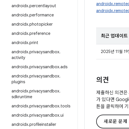
androidx.remotec
androidx
.
percentlayout
androidx.remotec
androidx
.
performance
androidx
.
photopicker
androidx
.
preference
최근 업데이트
androidx
.
print
2025년 11월 1
androidx
.
privacysandbox
.
activity
androidx
.
privacysandbox
.
ads
androidx
.
privacysandbox
.
의견
plugins
androidx
.
privacysandbox
.
제출하신 의견은 
sdkruntime
가 있다면 Goo
androidx
.
privacysandbox
.
tools
튼을 클릭하여 기
androidx
.
privacysandbox
.
ui
새로운 문제
androidx
.
profileinstaller