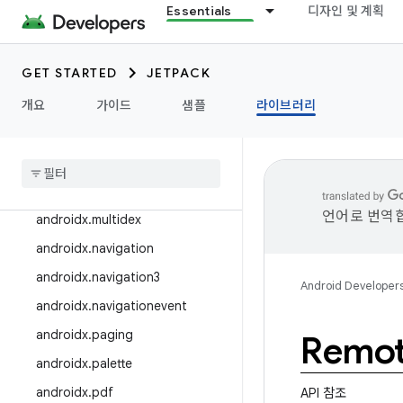
androidx.lint
Essentials
디자인 및 계획
androidx.loader
androidx.localbroadcastmanag
GET STARTED
JETPACK
er
androidx.media
개요
가이드
샘플
라이브러리
androidx
.
media3
androidx
.
mediarouter
androidx
.
metrics
언어로 번역합
androidx
.
multidex
androidx
.
navigation
androidx
.
navigation3
Android Developer
androidx
.
navigationevent
androidx
.
paging
Remot
androidx
.
palette
androidx
.
pdf
API 참조