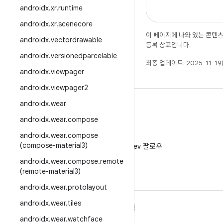
androidx
.
xr
.
runtime
androidx
.
xr
.
scenecore
이 페이지에 나와 있는 콘텐
androidx
.
vectordrawable
등록 상표입니다.
androidx
.
versionedparcelable
최종 업데이트: 2025-11-19
androidx
.
viewpager
androidx
.
viewpager2
androidx
.
wear
androidx
.
wear
.
compose
androidx
.
wear
.
compose
X
(compose-material3)
X에서 @AndroidDev 팔로우
androidx
.
wear
.
compose
.
remote
(remote-material3)
androidx
.
wear
.
protolayout
androidx
.
wear
.
tiles
ANDROID 자세히 알아보기
탐색
androidx
.
wear
.
watchface