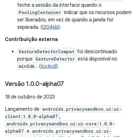
feche a sessão da interface quando o
PoolingContainer
indicar que os recursos podem
ser liberados, em vez de quando a janela for
separada. (
I2046b
).
Contribuição externa
GestureDetectorCompat
foi descontinuado
porque
GestureDetector
está disponível no
minSdk
. (
Icc4cd
).
Versão 1
.
0
.
0-alpha07
18 de outubro de 2023
Lançamento de
androidx.privacysandbox.ui:ui-
client:1.0.0-alpha07
,
androidx.privacysandbox.ui:ui-core:1.0.0-
alpha07
e
androidx.privacysandbox.ui:ui-