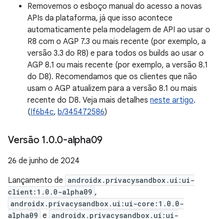
Removemos o esboço manual do acesso a novas
APIs da plataforma, já que isso acontece
automaticamente pela modelagem de API ao usar o
R8 com o AGP 7.3 ou mais recente (por exemplo, a
versão 3.3 do R8) e para todos os builds ao usar o
AGP 8.1 ou mais recente (por exemplo, a versão 8.1
do D8). Recomendamos que os clientes que não
usam o AGP atualizem para a versão 8.1 ou mais
recente do D8. Veja mais detalhes
neste artigo
.
(
If6b4c
,
b/345472586
)
Versão 1
.
0
.
0-alpha09
26 de junho de 2024
Lançamento de
androidx.privacysandbox.ui:ui-
client:1.0.0-alpha09
,
androidx.privacysandbox.ui:ui-core:1.0.0-
alpha09
e
androidx.privacysandbox.ui:ui-