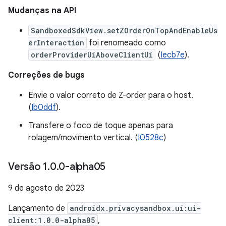
Mudanças na API
SandboxedSdkView.setZOrderOnTopAndEnableUs
erInteraction
foi renomeado como
orderProviderUiAboveClientUi
(
Iecb7e
).
Correções de bugs
Envie o valor correto de Z-order para o host.
(
Ib0ddf
).
Transfere o foco de toque apenas para
rolagem/movimento vertical. (
I0528c
)
Versão 1
.
0
.
0-alpha05
9 de agosto de 2023
Lançamento de
androidx.privacysandbox.ui:ui-
client:1.0.0-alpha05
,