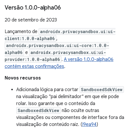
Versão 1
.
0
.
0-alpha06
20 de setembro de 2023
Lançamento de
androidx.privacysandbox.ui:ui-
client:1.0.0-alpha06
,
androidx.privacysandbox.ui:ui-core:1.0.0-
alpha06
e
androidx.privacysandbox.ui:ui-
provider:1.0.0-alpha06
.
A versão 1.0.0-alpha06
contém estas confirmações
.
Novos recursos
Adicionada lógica para cortar
SandboxedSdkView
na visualização "pai delimitador" em que ele pode
rolar. Isso garante que o conteúdo da
SandboxedSdkView
não oculte outras
visualizações ou componentes de interface fora da
visualização de conteúdo raiz. (
I9ea94
)