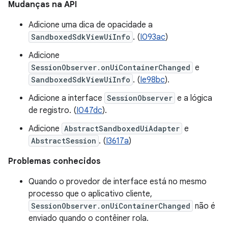
Mudanças na API
Adicione uma dica de opacidade a
SandboxedSdkViewUiInfo
. (
I093ac
)
Adicione
SessionObserver.onUiContainerChanged
e
SandboxedSdkViewUiInfo
. (
Ie98bc
).
Adicione a interface
SessionObserver
e a lógica
de registro. (
I047dc
).
Adicione
AbstractSandboxedUiAdapter
e
AbstractSession
. (
I3617a
)
Problemas conhecidos
Quando o provedor de interface está no mesmo
processo que o aplicativo cliente,
SessionObserver.onUiContainerChanged
não é
enviado quando o contêiner rola.