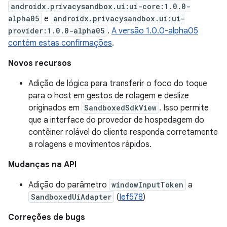
androidx.privacysandbox.ui:ui-core:1.0.0-
alpha05
e
androidx.privacysandbox.ui:ui-
provider:1.0.0-alpha05
.
A versão 1.0.0-alpha05
contém estas confirmações
.
Novos recursos
Adição de lógica para transferir o foco do toque
para o host em gestos de rolagem e deslize
originados em
SandboxedSdkView
. Isso permite
que a interface do provedor de hospedagem do
contêiner rolável do cliente responda corretamente
a rolagens e movimentos rápidos.
Mudanças na API
Adição do parâmetro
windowInputToken
a
SandboxedUiAdapter
(
Ief578
)
Correções de bugs