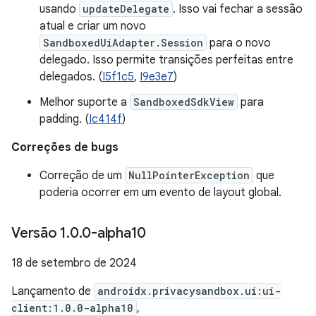
usando
updateDelegate
. Isso vai fechar a sessão
atual e criar um novo
SandboxedUiAdapter.Session
para o novo
delegado. Isso permite transições perfeitas entre
delegados. (
I5f1c5
,
I9e3e7
)
Melhor suporte a
SandboxedSdkView
para
padding. (
Ic414f
)
Correções de bugs
Correção de um
NullPointerException
que
poderia ocorrer em um evento de layout global.
Versão 1
.
0
.
0-alpha10
18 de setembro de 2024
Lançamento de
androidx.privacysandbox.ui:ui-
client:1.0.0-alpha10
,