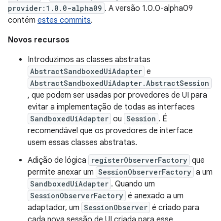
provider:1.0.0-alpha09
. A versão 1.0.0-alpha09
contém
estes commits
.
Novos recursos
Introduzimos as classes abstratas
AbstractSandboxedUiAdapter
e
AbstractSandboxedUiAdapter.AbstractSession
, que podem ser usadas por provedores de UI para
evitar a implementação de todas as interfaces
SandboxedUiAdapter
ou
Session
. É
recomendável que os provedores de interface
usem essas classes abstratas.
Adição de lógica
registerObserverFactory
que
permite anexar um
SessionObserverFactory
a um
SandboxedUiAdapter
. Quando um
SessionObserverFactory
é anexado a um
adaptador, um
SessionObserver
é criado para
cada nova sessão de UI criada para esse