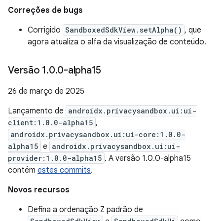
Correções de bugs
Corrigido
SandboxedSdkView.setAlpha()
, que
agora atualiza o alfa da visualização de conteúdo.
Versão 1
.
0
.
0-alpha15
26 de março de 2025
Lançamento de
androidx.privacysandbox.ui:ui-
client:1.0.0-alpha15
,
androidx.privacysandbox.ui:ui-core:1.0.0-
alpha15
e
androidx.privacysandbox.ui:ui-
provider:1.0.0-alpha15
. A versão 1.0.0-alpha15
contém
estes commits
.
Novos recursos
Defina a ordenação Z padrão de