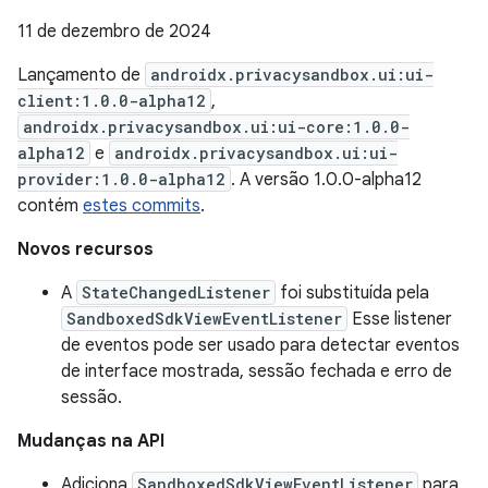
11 de dezembro de 2024
Lançamento de
androidx.privacysandbox.ui:ui-
client:1.0.0-alpha12
,
androidx.privacysandbox.ui:ui-core:1.0.0-
alpha12
e
androidx.privacysandbox.ui:ui-
provider:1.0.0-alpha12
. A versão 1.0.0-alpha12
contém
estes commits
.
Novos recursos
A
StateChangedListener
foi substituída pela
SandboxedSdkViewEventListener
Esse listener
de eventos pode ser usado para detectar eventos
de interface mostrada, sessão fechada e erro de
sessão.
Mudanças na API
Adiciona
SandboxedSdkViewEventListener
para