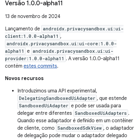
Versão 1
.
0
.
0-alpha11
13 de novembro de 2024
Lançamento de
androidx.privacysandbox.ui:ui-
client:1.0.0-alpha11
,
androidx.privacysandbox.ui:ui-core:1.0.0-
alpha11
e
androidx.privacysandbox.ui:ui-
provider:1.0.0-alpha11
. A versão 1.0.0-alpha11
contém
estes commits
.
Novos recursos
Introduzimos uma API experimental,
DelegatingSandboxedUiAdapter
, que estende
SandboxedUiAdapter
e pode ser usada para
delegar entre diferentes
SandboxedUiAdapters
.
Quando esse adaptador é definido em um contêiner
de cliente, como
SandboxedSdkView
, o adaptador
de delegação pode mudar o adaptador delegado