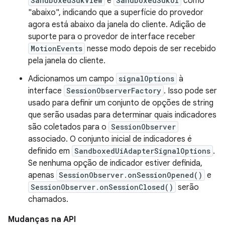
SandboxedSdkView
e
SandboxedSdkUi
como
"abaixo", indicando que a superfície do provedor
agora está abaixo da janela do cliente. Adição de
suporte para o provedor de interface receber
MotionEvents
nesse modo depois de ser recebido
pela janela do cliente.
Adicionamos um campo
signalOptions
à
interface
SessionObserverFactory
. Isso pode ser
usado para definir um conjunto de opções de string
que serão usadas para determinar quais indicadores
são coletados para o
SessionObserver
associado. O conjunto inicial de indicadores é
definido em
SandboxedUiAdapterSignalOptions
.
Se nenhuma opção de indicador estiver definida,
apenas
SessionObserver.onSessionOpened()
e
SessionObserver.onSessionClosed()
serão
chamados.
Mudanças na API