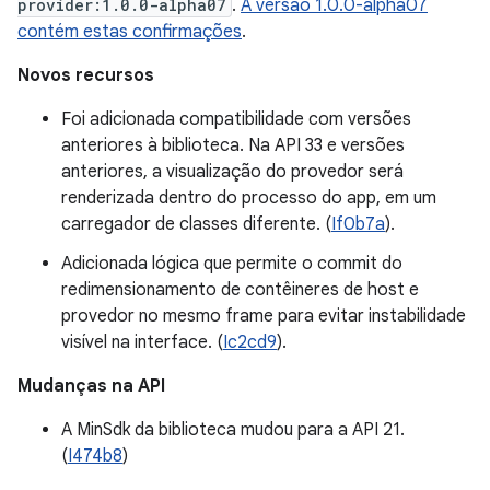
provider:1.0.0-alpha07
.
A versão 1.0.0-alpha07
contém estas confirmações
.
Novos recursos
Foi adicionada compatibilidade com versões
anteriores à biblioteca. Na API 33 e versões
anteriores, a visualização do provedor será
renderizada dentro do processo do app, em um
carregador de classes diferente. (
If0b7a
).
Adicionada lógica que permite o commit do
redimensionamento de contêineres de host e
provedor no mesmo frame para evitar instabilidade
visível na interface. (
Ic2cd9
).
Mudanças na API
A MinSdk da biblioteca mudou para a API 21.
(
I474b8
)