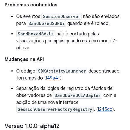
Problemas conhecidos
Os eventos
SessionObserver
não são enviados
para
SandboxedSdkUi
quando ele é rolado.
SandboxedSdkUi
não é cortado pelas
visualizações principais quando está no modo Z-
above.
Mudanças na API
O código
SDKActivityLauncher
descontinuado
foi removido (
I49a4f
).
Separação da lógica de registro da fábrica de
observadores de
SandboxedUiAdapter
com a
adição de uma nova interface
SessionObserverFactoryRegistry
. (
I245cc
).
Versão 1
.
0
.
0-alpha12