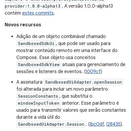
provider:1.0.0-alpha13
. A versão 1.0.0-alpha13
contém
estes commits
.
Novos recursos
Adição de um objeto combinável chamado
SandboxedSdkUi
, que pode ser usado para
mostrar conteúdo remoto em uma interface do
Compose. Esse objeto usa conceitos
SandboxedSdkView
atuais para gerenciamento de
sessões e listeners de eventos. (
I009cf
)
A assinatura
SandboxedUiAdapter.openSession
foi alterada para incluir um novo parâmetro
SessionConstants
, que substitui o
windowInputToken
anterior. Esse parâmetro é
usado para transmitir valores que serão constantes
durante a vida útil do
SandboxedUiAdapter.Session
. (
Ibc0df
,
I28435
).