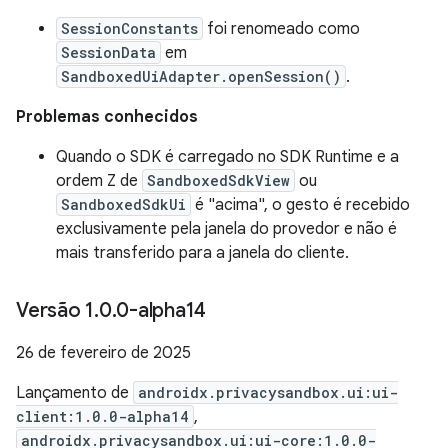
SessionConstants
foi renomeado como
SessionData
em
SandboxedUiAdapter.openSession()
.
Problemas conhecidos
Quando o SDK é carregado no SDK Runtime e a
ordem Z de
SandboxedSdkView
ou
SandboxedSdkUi
é "acima", o gesto é recebido
exclusivamente pela janela do provedor e não é
mais transferido para a janela do cliente.
Versão 1
.
0
.
0-alpha14
26 de fevereiro de 2025
Lançamento de
androidx.privacysandbox.ui:ui-
client:1.0.0-alpha14
,
androidx.privacysandbox.ui:ui-core:1.0.0-