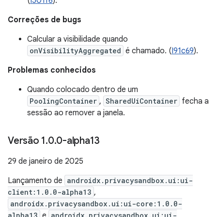
(
I501f6
).
Correções de bugs
Calcular a visibilidade quando
onVisibilityAggregated
é chamado. (
I91c69
).
Problemas conhecidos
Quando colocado dentro de um
PoolingContainer
,
SharedUiContainer
fecha a
sessão ao remover a janela.
Versão 1
.
0
.
0-alpha13
29 de janeiro de 2025
Lançamento de
androidx.privacysandbox.ui:ui-
client:1.0.0-alpha13
,
androidx.privacysandbox.ui:ui-core:1.0.0-
alpha13
e
androidx.privacysandbox.ui:ui-