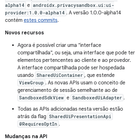
alpha14
e
androidx.privacysandbox.ui:ui-
provider:1.0.0-alpha14
. A versão 1.0.0-alpha14
contém
estes commits
.
Novos recursos
Agora é possível criar uma "interface
compartilhada", ou seja, uma interface que pode ter
elementos pertencentes ao cliente e ao provedor.
A interface compartilhada pode ser hospedada
usando
SharedUiContainer
, que estende
ViewGroup
. As novas APIs usam o conceito de
gerenciamento de sessão semelhante ao de
SandboxedSdkView
e
SandboxedUiAdapter
.
Todas as APIs adicionadas nesta versão estão
atrás da flag
SharedUiPresentationApi
@RequiresOptIn
.
Mudanças na API