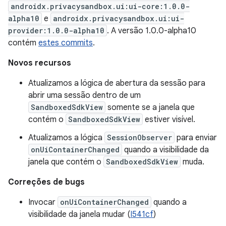
androidx.privacysandbox.ui:ui-core:1.0.0-
alpha10
e
androidx.privacysandbox.ui:ui-
provider:1.0.0-alpha10
. A versão 1.0.0-alpha10
contém
estes commits
.
Novos recursos
Atualizamos a lógica de abertura da sessão para
abrir uma sessão dentro de um
SandboxedSdkView
somente se a janela que
contém o
SandboxedSdkView
estiver visível.
Atualizamos a lógica
SessionObserver
para enviar
onUiContainerChanged
quando a visibilidade da
janela que contém o
SandboxedSdkView
muda.
Correções de bugs
Invocar
onUiContainerChanged
quando a
visibilidade da janela mudar (
I541cf
)