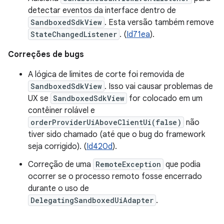
detectar eventos da interface dentro de
SandboxedSdkView
. Esta versão também remove
StateChangedListener
. (
Id71ea
).
Correções de bugs
A lógica de limites de corte foi removida de
SandboxedSdkView
. Isso vai causar problemas de
UX se
SandboxedSdkView
for colocado em um
contêiner rolável e
orderProviderUiAboveClientUi(false)
não
tiver sido chamado (até que o bug do framework
seja corrigido). (
Id420d
).
Correção de uma
RemoteException
que podia
ocorrer se o processo remoto fosse encerrado
durante o uso de
DelegatingSandboxedUiAdapter
.