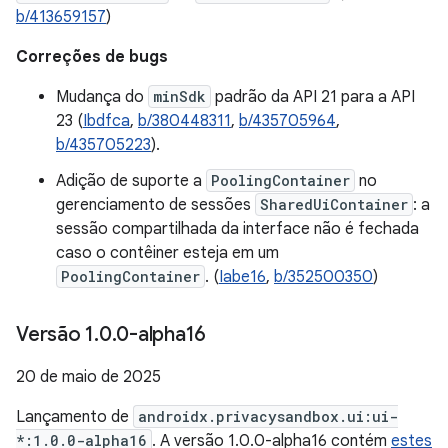
b/413659157
)
Correções de bugs
Mudança do
minSdk
padrão da API 21 para a API
23 (
Ibdfca
,
b/380448311
,
b/435705964
,
b/435705223
).
Adição de suporte a
PoolingContainer
no
gerenciamento de sessões
SharedUiContainer
: a
sessão compartilhada da interface não é fechada
caso o contêiner esteja em um
PoolingContainer
. (
Iabe16
,
b/352500350
)
Versão 1
.
0
.
0-alpha16
20 de maio de 2025
Lançamento de
androidx.privacysandbox.ui:ui-
*:1.0.0-alpha16
. A versão 1.0.0-alpha16 contém
estes