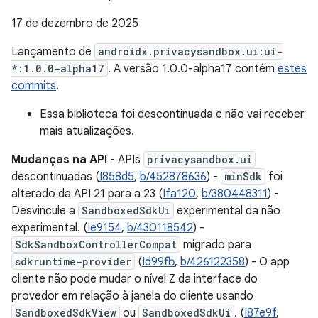
17 de dezembro de 2025
Lançamento de
androidx.privacysandbox.ui:ui-
*:1.0.0-alpha17
. A versão 1.0.0-alpha17 contém
estes
commits
.
Essa biblioteca foi descontinuada e não vai receber
mais atualizações.
Mudanças na API
- APIs
privacysandbox.ui
descontinuadas (
I858d5
,
b/452878636
) -
minSdk
foi
alterado da API 21 para a 23 (
Ifa120
,
b/380448311
) -
Desvincule a
SandboxedSdkUi
experimental da não
experimental. (
Ie9154
,
b/430118542
) -
SdkSandboxControllerCompat
migrado para
sdkruntime-provider
(
Id99fb
,
b/426122358
) - O app
cliente não pode mudar o nível Z da interface do
provedor em relação à janela do cliente usando
SandboxedSdkView
ou
SandboxedSdkUi
. (
I87e9f
,