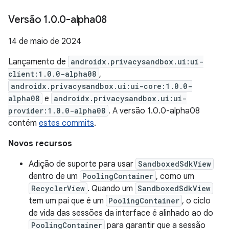
Versão 1
.
0
.
0-alpha08
14 de maio de 2024
Lançamento de
androidx.privacysandbox.ui:ui-
client:1.0.0-alpha08
,
androidx.privacysandbox.ui:ui-core:1.0.0-
alpha08
e
androidx.privacysandbox.ui:ui-
provider:1.0.0-alpha08
. A versão 1.0.0-alpha08
contém
estes commits
.
Novos recursos
Adição de suporte para usar
SandboxedSdkView
dentro de um
PoolingContainer
, como um
RecyclerView
. Quando um
SandboxedSdkView
tem um pai que é um
PoolingContainer
, o ciclo
de vida das sessões da interface é alinhado ao do
PoolingContainer
para garantir que a sessão