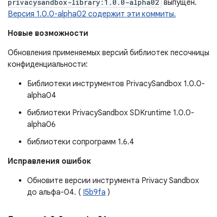
privacysandbox-library:1.0.0-alpha02
выпущен.
Версия 1.0.0-alpha02 содержит эти коммиты.
Новые возможности
Обновления применяемых версий библиотек песочницы
конфиденциальности:
Библиотеки инструментов PrivacySandbox 1.0.0-
alpha04
библиотеки PrivacySandbox SDKruntime 1.0.0-
alpha06
библиотеки сопрограмм 1.6.4
Исправления ошибок
Обновите версии инструмента Privacy Sandbox
до альфа-04. (
I5b9fa
)