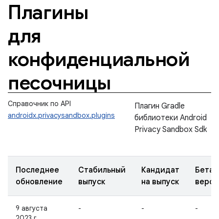
Плагины
для
конфиденциальной
песочницы
Справочник по API
Плагин Gradle
androidx.privacysandbox.plugins
библиотеки Android
Privacy Sandbox Sdk
Последнее
Стабильный
Кандидат
Бета-
обновление
выпуск
на выпуск
верси
9 августа
-
-
-
2023 г.