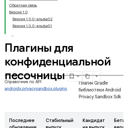
Обратная связь
Версия 1.0
Версия 1.0.0-альфа02
Версия 1.0.0-альфа01
Плагины для
конфиденциальной
песочницы
Справочник по API
Плагин Gradle
androidx.privacysandbox.plugins
библиотеки Android
Privacy Sandbox Sdk
Последнее
Стабильный
Кандидат
Бета-
обновление
выпуск
на выпуск
верси