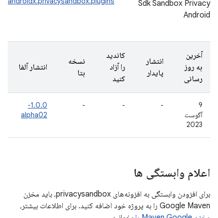
androidx.privacysandbox.plugins
Sdk Sandbox Privacy
Android
آخرین
کاندید
انتشار
نسخه
به روز
را آزاد
انتشار آلفا
پایدار
بتا
رسانی
کنید
1.0.0-
-
-
-
9
آگوست
alpha02
2023
اعلام وابستگی ها
برای افزودن وابستگی به افزونه‌های privacysandbox، باید مخزن
Google Maven را به پروژه خود اضافه کنید. برای اطلاعات بیشتر،
مخزن Maven Google را
بخوانید.