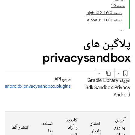
نسخه 1.0
نسخه 1.0.0-alpha02
نسخه 1.0.0-alpha01
پلاگین های
privacysandbox
مرجع API
افزونه Gradle Library
androidx.privacysandbox.plugins
Sdk Sandbox Privacy
Android
آخرین
کاندید
انتشار
نسخه
به روز
را آزاد
انتشار آلفا
پایدار
بتا
رسانی
کنید