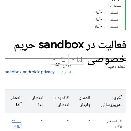
نسخه ۱.۰
نسخه ۱.۰.۰-آلفا۰۳
نسخه ۱.۰.۰-آلفا۰۲
نسخه ۱.۰.۰-آلفا۰۱
فعالیت در sandbox حریم
خصوصی
مرجع API
انجام دهید
فعالیت در sandbox.androidx.privacy
آخرین
انتشار
کاندیدای
انتشار
انتشار
به‌روزرسانی
پایدار
انتشار
بتا
آلفا
۱۷ دسامبر
-
-
-
۱.۰.۰-
۲۰۲۵
آلفا۰۳