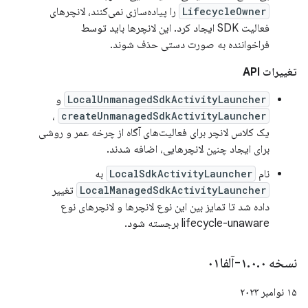
LifecycleOwner
را پیاده‌سازی نمی‌کنند، لانچرهای
فعالیت SDK ایجاد کرد. این لانچرها باید توسط
فراخواننده به صورت دستی حذف شوند.
تغییرات API
LocalUnmanagedSdkActivityLauncher
و
،
createUnmanagedSdkActivityLauncher
یک کلاس لانچر برای فعالیت‌های آگاه از چرخه عمر و روشی
برای ایجاد چنین لانچرهایی، اضافه شدند.
نام
LocalSdkActivityLauncher
به
LocalManagedSdkActivityLauncher
تغییر
داده شد تا تمایز بین این نوع لانچرها و لانچرهای نوع
lifecycle-unaware برجسته شود.
نسخه ۱
۰-آلفا۰۱
.
۰
.
۱۵ نوامبر ۲۰۲۳