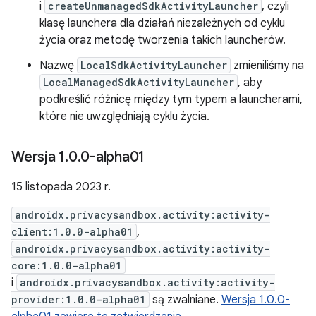
i
createUnmanagedSdkActivityLauncher
, czyli
klasę launchera dla działań niezależnych od cyklu
życia oraz metodę tworzenia takich launcherów.
Nazwę
LocalSdkActivityLauncher
zmieniliśmy na
LocalManagedSdkActivityLauncher
, aby
podkreślić różnicę między tym typem a launcherami,
które nie uwzględniają cyklu życia.
Wersja 1
.
0
.
0-alpha01
15 listopada 2023 r.
androidx.privacysandbox.activity:activity-
client:1.0.0-alpha01
,
androidx.privacysandbox.activity:activity-
core:1.0.0-alpha01
i
androidx.privacysandbox.activity:activity-
provider:1.0.0-alpha01
są zwalniane.
Wersja 1.0.0-