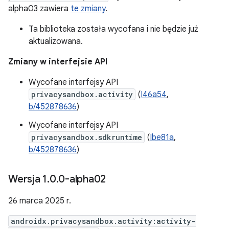
alpha03 zawiera
te zmiany
.
Ta biblioteka została wycofana i nie będzie już
aktualizowana.
Zmiany w interfejsie API
Wycofane interfejsy API
privacysandbox.activity
(
I46a54
,
b/452878636
)
Wycofane interfejsy API
privacysandbox.sdkruntime
(
Ibe81a
,
b/452878636
)
Wersja 1
.
0
.
0-alpha02
26 marca 2025 r.
androidx.privacysandbox.activity:activity-