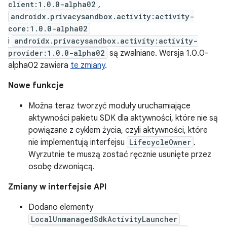
client:1.0.0-alpha02
,
androidx.privacysandbox.activity:activity-
core:1.0.0-alpha02
i
androidx.privacysandbox.activity:activity-
provider:1.0.0-alpha02
są zwalniane. Wersja 1.0.0-
alpha02 zawiera
te zmiany
.
Nowe funkcje
Można teraz tworzyć moduły uruchamiające
aktywności pakietu SDK dla aktywności, które nie są
powiązane z cyklem życia, czyli aktywności, które
nie implementują interfejsu
LifecycleOwner
.
Wyrzutnie te muszą zostać ręcznie usunięte przez
osobę dzwoniącą.
Zmiany w interfejsie API
Dodano elementy
LocalUnmanagedSdkActivityLauncher