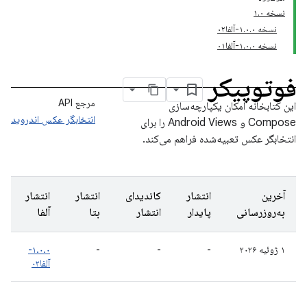
نسخه ۱.۰
نسخه ۱.۰.۰-آلفا۰۲
نسخه ۱.۰.۰-آلفا۰۱
فوتوپیکر
مرجع API
این کتابخانه امکان یکپارچه‌سازی
انتخابگر عکس اندروید
Compose و Android Views را برای
انتخابگر عکس تعبیه‌شده فراهم می‌کند.
آخرین
انتشار
کاندیدای
انتشار
انتشار
به‌روزرسانی
پایدار
انتشار
بتا
آلفا
۱ ژوئیه ۲۰۲۶
-
-
-
۱.۰.۰-
آلفا۰۲