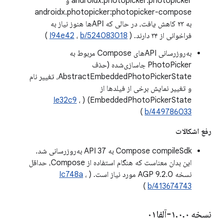
androidx.photopicker:photopicker و
androidx.photopicker:photopicker-compose
به ۲۳ کاهش یافت، در حالی که APIها هنوز نیاز به
فراخوانی از ۳۴ دارند. (
b/524083018
،
I94e42
)
به‌روزرسانی APIهای Compose مربوط به
PhotoPicker جاسازی‌شده (حذف
AbstractEmbeddedPhotoPickerState، تغییر نام
و تغییر نمایش برخی از فیلدها از
Ie32c9
،
EmbeddedPhotoPickerState) (
)
b/449786033
رفع اشکالات
Compose compileSdk به API 37 به‌روزرسانی شد.
این بدان معناست که هنگام استفاده از Compose، حداقل
نسخه AGP 9.2.0 مورد نیاز است. (
،
Ic748a
)
b/413674743
نسخه ۱
۰-آلفا۰۱
.
۰
.