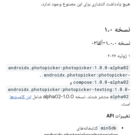
هیچ یادداشت انتشاری برای این مصنوع وجود ندارد.
نسخه ۱
۰
.
نسخه ۱
۰-آلفا۰۲
.
۰
.
۱ ژوئیه ۲۰۲۶
androidx.photopicker:photopicker:1.0.0-alpha02
،
androidx.photopicker:photopicker-
compose:1.0.0-alpha02
و
androidx.photopicker:photopicker-testing:1.0.0-
alpha02
منتشر شدند. نسخه 1.0.0-alpha02 شامل
این کامیت‌ها
است.
تغییرات API
minSdk
کتابخانه‌های