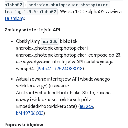
alpha02
i
androidx.photopicker:photopicker-
testing:1.0.0-alpha02
. Wersja 1.0.0-alpha02 zawiera
te zmiany
.
Zmiany w interfejsie API
Obniżyliśmy
minSdk
bibliotek
androidx.photopicker:photopicker i
androidx.photopicker:photopicker-compose do 23,
ale wywoływanie interfejsów API nadal wymaga
wersji 34. (
I94e42
,
b/524083018
)
Aktualizowanie interfejsów API wbudowanego
selektora zdjęć (usuwanie
AbstractEmbeddedPhotoPickerState, zmiana
nazwy i widoczności niektórych pól z
EmbeddedPhotoPickerState) (
Ie32c9
,
b/449786033
)
Poprawki błędów