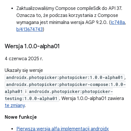
Zaktualizowaliśmy Compose compileSdk do API 37.
Oznacza to, że podczas korzystania z Compose
wymagana jest minimalna wersja AGP 9.2.0. (
Ic748a
,
b/413674743
)
Wersja 1
.
0
.
0-alpha01
4 czerwca 2025 r.
Ukazały się wersje
androidx.photopicker:photopicker:1.0.0-alpha01
,
androidx.photopicker:photopicker-compose:1.0.0-
alpha01
i
androidx.photopicker:photopicker-
testing:1.0.0-alpha01
. Wersja 1.0.0-alpha01 zawiera
te zmiany
.
Nowe funkcje
Pierwsza wersja alfa implementacji androidx