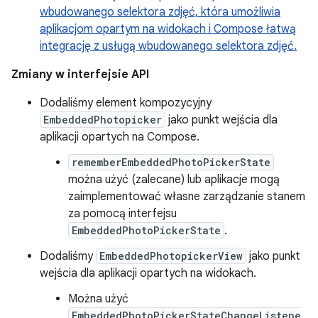
wbudowanego selektora zdjęć, która umożliwia
aplikacjom opartym na widokach i Compose łatwą
integrację z usługą wbudowanego selektora zdjęć.
Zmiany w interfejsie API
Dodaliśmy element kompozycyjny
EmbeddedPhotopicker
jako punkt wejścia dla
aplikacji opartych na Compose.
rememberEmbeddedPhotoPickerState
można użyć (zalecane) lub aplikacje mogą
zaimplementować własne zarządzanie stanem
za pomocą interfejsu
EmbeddedPhotoPickerState
.
Dodaliśmy
EmbeddedPhotopickerView
jako punkt
wejścia dla aplikacji opartych na widokach.
Można użyć
EmbeddedPhotoPickerStateChangeListene