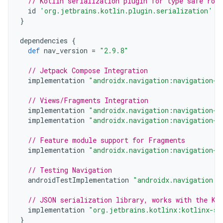
// Kotlin serialization plugin for type safe rou
id
'org.jetbrains.kotlin.plugin.serialization'
v
}
dependencies
{
def
nav_version
=
"2.9.8"
// Jetpack Compose Integration
implementation
"androidx.navigation:navigation-c
// Views/Fragments Integration
implementation
"androidx.navigation:navigation-f
implementation
"androidx.navigation:navigation-u
// Feature module support for Fragments
implementation
"androidx.navigation:navigation-d
// Testing Navigation
androidTestImplementation
"androidx.navigation:n
// JSON serialization library, works with the Ko
implementation
"org.jetbrains.kotlinx:kotlinx-se
}