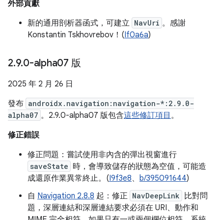
外部貢獻
新的通用剖析器函式，可建立
NavUri
。感謝
Konstantin Tskhovrebov！(
If0a6a
)
2
.
9
.
0-alpha07 版
2025 年 2 月 26 日
發布
androidx.navigation:navigation-*:2.9.0-
alpha07
。2.9.0-alpha07 版包含
這些修訂項目
。
修正錯誤
修正問題：嘗試使用非內含的彈出視窗進行
saveState
時，會導致儲存的狀態為空值，可能造
成還原作業異常終止。(
I9f3e8
、
b/395091644
)
自
Navigation 2.8.8
起：修正
NavDeepLink
比對問
題，深層連結和深層連結要求必須在 URI、動作和
MIME 完全相符。如果只有一或兩個欄位相符，系統