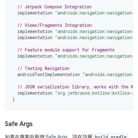
// Jetpack Compose Integration
implementation
"androidx.navigation:navigation-c
// Views/Fragments Integration
implementation
"androidx.navigation:navigation-f
implementation
"androidx.navigation:navigation-u
// Feature module support for Fragments
implementation
"androidx.navigation:navigation-d
// Testing Navigation
androidTestImplementation
"androidx.navigation:n
// JSON serialization library, works with the Ko
implementation
"org.jetbrains.kotlinx:kotlinx-se
}
Safe Args
如要在專案中新增
Safe Args
，請在頂層
build.gradle