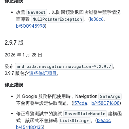
修正錯誤
改善
NavHost
，以防因預測返回功能發生競爭情況
而導致
NullPointerException
。(
Ie36c6
、
b/500945998
)
2
.
9
.
7 版
2026 年 1 月 28 日
發布
androidx.navigation:navigation-*:2.9.7
。
2.9.7 版包含
這些修訂項目
。
修正錯誤
與 Google 服務搭配使用時，Navigation
SafeArgs
不會再發生設定快取問題。(
I57cda
、
b/458071608
)
修正導覽測試中的測試
SavedStateHandle
建構函
式，該函式不會解碼
List<String>
。(
I26aac
、
b/454180135
)