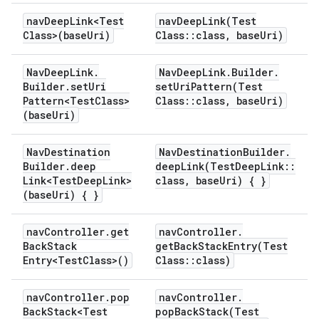
nav
Deep
Link<Test
navDeepLink(
Test
Class>(base
Uri)
Class
::
class
,
base
Uri)
Nav
Deep
Link
.
Nav
Deep
Link
.
Builder
.
Builder
.
set
Uri
setUriPattern(
Test
Pattern<Test
Class>
Class
::
class
,
base
Uri)
(base
Uri)
Nav
Destination
Nav
Destination
Builder
.
Builder
.
deep
deepLink(
Test
Deep
Link
::
Link<Test
Deep
Link>
class
,
base
Uri) { }
(base
Uri) { }
nav
Controller
.
get
nav
Controller
.
Back
Stack
getBackStackEntry(
Test
Entry<Test
Class>()
Class
::
class)
nav
Controller
.
pop
nav
Controller
.
Back
Stack<Test
popBackStack(
Test