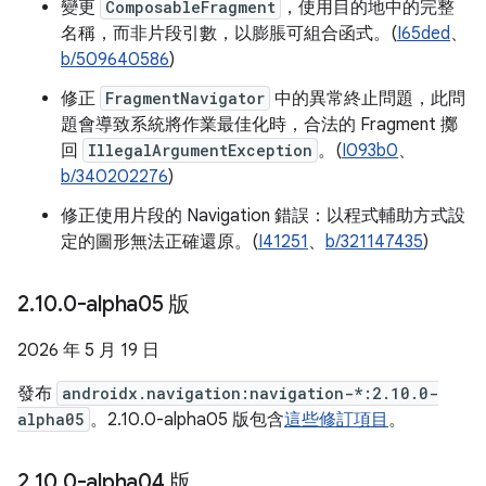
變更
ComposableFragment
，使用目的地中的完整
名稱，而非片段引數，以膨脹可組合函式。(
I65ded
、
b/509640586
)
修正
FragmentNavigator
中的異常終止問題，此問
題會導致系統將作業最佳化時，合法的 Fragment 擲
回
IllegalArgumentException
。(
I093b0
、
b/340202276
)
修正使用片段的 Navigation 錯誤：以程式輔助方式設
定的圖形無法正確還原。(
I41251
、
b/321147435
)
2
.
10
.
0-alpha05 版
2026 年 5 月 19 日
發布
androidx.navigation:navigation-*:2.10.0-
alpha05
。2.10.0-alpha05 版包含
這些修訂項目
。
2
.
10
.
0-alpha04 版