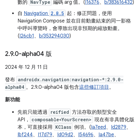
數的
NavType
編碼 arg 值。(
I16376
、
b/383616432
)
自
Navigation
2.8.5
起：修正問題，使用
Navigation Compose 並在目前動畫結束的同一影格
中呼叫導覽時，會導致出現非預期的縮放動畫。
(
I26cb1
、
b/353294030
)
2
.
9
.
0-alpha04 版
2024 年 12 月 11 日
發布
androidx.navigation:navigation-*:2.9.0-
alpha04
。2.9.0-alpha04 版包含
這些修訂項目
。
新功能
先前只能透過
reified
方法存取的類型安全
API，
composable<YourScreen>
現在有非具體化版
本，可直接採用
KClass
例項。(
Ia7eed
、
Id2879
、
Ibf244
、
I17d79
、
Id09d2
、
I54696
、
Ia47be
、