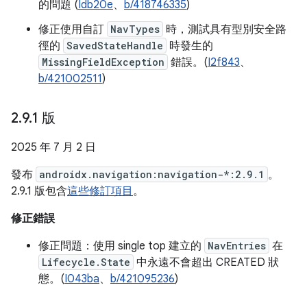
的問題 (
Idb20e
、
b/418746335
)
修正使用自訂
NavTypes
時，測試具有型別安全路
徑的
SavedStateHandle
時發生的
MissingFieldException
錯誤。(
I2f843
、
b/421002511
)
2
.
9
.
1 版
2025 年 7 月 2 日
發布
androidx.navigation:navigation-*:2.9.1
。
2.9.1 版包含
這些修訂項目
。
修正錯誤
修正問題：使用 single top 建立的
NavEntries
在
Lifecycle.State
中永遠不會超出 CREATED 狀
態。(
I043ba
、
b/421095236
)