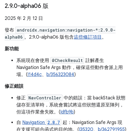
2
.
9
.
0-alpha06 版
2025 年 2 月 12 日
發布
androidx.navigation:navigation-*:2.9.0-
alpha06
。2.9.0-alpha06 版包含
這些修訂項目
。
新功能
系統現在會使用
@CheckResult
註解產生
Navigation Safe Args 動作，確保這些動作會派上用
場。(
I14d4c
、
b/356323084
)
修正錯誤
修正
NavController
中的錯誤：當 backStack 狀態
儲存至清單時，系統會嘗試將這些狀態還原至陣列，
但這項作業會失敗。(
Idfb9b
)
自
Navigation
2.8.7
起：Navigation Safe Args 現
在支援可組合函式的目的地。(
I35320
、
b/362791955
)