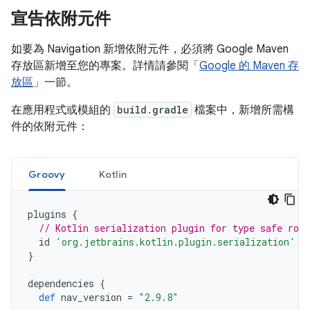
宣告依附元件
如要為 Navigation 新增依附元件，必須將 Google Maven
存放區新增至您的專案。詳情請參閱「
Google 的 Maven 存
放區
」一節。
在應用程式或模組的
build.gradle
檔案中，新增所需構
件的依附元件：
Groovy
Kotlin
plugins
{
// Kotlin serialization plugin for type safe rou
id
'org.jetbrains.kotlin.plugin.serialization'
v
}
dependencies
{
def
nav_version
=
"2.9.8"