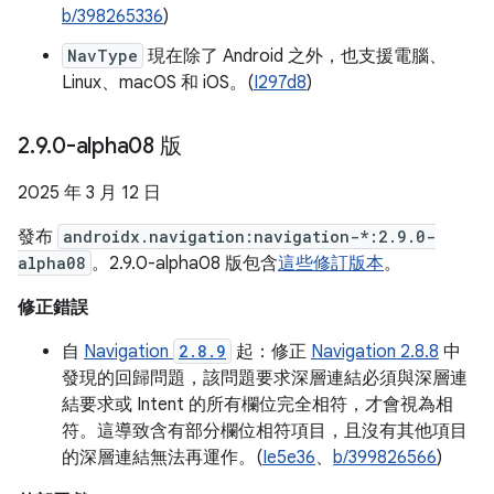
b/398265336
)
NavType
現在除了 Android 之外，也支援電腦、
Linux、macOS 和 iOS。(
I297d8
)
2
.
9
.
0-alpha08 版
2025 年 3 月 12 日
發布
androidx.navigation:navigation-*:2.9.0-
alpha08
。2.9.0-alpha08 版包含
這些修訂版本
。
修正錯誤
自
Navigation
2.8.9
起：修正
Navigation 2.8.8
中
發現的回歸問題，該問題要求深層連結必須與深層連
結要求或 Intent 的所有欄位完全相符，才會視為相
符。這導致含有部分欄位相符項目，且沒有其他項目
的深層連結無法再運作。(
Ie5e36
、
b/399826566
)