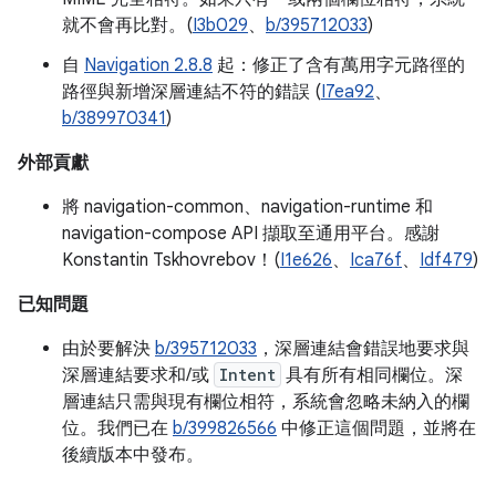
就不會再比對。(
I3b029
、
b/395712033
)
自
Navigation 2.8.8
起：修正了含有萬用字元路徑的
路徑與新增深層連結不符的錯誤 (
I7ea92
、
b/389970341
)
外部貢獻
將 navigation-common、navigation-runtime 和
navigation-compose API 擷取至通用平台。感謝
Konstantin Tskhovrebov！(
I1e626
、
Ica76f
、
Idf479
)
已知問題
由於要解決
b/395712033
，深層連結會錯誤地要求與
深層連結要求和/或
Intent
具有所有相同欄位。深
層連結只需與現有欄位相符，系統會忽略未納入的欄
位。我們已在
b/399826566
中修正這個問題，並將在
後續版本中發布。