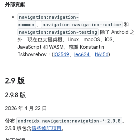
外部貢獻
navigation:navigation-
common
、
navigation:navigation-runtime
和
navigation:navigation-testing
除了 Android 之
外，現在也支援桌機、Linux、macOS、iOS、
JavaScript 和 WASM。感謝 Konstantin
Tskhovrebov！(
I035d9
、
Iec624
、
I1615d
)
2
.
9 版
2
.
9
.
8 版
2026 年 4 月 22 日
發布
androidx.navigation:navigation-*:2.9.8
。
2.9.8 版包含
這些修訂項目
。