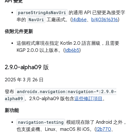
API 變更
parseStringAsNavUri
的通用 API 已變更為接受字
串的
NavUri
工廠函式。(
I4db6e
、
b/403616316
)
依附元件更新
這個程式庫現在指定 Kotlin 2.0 語言層級，且需要
KGP 2.0.0 以上版本。(
Idb6b5
)
2
.
9
.
0-alpha09 版
2025 年 3 月 26 日
發布
androidx.navigation:navigation-*:2.9.0-
alpha09
。2.9.0-alpha09 版包含
這些修訂項目
。
新功能
navigation-testing
模組現在除了 Android 之外，
也支援桌機、Linux、macOS 和 iOS。(
I2b770
、