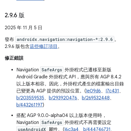
2
.
9
.
6 版
2025 年 11 月 5 日
發布
androidx.navigation:navigation-*:2.9.6
。
2.9.6 版包含
這些修訂項目
。
修正錯誤
Navigation
SafeArgs
外掛程式已遷移至新版
Android Gradle 外掛程式 API，應與所有 AGP 8.4.2
以上版本相容。因此，外掛程式產生的檔案輸出目錄
已變更為 AGP 提供的預設位置。(
Ie09d6
、
I7c431
、
b/203559535
、
b/293920476
、
b/269532448
、
b/443261197
)
搭配 AGP 9.0.0-alpha04 以上版本使用時，
Navigation
SafeArgs
外掛程式不再需要設定
useAndroidX
屬性。(
I6c3a4
、
b/444746731
、