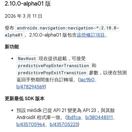
2
.
10
.
0-alpha01 版
2026 年 3 月 11 日
發布
androidx.navigation:navigation-*:2.10.0-
alpha01
。2.10.0-alpha01 版包含
這些修訂項目
。
新功能
NavHost
現在提供超載，可接受
predictivePopEnterTransition
和
predictivePopExitTransition
參數，以便在預測
返回手勢期間進行自訂轉場。(
Iac9b0
、
b/478294569
)
更新最低 SDK 版本
預設 minSdk 已從 API 21 變更為 API 23，與其餘
AndroidX 程式庫一致。(
Ibdfca
、
b/380448311
、
b/435705964
、
b/435705223
)