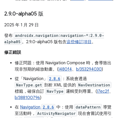
2
.
9
.
0-alpha05 版
2025 年 1 月 29 日
發布
androidx.navigation:navigation-*:2.9.0-
alpha05
。2.9.0-alpha05 版包含
這些修訂項目
。
修正錯誤
修正問題：使用 Navigation Compose 時，會導致出
現非預期的縮放動畫。(
I480f4
、
b/353294030
)
從「Navigation」
2.8.6
：系統會透過
NavType.get
剖析 XML 提供的
NavDestination
標籤，確保自訂
NavType
邏輯受到尊重。(
I7ec2f
、
b/388100796
)
在
Navigation
2.8.6
中：使用
dataPattern
導覽
至活動時，
ActivityNavigator
現在會嘗試使用引