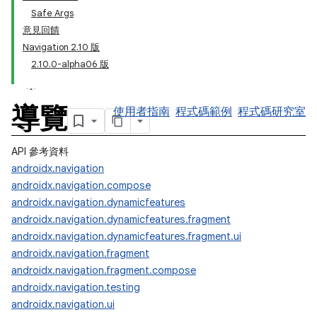
Safe Args
意見回饋
Navigation 2.10 版
2.10.0-alpha06 版
導覽
使用者指南
程式碼範例
程式碼研究室
API 參考資料
androidx.navigation
androidx.navigation.compose
androidx.navigation.dynamicfeatures
androidx.navigation.dynamicfeatures.fragment
androidx.navigation.dynamicfeatures.fragment.ui
androidx.navigation.fragment
androidx.navigation.fragment.compose
androidx.navigation.testing
androidx.navigation.ui