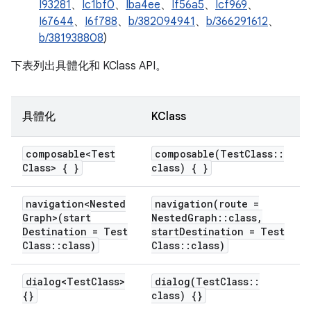
I93281
、
Ic1bf0
、
Iba4ee
、
If56a5
、
Icf969
、
I67644
、
I6f788
、
b/382094941
、
b/366291612
、
b/381938808
)
下表列出具體化和 KClass API。
具體化
KClass
composable<Test
composable(
Test
Class
::
Class> { }
class) { }
navigation<Nested
navigation(
route =
Graph>(start
Nested
Graph
::
class
,
Destination = Test
start
Destination = Test
Class
::
class)
Class
::
class)
dialog<Test
Class>
dialog(
Test
Class
::
{}
class) {}