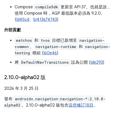
Compose
compileSdk
更新至 API 37。也就是說，
使用 Compose 時，AGP 最低版本必須為 9.2.0。
(
Id45cd
、
b/413674743
)
外部貢獻
watchos
和
tvos
目標已新增至
navigation-
common
、
navigation-runtime
和
navigation-
testing
模組 (
I60e46
)
將
DefaultNavTransitions
設為公開 (
Ide293
)
2
.
10
.
0-alpha02 版
2026 年 3 月 25 日
發布
androidx.navigation:navigation-*:2.10.0-
alpha02
。2.10.0-alpha02 版包含
這些修訂項目
。