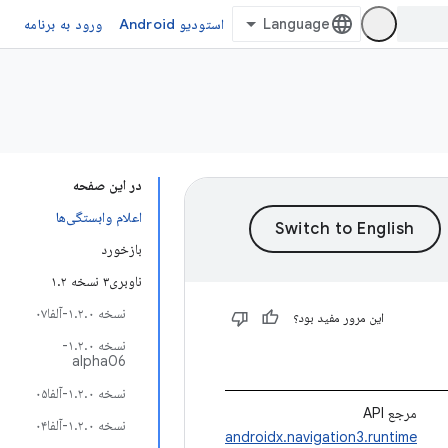
استودیو Android
ورود به برنامه
در این صفحه
اعلام وابستگی‌ها
بازخورد
ناوبری۳ نسخه ۱.۲
نسخه ۱.۲.۰-آلفا۰۷
این مرور مفید بود؟
نسخه ۱.۲.۰-
alpha06
نسخه ۱.۲.۰-آلفا۰۵
مرجع API
نسخه ۱.۲.۰-آلفا۰۴
androidx.navigation3.runtime