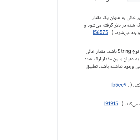
الی مسیر اصلاح شد. اگر نوع آرگومان String باشد، مسیر خالی به عنوان یک مقدار
ئه شده در نظر گرفته می‌شود و
واجه می‌شود. (
،
I56575
اضافه شد. اگر آرگومان از نوع String باشد، مقدار خالی
ه عنوان بدون مقدار ارائه شده
ضی وجود نداشته باشد، تطبیق
ند. (
,
Ib5ec9
می‌کند. (
،
I91915