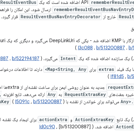
rememberResultEv
اضافه شده است که یک
ResultEventBus
rememberResultEventBusNavEntryD
ارسال شود. این امکان را فراهم
Resul
خارج از
ResultEventBusNavEntryDecorator
قرار گیرد. 
ق
گری که یک uri رشته‌ای خام می‌گیرد. (
)
I3c088
،
b/513200887
،
b/
د) یک سازنده اضافه شده که یک
Intent
می‌گیرد. (
b/522194187
،
0887
ا یک فیلد
extras
برای
Map<String, Any>
دارند تا اطلاعات درخواس
)
If81d5
,
b/
requestExt
خیره جفت‌های
RequestExtrasKey
به
Any
ارائه می‌دهد. تابع افزونه
,
Any>.
می‌تواند برای خواندن از نقشه با
b/513200887
,
I5091c
(
sKey
) یک تابع
ActionExtrasKey
و
actionExtra
برای ایجاد یک نقشه ا
Action
اضافه شد. (
, [b/513200887]
Id0c90