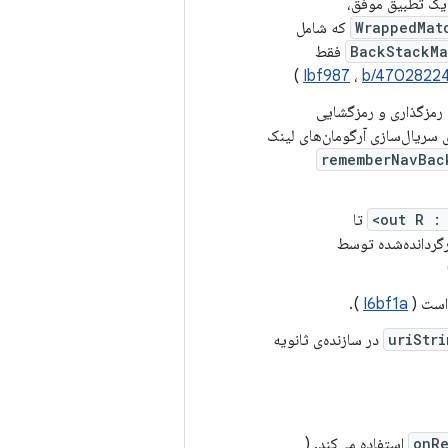
 یک تطبیق موفق،
WrappedMat
که شامل
BackStackMa
فقط
)
Ibf987
،
b/4702822
 رمزگذاری و رمزگشایی
ی سریال‌سازی آرگومان‌های لینک
rememberNavBac
out R : 
تا
گردانده‌شده توسط
است (
I6bf1a
).
uriStri
در سازنده‌ی ثانویه
onRe
استفاده می‌کند. (