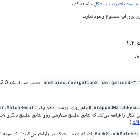
به مستندات ردیاب مشکل
مراجعه کنید.
ی برای این مصنوع وجود ندارد.
.
۲
androidx.navigation3:navigation3-*:
منتشر شد. نسخه 1.2.0-alpha07 شامل
WrappedMatchResu
انتزاعی برای پوشش دادن یک
er.MatchResult
ن امکان را فراهم می‌کند که نتایج تطبیق سفارشی روی نتایج تطبیق دیگری لایه
)
b/
BackStackMatcher
اضافه شده است که دو پارامتر می‌گیرد: یک نمونه تط