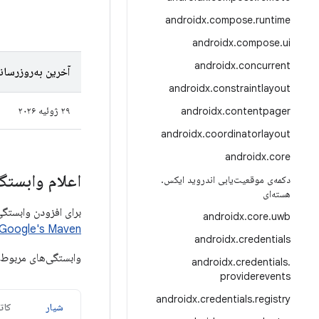
androidx
.
compose
.
runtime
androidx
.
compose
.
ui
androidx
.
concurrent
آخرین به‌روزرسان
androidx
.
constraintlayout
۲۹ ژوئیه ۲۰۲۶
androidx
.
contentpager
androidx
.
coordinatorlayout
androidx
.
core
اعلام وابستگی
دکمه‌ی موقعیت‌یابی اندروید ایکس
.
هسته‌ای
برای افزودن وابستگی به navigation3، باید مخزن Google Maven را به پروژه خود اضافه کنید.
androidx
.
core
.
uwb
Google's Maven را
androidx
.
credentials
وابستگی‌های مربوط 
androidx
.
credentials
.
providerevents
androidx
.
credentials
.
registry
شیار
کات