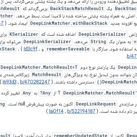
یق تطبیق‌دهنده ورودی را ارائه می‌دهد و یک پشته پشتی برمی‌گرداند. پس از
BackStac
یک
BackStackMatchResult
برمی‌گرداند که
chResult
اصلی به همراه پشته پشتی ساخته شده با لامبدا است، بسط می‌دهد.
tcher
ابع افزونه جدید
DeepLinkMatcher.withBackStack
ایجاد شود. (
47
زاعی
DeepLinkSerializer
اضافه شده است که
KSerializer
برای
v
به عنوان یک
String
می‌دهد.
DeepLinkSerializer
می‌تواند برا
ه استفاده شود. سازگار با
rememberSaveable
و
،
Id3c9f
. (
kStack
b/4
DeepLin
یک پارامتر نوع دوم
DeepLinkMatcher.MatchResult<T>
ن بتوانند بدون تبدیل نوع، به ویژگی‌های
MatchResult
زیرکلاس‌شده‌ی بر
DeepLinkMatche
دسترسی داشته باشند. (
b/470282247
,
I693d3
)
DeepLinkMatcher.MatchResult
از
Any?
به
Any
تغییر کرده 
 سازنده‌ی
DeepLinkRequest
اکنون به صورت پیش‌فرض null است.
ng
ر نام داده شده است. (
b/522194187
,
Ia0f14
)
Res
اکنون از
rememberUpdatedState
برای ثبت آخرین لامبدا
sult