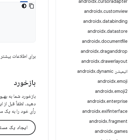
androidx
.
cursoradapter
androidx
.
customview
androidx
.
databinding
androidx
.
datastore
androidx
.
documentfile
androidx
.
draganddrop
برای اطلاعات بیشتر 
androidx
.
drawerlayout
انیمیشن androidx
dynamic
.
بازخورد
androidx
.
emoji
androidx
.
emoji2
androidx
.
enterprise
دهید. لطفاً قبل از 
رأی خود را به یک م
androidx
.
exifinterface
androidx
.
fragment
ایجاد یک مسئ
androidx
.
games