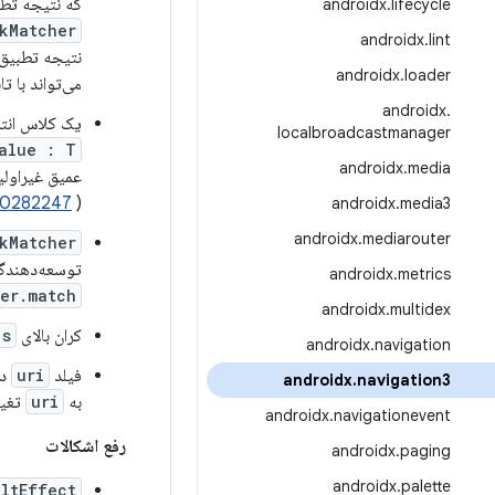
که نتیجه تطب
androidx
.
lifecycle
kMatcher
androidx
.
lint
نتیجه تطبیق 
androidx
.
loader
می‌تواند با ت
androidx
.
یک کلاس انت
localbroadcastmanager
alue : T
androidx
.
media
عمیق غیراولی
70282247
)
androidx
.
media3
androidx
.
mediarouter
kMatcher
توسعه‌دهندگا
androidx
.
metrics
r.match()
androidx
.
multidex
کران بالای T
's
androidx
.
navigation
فیلد
uri
در
androidx
.
navigation3
به
uri
تغیی
androidx
.
navigationevent
رفع اشکالات
androidx
.
paging
androidx
.
palette
ultEffect