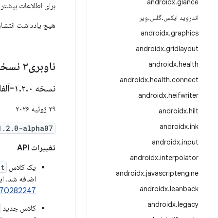
androidx
.
glance
برای اطلاعات بیشتر
اندروید ایکس
.
گلس
.
وِیر
هیچ یادداشت انتشار
androidx
.
graphics
androidx
.
gridlayout
ناوبری۳ نسخه ۱
androidx
.
health
androidx
.
health
.
connect
نسخه ۱
۰-آلفا۰۷
.
۲
.
androidx
.
heifwriter
۲۹ ژوئیه ۲۰۲۶
androidx
.
hilt
androidx
.
ink
1.2.0-alpha07
androidx
.
input
تغییرات API
androidx
.
interpolator
یک کلاس
lt
androidx
.
javascriptengine
اضافه شد. ای
androidx
.
leanback
470282247
androidx
.
legacy
کلاس جدید