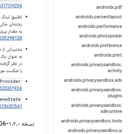
531709234
androidx
.
pdf
androidx
.
percentlayout
رشته‌ای خالی
androidx
.
performance
به مقدار پیش
androidx
.
photopicker
535298128
androidx
.
preference
پشتیبانی از 
androidx
.
print
به عنوان یک 
در نظر گرفته
androidx
.
privacysandbox
.
با شکست موا
activity
androidx
.
privacysandbox
.
ads
yProvider
/533331924
androidx
.
privacysandbox
.
plugins
eneState
androidx
.
privacysandbox
.
513630541
sdkruntime
androidx
.
privacysandbox
.
tools
نسخه ۱
۰-alpha06
.
۲
.
androidx
.
privacysandbox
.
ui