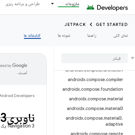
androidx.camera.media3
ملزومات
طراحی و برنامه ریزی
androidx.camera.viewfinder
androidx.car
JETPACK
GET STARTED
androidx.car.app
نمای کلی
راهنما
نمونه ها
کتابخانه ها
androidx.cardview
androidx
.
collection
androidx
.
compose
androidx
.
compose
.
animation
است.
androidx
.
compose
.
compiler
androidx
.
compose
.
foundation
Android Developers
androidx
.
compose
.
material
androidx
.
compose
.
material3
ناوبری3
androidx
.
compose
.
material3
.
adaptive
Navigation 3 یک کتابخانه ناوبری جدید است که برای کار با Compose طراحی شده است.
androidx
.
compose
.
remote