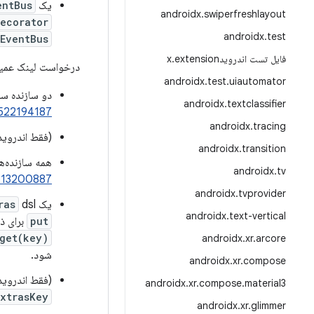
یک API
entBus
androidx
.
swiperfreshlayout
ecorator
androidx
.
test
tEventBus
فایل تست اندرویدx
extension
.
درخواست لینک عمی
androidx
.
test
.
uiautomator
دو سازنده سازگار با KMP اضافه شد - یکی که DeepLinkUri می‌گیرد و دی
androidx
.
textclassifier
522194187
androidx
.
tracing
(فقط اندروی
androidx
.
transition
همه سازنده‌ه
androidx
.
tv
513200887
androidx
.
tvprovider
یک
dsl جدید به عنوان روشی ایمن برای ساخت نقشه‌ای از extraها اضافه شده است. dsl یک تابع
ras
androidx
.
text-vertical
put
برای ذ
get(key)
androidx
.
xr
.
arcore
شود.
androidx
.
xr
.
compose
(فقط اندروید
androidx
.
xr
.
compose
.
material3
ExtrasKey
androidx
.
xr
.
glimmer