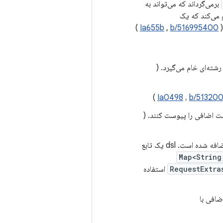
برمی‌گرداند که می‌تواند به
 می‌کند که یک
(
b/516995400
,
Ia655b
)
)
Ia0498
،
b/51320
ت اضافی را پیوست کنند. (
Map<String
RequestExtra
) استفاده
ضافی با