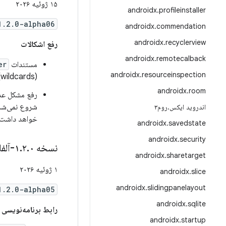
۱۵ ژوئیه ۲۰۲۶
androidx
.
profileinstaller
1.2.0-alpha06
androidx
.
commendation
androidx
.
recyclerview
رفع اشکالات
androidx
.
remotecalback
مستندات
er
androidx
.
resourceinspection
(wildcards) با هر ورودی مطابقت دارند اما ورودی به عنوان آرگومان استخراج نمی‌شود. (
androidx
.
room
رفع مشکل عد
شروع نمی‌شد.
اندروید ایکس
.
روم۳
خواهد داشت.
androidx
.
savedstate
androidx
.
security
نسخه ۱
۰-آلفا۰۵
.
۲
.
androidx
.
sharetarget
۱ ژوئیه ۲۰۲۶
androidx
.
slice
androidx
.
slidingpanelayout
1.2.0-alpha05
androidx
.
sqlite
رابط برنامه‌نویسی 
androidx
.
startup