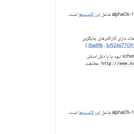
این کامیت‌ها
است.
 که قطعات دارای کاراکترهای جایگزین
)
I5ad9b
،
b/52467709
با درخواستی که الگوی uri آن شامل scheme نبود یا با دابل اسلش
http://www.e
مطابقت
این کامیت‌ها
است.