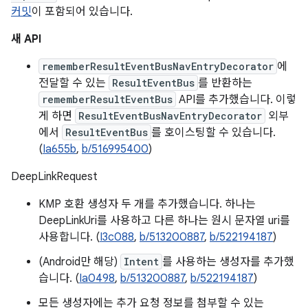
커밋
이 포함되어 있습니다.
새 API
rememberResultEventBusNavEntryDecorator
에
전달할 수 있는
ResultEventBus
를 반환하는
rememberResultEventBus
API를 추가했습니다. 이렇
게 하면
ResultEventBusNavEntryDecorator
외부
에서
ResultEventBus
를 호이스팅할 수 있습니다.
(
Ia655b
,
b/516995400
)
DeepLinkRequest
KMP 호환 생성자 두 개를 추가했습니다. 하나는
DeepLinkUri를 사용하고 다른 하나는 원시 문자열 uri를
사용합니다. (
I3c088
,
b/513200887
,
b/522194187
)
(Android만 해당)
Intent
를 사용하는 생성자를 추가했
습니다. (
Ia0498
,
b/513200887
,
b/522194187
)
모든 생성자에는 추가 요청 정보를 첨부할 수 있는