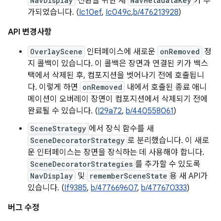
NavDisplay
전환을 위한 새
NavMetadataKey
가 추
가되었습니다. (
Ic10ef
,
Ic049c
,
b/476213928
)
API 변경사항
OverlayScene
인터페이스에 새로운
onRemoved
정
지 콜백이 있습니다. 이 콜백은 장면과 연결된 키가 백스
택에서 삭제된 후, 컴포지션을 벗어나기 전에 호출됩니
다. 이렇게 하면
onRemoved
내에서 호출된 종료 애니
메이션이 오버레이 장면이 컴포지션에서 삭제되기 전에
완료될 수 있습니다. (
I29a72
,
b/440558061
)
SceneStrategy
에서 장식 함수를 새
SceneDecoratorStrategy
로 분리했습니다. 이 새로
운 인터페이스는 장면을 장식하는 데 사용해야 합니다.
SceneDecoratorStrategies
를 추가할 수 있도록
NavDisplay
및
rememberSceneState
용 새 API가
있습니다. (
If9385
,
b/477669607
,
b/477670333
)
버그 수정