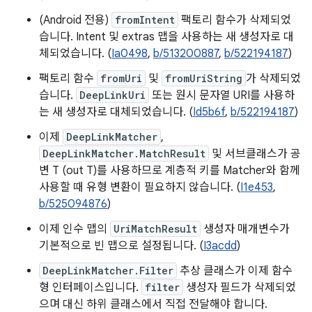
(Android 전용)
fromIntent
팩토리 함수가 삭제되었
습니다. Intent 및 extras 맵을 사용하는 새 생성자로 대
체되었습니다. (
Ia0498
,
b/513200887
,
b/522194187
)
팩토리 함수
fromUri
및
fromUriString
가 삭제되었
습니다.
DeepLinkUri
또는 원시 문자열 URI를 사용하
는 새 생성자로 대체되었습니다. (
Id5b6f
,
b/522194187
)
이제
DeepLinkMatcher
,
DeepLinkMatcher.MatchResult
및 서브클래스가 공
변 T (out T)를 사용하므로 계층적 키를 Matcher와 함께
사용할 때 유형 변환이 필요하지 않습니다. (
I1e453
,
b/525094876
)
이제 인수 맵의
UriMatchResult
생성자 매개변수가
기본적으로 빈 맵으로 설정됩니다. (
I3acdd
)
DeepLinkMatcher.Filter
추상 클래스가 이제 함수
형 인터페이스입니다.
filter
생성자 필드가 삭제되었
으며 대신 하위 클래스에서 직접 전달해야 합니다.