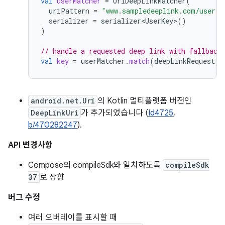
val
userMatcher
=
UriDeepLinkMatcher
(
uriPattern
=
"www.sampledeeplink.com/user?u
serializer
=
serializer<UserKey>
()
)
// handle a requested deep link with fallback
val
key
=
userMatcher
.
match
(
deepLinkRequest
)
?
android.net.Uri
의 Kotlin 멀티플랫폼 버전인
DeepLinkUri
가 추가되었습니다 (
Id4725
,
b/470282247
).
API 변경사항
Compose의 compileSdk와 일치하도록
compileSdk
37
로 상향
버그 수정
여러 오버레이를 표시할 때