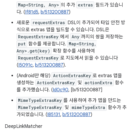
Map<String, Any>
의 추가
extras
필드가 있습니
다. (
If81d5
,
b/513200887
)
새로운
requestExtras
DSL이 추가되어 타입 안전 방
식으로 extras 맵을 빌드할 수 있습니다. DSL은
RequestExtrasKey
에서
Any
까지의 쌍을 저장하는
put
함수를 제공합니다.
Map<String,
Any>.get(key)
확장 함수를 사용하여
RequestExtrasKey
로 지도에서 읽을 수 있습니다
(
I5091c
,
b/513200887
).
(Android만 해당)
ActionExtrasKey
로 extras 맵을
생성하는
ActionExtrasKey
및
actionExtra
함수
를 추가했습니다. (
Id0c90
, [b/513200887]
MimeTypeExtrasKey
를 사용하여 추가 맵을 만드는
MimeTypeExtrasKey
및
mimeTypeExtra
함수가 추
가되었습니다. (
I85131
,
b/513200887
)
DeepLinkMatcher