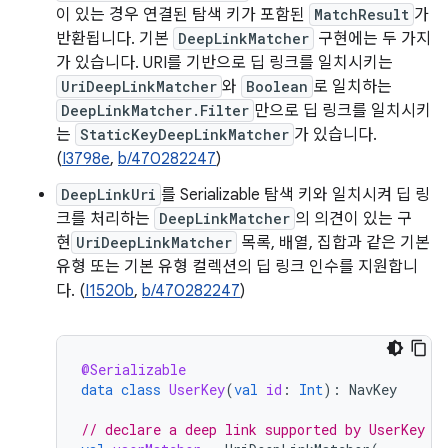
이 있는 경우 연결된 탐색 키가 포함된
MatchResult
가
반환됩니다. 기본
DeepLinkMatcher
구현에는 두 가지
가 있습니다. URI를 기반으로 딥 링크를 일치시키는
UriDeepLinkMatcher
와
Boolean
로 일치하는
DeepLinkMatcher.Filter
만으로 딥 링크를 일치시키
는
StaticKeyDeepLinkMatcher
가 있습니다.
(
I3798e
,
b/470282247
)
DeepLinkUri
를 Serializable 탐색 키와 일치시켜 딥 링
크를 처리하는
DeepLinkMatcher
의 의견이 있는 구
현
UriDeepLinkMatcher
목록, 배열, 집합과 같은 기본
유형 또는 기본 유형 컬렉션의 딥 링크 인수를 지원합니
다. (
I1520b
,
b/470282247
)
@Serializable
data
class
UserKey
(
val
id
:
Int
):
NavKey
// declare a deep link supported by UserKey