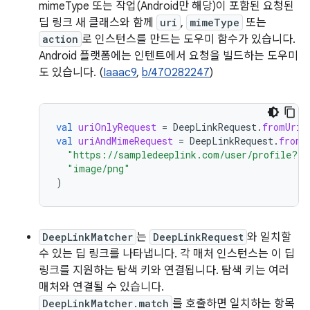
mimeType 또는 작업(Android만 해당)이 포함된 요청된
딥 링크 새 클래스와 함께
uri
,
mimeType
또는
action
로 인스턴스를 만드는 도우미 함수가 있습니다.
Android 플랫폼에는 인텐트에서 요청을 빌드하는 도우미
도 있습니다. (
Iaaac9
,
b/470282247
)
val
uriOnlyRequest
=
DeepLinkRequest
.
fromUriS
val
uriAndMimeRequest
=
DeepLinkRequest
.
fromU
"https://sampledeeplink.com/user/profile?id
"image/png"
)
DeepLinkMatcher
는
DeepLinkRequest
와 일치할
수 있는 딥 링크를 나타냅니다. 각 매처 인스턴스는 이 딥
링크를 지원하는 탐색 키와 연결됩니다. 탐색 키는 여러
매처와 연결될 수 있습니다.
DeepLinkMatcher.match
를 호출하면 일치하는 항목