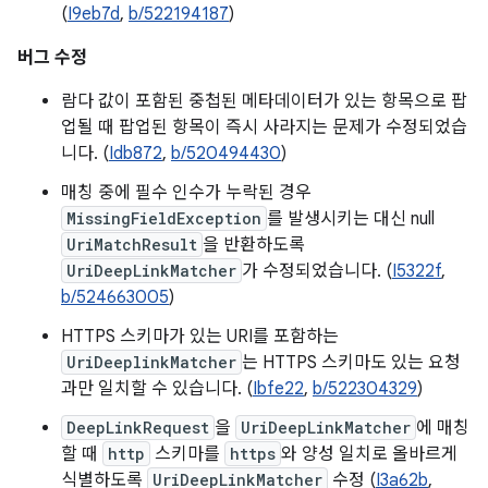
(
I9eb7d
,
b/522194187
)
버그 수정
람다 값이 포함된 중첩된 메타데이터가 있는 항목으로 팝
업될 때 팝업된 항목이 즉시 사라지는 문제가 수정되었습
니다. (
Idb872
,
b/520494430
)
매칭 중에 필수 인수가 누락된 경우
MissingFieldException
를 발생시키는 대신 null
UriMatchResult
을 반환하도록
UriDeepLinkMatcher
가 수정되었습니다. (
I5322f
,
b/524663005
)
HTTPS 스키마가 있는 URI를 포함하는
UriDeeplinkMatcher
는 HTTPS 스키마도 있는 요청
과만 일치할 수 있습니다. (
Ibfe22
,
b/522304329
)
DeepLinkRequest
을
UriDeepLinkMatcher
에 매칭
할 때
http
스키마를
https
와 양성 일치로 올바르게
식별하도록
UriDeepLinkMatcher
수정 (
I3a62b
,