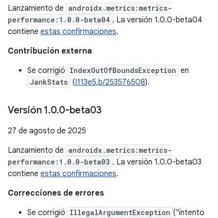
Lanzamiento de
androidx.metrics:metrics-
performance:1.0.0-beta04
. La versión 1.0.0-beta04
contiene
estas confirmaciones
.
Contribución externa
Se corrigió
IndexOutOfBoundsException
en
JankStats
(
I113e5
,
b/253576508
).
Versión 1
.
0
.
0-beta03
27 de agosto de 2025
Lanzamiento de
androidx.metrics:metrics-
performance:1.0.0-beta03
. La versión 1.0.0-beta03
contiene
estas confirmaciones
.
Correcciones de errores
Se corrigió
IllegalArgumentException
("intento