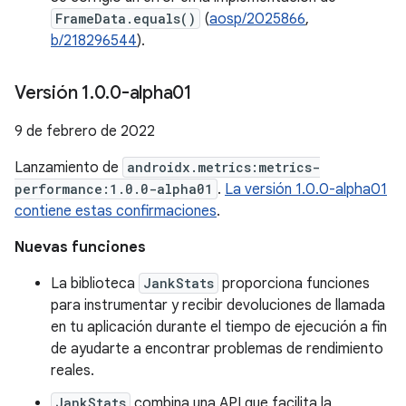
FrameData.equals()
(
aosp/2025866
,
b/218296544
).
Versión 1
.
0
.
0-alpha01
9 de febrero de 2022
Lanzamiento de
androidx.metrics:metrics-
performance:1.0.0-alpha01
.
La versión 1.0.0-alpha01
contiene estas confirmaciones
.
Nuevas funciones
La biblioteca
JankStats
proporciona funciones
para instrumentar y recibir devoluciones de llamada
en tu aplicación durante el tiempo de ejecución a fin
de ayudarte a encontrar problemas de rendimiento
reales.
JankStats
combina una API que facilita la