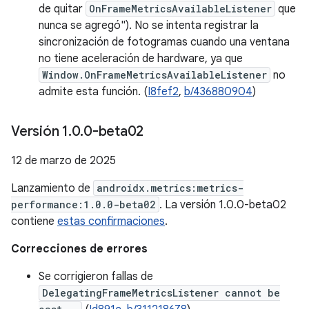
de quitar
OnFrameMetricsAvailableListener
que
nunca se agregó"). No se intenta registrar la
sincronización de fotogramas cuando una ventana
no tiene aceleración de hardware, ya que
Window.OnFrameMetricsAvailableListener
no
admite esta función. (
I8fef2
,
b/436880904
)
Versión 1
.
0
.
0-beta02
12 de marzo de 2025
Lanzamiento de
androidx.metrics:metrics-
performance:1.0.0-beta02
. La versión 1.0.0-beta02
contiene
estas confirmaciones
.
Correcciones de errores
Se corrigieron fallas de
DelegatingFrameMetricsListener cannot be