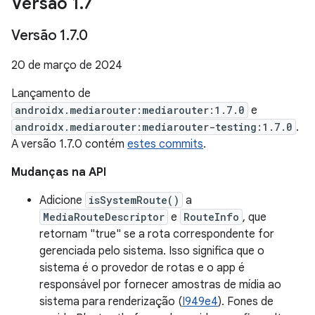
Versão 1
.
7
Versão 1
.
7
.
0
20 de março de 2024
Lançamento de
androidx.mediarouter:mediarouter:1.7.0
e
androidx.mediarouter:mediarouter-testing:1.7.0
.
A versão 1.7.0 contém
estes commits
.
Mudanças na API
Adicione
isSystemRoute()
a
MediaRouteDescriptor
e
RouteInfo
, que
retornam "true" se a rota correspondente for
gerenciada pelo sistema. Isso significa que o
sistema é o provedor de rotas e o app é
responsável por fornecer amostras de mídia ao
sistema para renderização (
I949e4
). Fones de