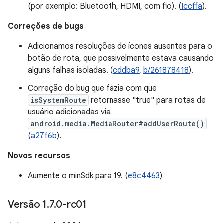
(por exemplo: Bluetooth, HDMI, com fio). (
Iccffa
).
Correções de bugs
Adicionamos resoluções de ícones ausentes para o
botão de rota, que possivelmente estava causando
alguns falhas isoladas. (
cddba9
,
b/261878418
).
Correção do bug que fazia com que
isSystemRoute
retornasse "true" para rotas de
usuário adicionadas via
android.media.MediaRouter#addUserRoute()
(
a27f6b
).
Novos recursos
Aumente o minSdk para 19. (
e8c4463
)
Versão 1
.
7
.
0-rc01