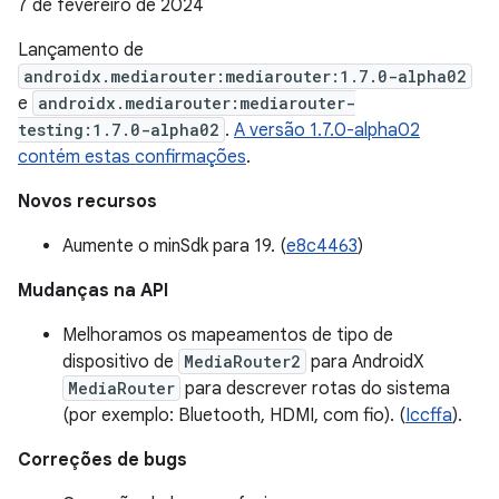
7 de fevereiro de 2024
Lançamento de
androidx.mediarouter:mediarouter:1.7.0-alpha02
e
androidx.mediarouter:mediarouter-
testing:1.7.0-alpha02
.
A versão 1.7.0-alpha02
contém estas confirmações
.
Novos recursos
Aumente o minSdk para 19. (
e8c4463
)
Mudanças na API
Melhoramos os mapeamentos de tipo de
dispositivo de
MediaRouter2
para AndroidX
MediaRouter
para descrever rotas do sistema
(por exemplo: Bluetooth, HDMI, com fio). (
Iccffa
).
Correções de bugs