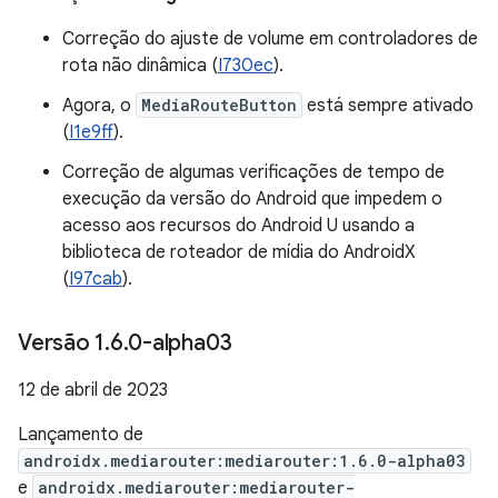
Correção do ajuste de volume em controladores de
rota não dinâmica (
I730ec
).
Agora, o
MediaRouteButton
está sempre ativado
(
I1e9ff
).
Correção de algumas verificações de tempo de
execução da versão do Android que impedem o
acesso aos recursos do Android U usando a
biblioteca de roteador de mídia do AndroidX
(
I97cab
).
Versão 1
.
6
.
0-alpha03
12 de abril de 2023
Lançamento de
androidx.mediarouter:mediarouter:1.6.0-alpha03
e
androidx.mediarouter:mediarouter-