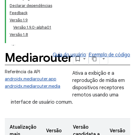
Declarar dependências
Feedback
Versão 1.9
Versão 1.9.0-alpha01
Versão 1.8
Mediarouter
Guia do usuário
Exemplo de código
Referência da API
Ativa a exibição e a
androidx.mediarouter.app
reprodução de mídia em
androidx.mediarouter.media
dispositivos receptores
remotos usando uma
interface de usuário comum.
Atualização
Versão
Versão
Versão
mais
candidata a