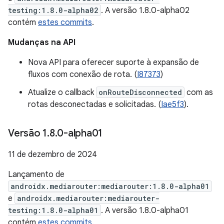
testing:1.8.0-alpha02
. A versão 1.8.0-alpha02
contém
estes commits
.
Mudanças na API
Nova API para oferecer suporte à expansão de
fluxos com conexão de rota. (
I87373
)
Atualize o callback
onRouteDisconnected
com as
rotas desconectadas e solicitadas. (
Iae5f3
).
Versão 1
.
8
.
0-alpha01
11 de dezembro de 2024
Lançamento de
androidx.mediarouter:mediarouter:1.8.0-alpha01
e
androidx.mediarouter:mediarouter-
testing:1.8.0-alpha01
. A versão 1.8.0-alpha01
contém
estes commits
.