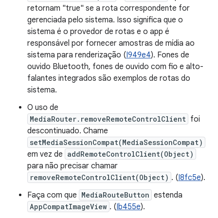
retornam "true" se a rota correspondente for
gerenciada pelo sistema. Isso significa que o
sistema é o provedor de rotas e o app é
responsável por fornecer amostras de mídia ao
sistema para renderização (
I949e4
). Fones de
ouvido Bluetooth, fones de ouvido com fio e alto-
falantes integrados são exemplos de rotas do
sistema.
O uso de
MediaRouter.removeRemoteControlClient
foi
descontinuado. Chame
setMediaSessionCompat(MediaSessionCompat)
em vez de
addRemoteControlClient(Object)
para não precisar chamar
removeRemoteControlClient(Object)
. (
I8fc5e
).
Faça com que
MediaRouteButton
estenda
AppCompatImageView
. (
Ib455e
).