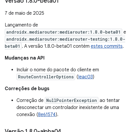
Versão 1
.
8
.
0-beta01
7 de maio de 2025
Lançamento de
androidx.mediarouter:mediarouter:1.8.0-beta01
e
androidx.mediarouter:mediarouter-testing:1.8.0-
beta01
. A versão 1.8.0-beta01 contém
estes commits
.
Mudanças na API
Incluir o nome do pacote do cliente em
RouteControllerOptions
(
Ieac03
)
Correções de bugs
Correção de
NullPointerException
ao tentar
desconectar um controlador inexistente de uma
conexão (
8e61574
).
Versão 1
.
8
.
0-alpha04