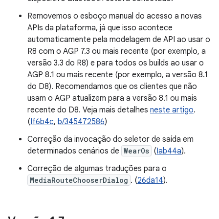
Removemos o esboço manual do acesso a novas
APIs da plataforma, já que isso acontece
automaticamente pela modelagem de API ao usar o
R8 com o AGP 7.3 ou mais recente (por exemplo, a
versão 3.3 do R8) e para todos os builds ao usar o
AGP 8.1 ou mais recente (por exemplo, a versão 8.1
do D8). Recomendamos que os clientes que não
usam o AGP atualizem para a versão 8.1 ou mais
recente do D8. Veja mais detalhes
neste artigo
.
(
If6b4c
,
b/345472586
)
Correção da invocação do seletor de saída em
determinados cenários de
WearOs
(
Iab44a
).
Correção de algumas traduções para o
MediaRouteChooserDialog
. (
26da14
).