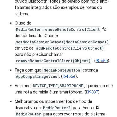
ouvido Bluetooth, fones de ouvido com fio e alto-
falantes integrados são exemplos de rotas do
sistema.
O uso de
MediaRouter.removeRemoteControlClient
foi
descontinuado. Chame
setMediaSessionCompat(MediaSessionCompat)
em vez de
addRemoteControlClient(Object)
para não precisar chamar
removeRemoteControlClient(Object)
. (
I8fc5e
).
Faça com que
MediaRouteButton
estenda
AppCompatImageView
. (
Ib455e
).
Adicione
DEVICE_TYPE_SMARTPHONE
, que indica que
uma rota de mídia é um smartphone. (
I39837
).
Melhoramos os mapeamentos de tipo de
dispositivo de
MediaRouter2
para AndroidX
MediaRouter
para descrever rotas do sistema