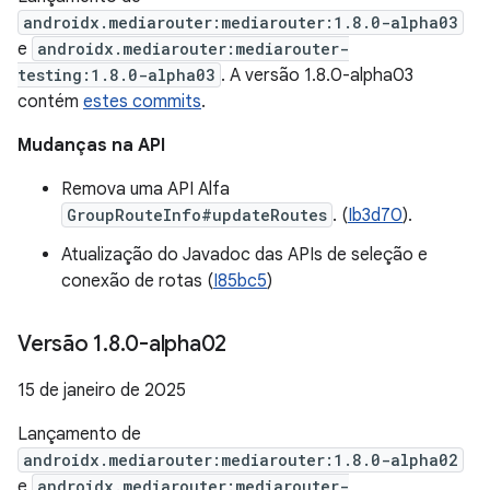
androidx.mediarouter:mediarouter:1.8.0-alpha03
e
androidx.mediarouter:mediarouter-
testing:1.8.0-alpha03
. A versão 1.8.0-alpha03
contém
estes commits
.
Mudanças na API
Remova uma API Alfa
GroupRouteInfo#updateRoutes
. (
Ib3d70
).
Atualização do Javadoc das APIs de seleção e
conexão de rotas (
I85bc5
)
Versão 1
.
8
.
0-alpha02
15 de janeiro de 2025
Lançamento de
androidx.mediarouter:mediarouter:1.8.0-alpha02
e
androidx.mediarouter:mediarouter-