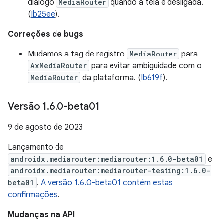
diálogo
MediaRouter
quando a tela é desligada.
(
Ib25ee
).
Correções de bugs
Mudamos a tag de registro
MediaRouter
para
AxMediaRouter
para evitar ambiguidade com o
MediaRouter
da plataforma. (
Ib619f
).
Versão 1
.
6
.
0-beta01
9 de agosto de 2023
Lançamento de
androidx.mediarouter:mediarouter:1.6.0-beta01
e
androidx.mediarouter:mediarouter-testing:1.6.0-
beta01
.
A versão 1.6.0-beta01 contém estas
confirmações
.
Mudanças na API