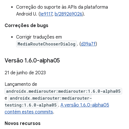
Correção do suporte às APIs da plataforma
Android U. (
Ie9117
,
b/289269026
).
Correções de bugs
Corrigir traduções em
MediaRouteChooserDialog
. (
d39a7f
)
Versão 1
.
6
.
0-alpha05
21 de junho de 2023
Lançamento de
androidx.mediarouter:mediarouter:1.6.0-alpha05
e
androidx.mediarouter:mediarouter-
testing:1.6.0-alpha05
.
A versão 1.6.0-alpha05
contém estes commits
.
Novos recursos