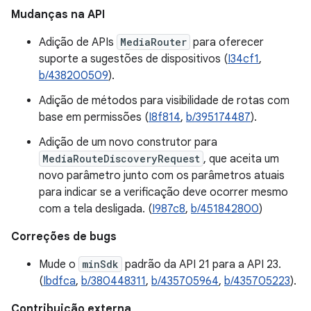
Mudanças na API
Adição de APIs
MediaRouter
para oferecer
suporte a sugestões de dispositivos (
I34cf1
,
b/438200509
).
Adição de métodos para visibilidade de rotas com
base em permissões (
I8f814
,
b/395174487
).
Adição de um novo construtor para
MediaRouteDiscoveryRequest
, que aceita um
novo parâmetro junto com os parâmetros atuais
para indicar se a verificação deve ocorrer mesmo
com a tela desligada. (
I987c8
,
b/451842800
)
Correções de bugs
Mude o
minSdk
padrão da API 21 para a API 23.
(
Ibdfca
,
b/380448311
,
b/435705964
,
b/435705223
).
Contribuição externa