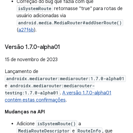
Correção do bug que fazia com que
isSystemRoute
retornasse "true" para rotas de
usuário adicionadas via
android.media.MediaRouter#addUserRoute()
(
a27f6b
).
Versão 1
.
7
.
0-alpha01
15 de novembro de 2023
Lançamento de
androidx.mediarouter:mediarouter:1.7.0-alpha01
e
androidx.mediarouter:mediarouter-
testing:1.7.0-alpha01
.
A versão 1.7.0-alpha01
contém estas confirmações
.
Mudanças na API
Adicione
isSystemRoute()
a
MediaRouteDescriptor
e
RouteInfo
, que