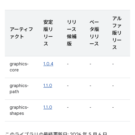
アル
安定
リリ
ベー
ファ
アーティフ
版リ
ース
タ版
版リ
ァクト
リー
候補
リリ
リー
ス
版
ース
ス
graphics-
1.0.4
-
-
-
core
graphics-
1.1.0
-
-
-
path
graphics-
1.1.0
-
-
-
shapes
このライブラリの最終更新日: 2026 年 5 月 6 日